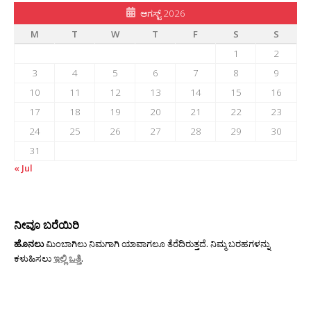
ಆಗಸ್ಟ್ 2026
M
T
W
T
F
S
S
1
2
3
4
5
6
7
8
9
10
11
12
13
14
15
16
17
18
19
20
21
22
23
24
25
26
27
28
29
30
31
« Jul
ನೀವೂ ಬರೆಯಿರಿ
ಹೊನಲು
ಮಿಂಬಾಗಿಲು ನಿಮಗಾಗಿ ಯಾವಾಗಲೂ ತೆರೆದಿರುತ್ತದೆ. ನಿಮ್ಮ ಬರಹಗಳನ್ನು
ಕಳುಹಿಸಲು
ಇಲ್ಲಿ ಒತ್ತಿ
.