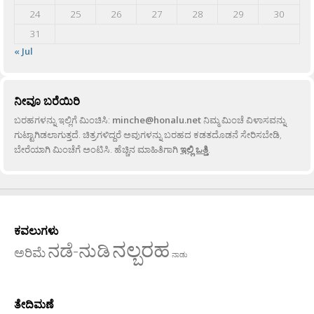
24
25
26
27
28
29
30
31
« Jul
ನೀವೂ ಬರೆಯಿರಿ
ಬರಹಗಳನ್ನು ಇಲ್ಲಿಗೆ ಮಿಂಚಿಸಿ:
minche@honalu.net
ನಿಮ್ಮ ಮಿಂಚೆ ವಿಳಾಸವನ್ನು
ಗುಟ್ಟಾಗಿಡಲಾಗುತ್ತದೆ. ಚಿತ್ರಗಳಿದ್ದರೆ ಅವುಗಳನ್ನು ಬರಹದ ಕಡತದೊಡನೆ ಸೇರಿಸಬೇಡಿ,
ಬೇರೆಯಾಗಿ ಮಿಂಚೆಗೆ ಅಂಟಿಸಿ. ಹೆಚ್ಚಿನ ಮಾಹಿತಿಗಾಗಿ
ಇಲ್ಲಿ ಒತ್ತಿ
.
ಕವಲುಗಳು
ನಲ್ಬರಹ
ನಡೆ-ನುಡಿ
ಅರಿಮೆ
ನಾಡು
ತೇದಿಮಣೆ