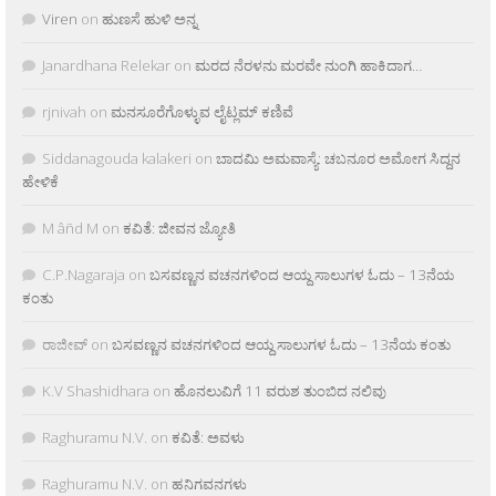
Viren
on
ಹುಣಸೆ ಹುಳಿ ಅನ್ನ
Janardhana Relekar
on
ಮರದ ನೆರಳನು ಮರವೇ ನುಂಗಿ ಹಾಕಿದಾಗ…
rjnivah
on
ಮನಸೂರೆಗೊಳ್ಳುವ ಲೈಟ್ಲಮ್ ಕಣಿವೆ
Siddanagouda kalakeri
on
ಬಾದಮಿ ಅಮವಾಸ್ಯೆ: ಚಬನೂರ ಅಮೋಗ ಸಿದ್ದನ
ಹೇಳಿಕೆ
M âñd M
on
ಕವಿತೆ: ಜೀವನ ಜ್ಯೋತಿ
C.P.Nagaraja
on
ಬಸವಣ್ಣನ ವಚನಗಳಿಂದ ಆಯ್ದ ಸಾಲುಗಳ ಓದು – 13ನೆಯ
ಕಂತು
ರಾಜೀವ್
on
ಬಸವಣ್ಣನ ವಚನಗಳಿಂದ ಆಯ್ದ ಸಾಲುಗಳ ಓದು – 13ನೆಯ ಕಂತು
K.V Shashidhara
on
ಹೊನಲುವಿಗೆ 11 ವರುಶ ತುಂಬಿದ ನಲಿವು
Raghuramu N.V.
on
ಕವಿತೆ: ಅವಳು
Raghuramu N.V.
on
ಹನಿಗವನಗಳು