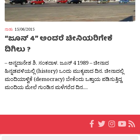
ನಾಡು
15/06/2015
“ಜೂನ್ 4” ಅಂದರೆ ಚೀನಿಯರಿಗೇಕೆ
ದಿಗಿಲು ?
– ಅನ್ನದಾನೇಶ ಶಿ. ಸಂಕದಾಳ. ಜೂನ್ 4 1989 – ಚೀನಾದ
ಹಿನ್ನಡವಳಿಯಲ್ಲಿ (history) ಒಂದು ಮುಕ್ಯವಾದ ದಿನ. ಚೀನಾದಲ್ಲಿ
ಮಂದಿಯಾಳ್ವಿಕೆ (democracy) ಬೇಕೆಂದು ಒತ್ತಾಯ ಪಡಿಸುತ್ತಿದ್ದ
ಮಂದಿಯ ಮೇಲೆ ಗುಂಡಿನ ಮಳೆಗರೆದ ದಿನ....