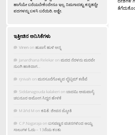
ದೇಶಗಳ ಗಡ
ಹಾಗೆಯೇ ಬರೆಯಬೇಕೆಂದೇನೂ ಇಲ್ಲ. ನಿಮಗಾದಶ್ಟು ಕನ್ನಡದ್ದೇ
ತೆಗೆದುಕೊ
ಪದಗಳನ್ನು ಬಳಸಿ ಬರೆಯಿರಿ, ಅಶ್ಟೇ.
ಇತ್ತೀಚಿನ ಅನಿಸಿಕೆಗಳು
Viren
on
ಹುಣಸೆ ಹುಳಿ ಅನ್ನ
Janardhana Relekar
on
ಮರದ ನೆರಳನು ಮರವೇ
ನುಂಗಿ ಹಾಕಿದಾಗ…
rjnivah
on
ಮನಸೂರೆಗೊಳ್ಳುವ ಲೈಟ್ಲಮ್ ಕಣಿವೆ
Siddanagouda kalakeri
on
ಬಾದಮಿ ಅಮವಾಸ್ಯೆ:
ಚಬನೂರ ಅಮೋಗ ಸಿದ್ದನ ಹೇಳಿಕೆ
M âñd M
on
ಕವಿತೆ: ಜೀವನ ಜ್ಯೋತಿ
C.P.Nagaraja
on
ಬಸವಣ್ಣನ ವಚನಗಳಿಂದ ಆಯ್ದ
ಸಾಲುಗಳ ಓದು – 13ನೆಯ ಕಂತು