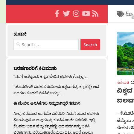
ಟ್ಯ
ಹುಡುಕಿ
Search
for:
ಬರಹಗಾರರಿಗೆ ಕಿವಿಮಾತು
“ನನಗೆ ಅಶ್ಟೊಂದು ಕನ್ನಡ ಬೇರಿನ ಪದಗಳು ಗೊತ್ತಿಲ್ಲ”…
ನಡೆ-ನುಡಿ
1
“ಹೊನಲಿಗಾಗಿ ಬರಹ ಬರೆಯೋದು ಕಶ್ಟವಾಗುತ್ತೆ. ಕನ್ನಡದ್ದೇ ಆದ
ವಿಶ್
ಪದಗಳು ಕೂಡಲೆ ನೆನಪಿಗೆ ಬರಲ್ಲ”…
ಜಲಪಾ
ಈ ಮೇಲಿನ ಅನಿಸಿಕೆಗಳು ನಿಮ್ಮದಾಗಿದ್ದರೆ ಗಮನಿಸಿ:
– ಕೆ.ವಿ.ಶ
ನೀವು ಬರೆಯುವ ಹಾಗೆಯೇ ಬರೆಯಿರಿ. ನಿಮಗೆ ಯಾವ ಪದಗಳು
ತೋಚುವುದೋ ಅವುಗಳನ್ನು ಬಳಸಿಕೊಂಡೇ ಬರೆಯಿರಿ. ಇಲ್ಲಿ
ಹೆಮ್ಮೆಯ 
ಕೆಲವರು ಬಹಳ ಹೆಚ್ಚು ಕನ್ನಡದ್ದೇ ಆದ ಪದಗಳನ್ನು ಬಳಸಿ
ದೇಶದ ಗಡಿ 
ಬರಹಗಳನ್ನು ಬರೆಯುತ್ತಿದ್ದಾರೆಂಬುದು ದಿಟ. ಆದರೆ ಎಲ್ಲರೂ