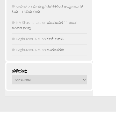
ರಾಜೀವ್
on
ಬಸವಣ್ಣನ ವಚನಗಳಿಂದ ಆಯ್ದ ಸಾಲುಗಳ
ಓದು – 13ನೆಯ ಕಂತು
K.V Shashidhara
on
ಹೊನಲುವಿಗೆ 11 ವರುಶ
ತುಂಬಿದ ನಲಿವು
Raghuramu N.V.
on
ಕವಿತೆ: ಅವಳು
Raghuramu N.V.
on
ಹನಿಗವನಗಳು
ಹಳೆಯವು
ಹಳೆಯವು