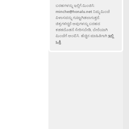
ಬರಹಗಳನ್ನು ಇಲ್ಲಿಗೆ ಮಿಂಚಿಸಿ:
minche@honalu.net
ನಿಮ್ಮ ಮಿಂಚೆ
ವಿಳಾಸವನ್ನು ಗುಟ್ಟಾಗಿಡಲಾಗುತ್ತದೆ.
ಚಿತ್ರಗಳಿದ್ದರೆ ಅವುಗಳನ್ನು ಬರಹದ
ಕಡತದೊಡನೆ ಸೇರಿಸಬೇಡಿ, ಬೇರೆಯಾಗಿ
ಮಿಂಚೆಗೆ ಅಂಟಿಸಿ. ಹೆಚ್ಚಿನ ಮಾಹಿತಿಗಾಗಿ
ಇಲ್ಲಿ
ಒತ್ತಿ
.