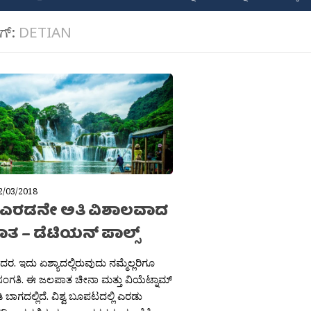
ಾಗ್:
DETIAN
2/03/2018
ವದ ಎರಡನೇ ಅತಿ ವಿಶಾಲವಾದ
ತ – ಡೆಟಿಯನ್ ಪಾಲ್ಸ್
ಶಿದರ. ಇದು ಏಶ್ಯಾದಲ್ಲಿರುವುದು ನಮ್ಮೆಲ್ಲರಿಗೂ
ಸಂಗತಿ. ಈ ಜಲಪಾತ ಚೀನಾ ಮತ್ತು ವಿಯೆಟ್ನಾಮ್
ಬಾಗದಲ್ಲಿದೆ. ವಿಶ್ವ ಬೂಪಟದಲ್ಲಿ ಎರಡು