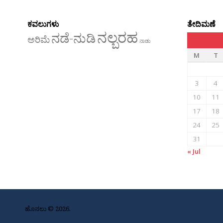
ಕವಲುಗಳು
ತೇದಿಮಣೆ
ನಲ್ಬರಹ
ನಡೆ-ನುಡಿ
ಅರಿಮೆ
ನಾಡು
M
T
3
4
10
11
17
18
24
25
31
« Jul
ಹೊನಲು © 2026.