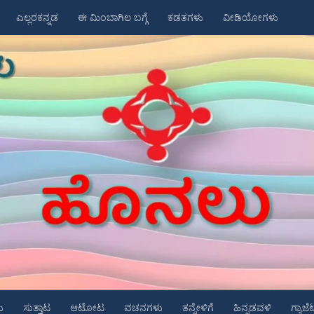
ಎಲ್ಲರಕನ್ನಡ
ಈ ಮಿಂಬಾಗಿಲ ಬಗ್ಗೆ
ಕಡತಗಳು
ವೀಡಿಯೋಗಳು
ು
ಸುತ್ತಾಟ
ಆಟೋಟ
ವಚನಗಳು
ತನ್ನೇಳಿಗೆ
ಹಿನ್ನಡವಳಿ
ಗ್ಯಾಜೆ