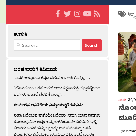
ಟ್ಯ
ಹುಡುಕಿ
Search
for:
ಬರಹಗಾರರಿಗೆ ಕಿವಿಮಾತು
“ನನಗೆ ಅಶ್ಟೊಂದು ಕನ್ನಡ ಬೇರಿನ ಪದಗಳು ಗೊತ್ತಿಲ್ಲ”…
“ಹೊನಲಿಗಾಗಿ ಬರಹ ಬರೆಯೋದು ಕಶ್ಟವಾಗುತ್ತೆ. ಕನ್ನಡದ್ದೇ ಆದ
ಪದಗಳು ಕೂಡಲೆ ನೆನಪಿಗೆ ಬರಲ್ಲ”…
ನಾಡು
30/0
ಈ ಮೇಲಿನ ಅನಿಸಿಕೆಗಳು ನಿಮ್ಮದಾಗಿದ್ದರೆ ಗಮನಿಸಿ:
ನೊಂದ
ನೀವು ಬರೆಯುವ ಹಾಗೆಯೇ ಬರೆಯಿರಿ. ನಿಮಗೆ ಯಾವ ಪದಗಳು
ಮೂಡ
ತೋಚುವುದೋ ಅವುಗಳನ್ನು ಬಳಸಿಕೊಂಡೇ ಬರೆಯಿರಿ. ಇಲ್ಲಿ
ಕೆಲವರು ಬಹಳ ಹೆಚ್ಚು ಕನ್ನಡದ್ದೇ ಆದ ಪದಗಳನ್ನು ಬಳಸಿ
–ನಾಗರಾಜ್
ಬರಹಗಳನ್ನು ಬರೆಯುತ್ತಿದ್ದಾರೆಂಬುದು ದಿಟ. ಆದರೆ ಎಲ್ಲರೂ