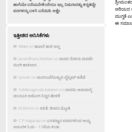
ಶ್ರೀಮಂತರ
ಹಾಗೆಯೇ ಬರೆಯಬೇಕೆಂದೇನೂ ಇಲ್ಲ. ನಿಮಗಾದಶ್ಟು ಕನ್ನಡದ್ದೇ
ಅರಿಯದ ಮು
ಪದಗಳನ್ನು ಬಳಸಿ ಬರೆಯಿರಿ, ಅಶ್ಟೇ.
ಮುಗ್ದತೆ ಎ
ಈ ಸಮಾಜದಲ್
ಇತ್ತೀಚಿನ ಅನಿಸಿಕೆಗಳು
Viren
on
ಹುಣಸೆ ಹುಳಿ ಅನ್ನ
Janardhana Relekar
on
ಮರದ ನೆರಳನು ಮರವೇ
ನುಂಗಿ ಹಾಕಿದಾಗ…
rjnivah
on
ಮನಸೂರೆಗೊಳ್ಳುವ ಲೈಟ್ಲಮ್ ಕಣಿವೆ
Siddanagouda kalakeri
on
ಬಾದಮಿ ಅಮವಾಸ್ಯೆ:
ಚಬನೂರ ಅಮೋಗ ಸಿದ್ದನ ಹೇಳಿಕೆ
M âñd M
on
ಕವಿತೆ: ಜೀವನ ಜ್ಯೋತಿ
C.P.Nagaraja
on
ಬಸವಣ್ಣನ ವಚನಗಳಿಂದ ಆಯ್ದ
ಸಾಲುಗಳ ಓದು – 13ನೆಯ ಕಂತು