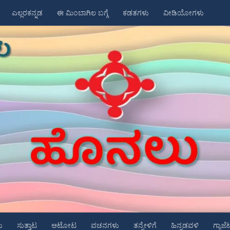
ಎಲ್ಲರಕನ್ನಡ
ಈ ಮಿಂಬಾಗಿಲ ಬಗ್ಗೆ
ಕಡತಗಳು
ವೀಡಿಯೋಗಳು
ು
ಸುತ್ತಾಟ
ಆಟೋಟ
ವಚನಗಳು
ತನ್ನೇಳಿಗೆ
ಹಿನ್ನಡವಳಿ
ಗ್ಯಾಜೆ