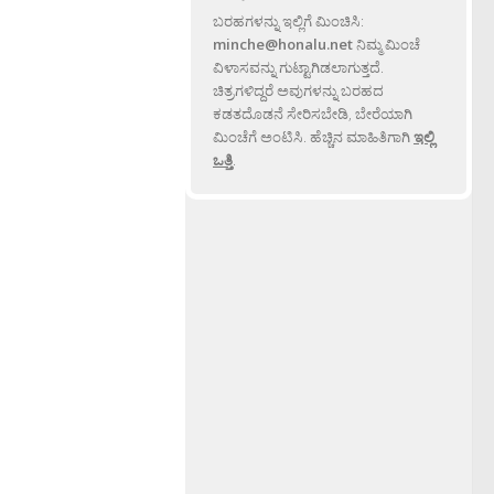
ಬರಹಗಳನ್ನು ಇಲ್ಲಿಗೆ ಮಿಂಚಿಸಿ:
minche@honalu.net
ನಿಮ್ಮ ಮಿಂಚೆ
ವಿಳಾಸವನ್ನು ಗುಟ್ಟಾಗಿಡಲಾಗುತ್ತದೆ.
ಚಿತ್ರಗಳಿದ್ದರೆ ಅವುಗಳನ್ನು ಬರಹದ
ಕಡತದೊಡನೆ ಸೇರಿಸಬೇಡಿ, ಬೇರೆಯಾಗಿ
ಮಿಂಚೆಗೆ ಅಂಟಿಸಿ. ಹೆಚ್ಚಿನ ಮಾಹಿತಿಗಾಗಿ
ಇಲ್ಲಿ
ಒತ್ತಿ
.