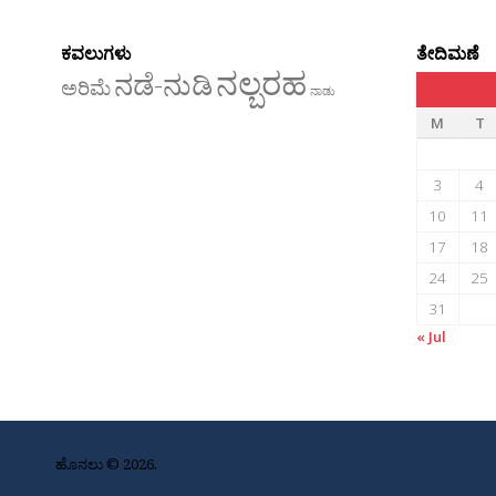
ಕವಲುಗಳು
ತೇದಿಮಣೆ
ನಲ್ಬರಹ
ನಡೆ-ನುಡಿ
ಅರಿಮೆ
ನಾಡು
M
T
3
4
10
11
17
18
24
25
31
« Jul
ಹೊನಲು © 2026.