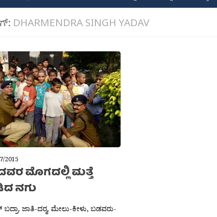
ಾಗ್:
DHARMENDRA SINGH YADAV
7/2015
ವರ ಮೊಗದಲ್ಲಿ ಮತ್ತೆ
ಿದ ನಗು
 ಬದ್ರಾ. ಜಾತಿ-ದರ‍್ಮ, ಮೇಲು-ಕೀಳು, ಬಡವರು-