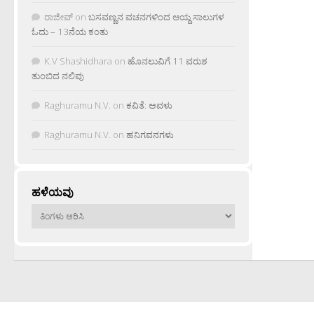
ರಾಜೀವ್
on
ಬಸವಣ್ಣನ ವಚನಗಳಿಂದ ಆಯ್ದ ಸಾಲುಗಳ
ಓದು – 13ನೆಯ ಕಂತು
K.V Shashidhara
on
ಹೊನಲುವಿಗೆ 11 ವರುಶ
ತುಂಬಿದ ನಲಿವು
Raghuramu N.V.
on
ಕವಿತೆ: ಅವಳು
Raghuramu N.V.
on
ಹನಿಗವನಗಳು
ಹಳೆಯವು
ಹಳೆಯವು