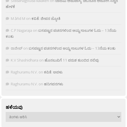
Siddanagouda kalakeri
on
ಬಾದಮಿ ಅಮವಾಸ್ಯೆ: ಚಬನೂರ ಅಮೋಗ ಸಿದ್ದನ
ಹೇಳಿಕೆ
M âñd M
on
ಕವಿತೆ: ಜೀವನ ಜ್ಯೋತಿ
C.P.Nagaraja
on
ಬಸವಣ್ಣನ ವಚನಗಳಿಂದ ಆಯ್ದ ಸಾಲುಗಳ ಓದು – 13ನೆಯ
ಕಂತು
ರಾಜೀವ್
on
ಬಸವಣ್ಣನ ವಚನಗಳಿಂದ ಆಯ್ದ ಸಾಲುಗಳ ಓದು – 13ನೆಯ ಕಂತು
K.V Shashidhara
on
ಹೊನಲುವಿಗೆ 11 ವರುಶ ತುಂಬಿದ ನಲಿವು
Raghuramu N.V.
on
ಕವಿತೆ: ಅವಳು
Raghuramu N.V.
on
ಹನಿಗವನಗಳು
ಹಳೆಯವು
ಹಳೆಯವು