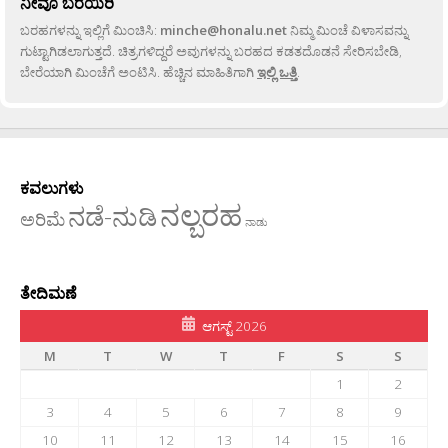
ನೀವೂ ಬರೆಯಿರಿ
ಬರಹಗಳನ್ನು ಇಲ್ಲಿಗೆ ಮಿಂಚಿಸಿ:
minche@honalu.net
ನಿಮ್ಮ ಮಿಂಚೆ ವಿಳಾಸವನ್ನು
ಗುಟ್ಟಾಗಿಡಲಾಗುತ್ತದೆ. ಚಿತ್ರಗಳಿದ್ದರೆ ಅವುಗಳನ್ನು ಬರಹದ ಕಡತದೊಡನೆ ಸೇರಿಸಬೇಡಿ,
ಬೇರೆಯಾಗಿ ಮಿಂಚೆಗೆ ಅಂಟಿಸಿ. ಹೆಚ್ಚಿನ ಮಾಹಿತಿಗಾಗಿ
ಇಲ್ಲಿ ಒತ್ತಿ
.
ಕವಲುಗಳು
ನಲ್ಬರಹ
ನಡೆ-ನುಡಿ
ಅರಿಮೆ
ನಾಡು
ತೇದಿಮಣೆ
ಆಗಸ್ಟ್ 2026
M
T
W
T
F
S
S
1
2
3
4
5
6
7
8
9
10
11
12
13
14
15
16