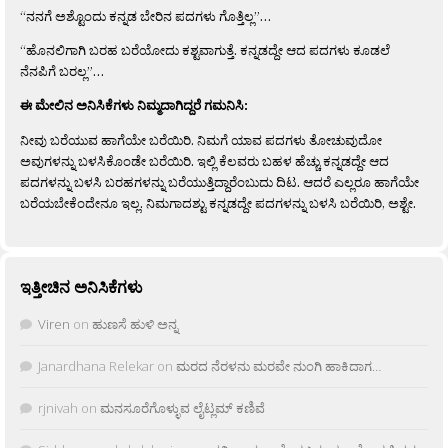
“ನನಗೆ ಅಶ್ಟೊಂದು ಕನ್ನಡ ಬೇರಿನ ಪದಗಳು ಗೊತ್ತಿಲ್ಲ”…
“ಹೊನಲಿಗಾಗಿ ಬರಹ ಬರೆಯೋದು ಕಶ್ಟವಾಗುತ್ತೆ. ಕನ್ನಡದ್ದೇ ಆದ ಪದಗಳು ಕೂಡಲೆ
ನೆನಪಿಗೆ ಬರಲ್ಲ”…
ಈ ಮೇಲಿನ ಅನಿಸಿಕೆಗಳು ನಿಮ್ಮದಾಗಿದ್ದರೆ ಗಮನಿಸಿ:
ನೀವು ಬರೆಯುವ ಹಾಗೆಯೇ ಬರೆಯಿರಿ. ನಿಮಗೆ ಯಾವ ಪದಗಳು ತೋಚುವುದೋ
ಅವುಗಳನ್ನು ಬಳಸಿಕೊಂಡೇ ಬರೆಯಿರಿ. ಇಲ್ಲಿ ಕೆಲವರು ಬಹಳ ಹೆಚ್ಚು ಕನ್ನಡದ್ದೇ ಆದ
ಪದಗಳನ್ನು ಬಳಸಿ ಬರಹಗಳನ್ನು ಬರೆಯುತ್ತಿದ್ದಾರೆಂಬುದು ದಿಟ. ಆದರೆ ಎಲ್ಲರೂ ಹಾಗೆಯೇ
ಬರೆಯಬೇಕೆಂದೇನೂ ಇಲ್ಲ. ನಿಮಗಾದಶ್ಟು ಕನ್ನಡದ್ದೇ ಪದಗಳನ್ನು ಬಳಸಿ ಬರೆಯಿರಿ, ಅಶ್ಟೇ.
ಇತ್ತೀಚಿನ ಅನಿಸಿಕೆಗಳು
Viren
on
ಹುಣಸೆ ಹುಳಿ ಅನ್ನ
Janardhana Relekar
on
ಮರದ ನೆರಳನು ಮರವೇ ನುಂಗಿ ಹಾಕಿದಾಗ…
rjnivah
on
ಮನಸೂರೆಗೊಳ್ಳುವ ಲೈಟ್ಲಮ್ ಕಣಿವೆ