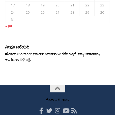
17
18
19
20
21
22
23
24
25
26
27
28
29
30
31
« Jul
ನೀವೂ ಬರೆಯಿರಿ
ಹೊನಲು
ಮಿಂಬಾಗಿಲು ನಿಮಗಾಗಿ ಯಾವಾಗಲೂ ತೆರೆದಿರುತ್ತದೆ. ನಿಮ್ಮ ಬರಹಗಳನ್ನು
ಕಳುಹಿಸಲು
ಇಲ್ಲಿ ಒತ್ತಿ
.
ಹೊನಲು © 2026.