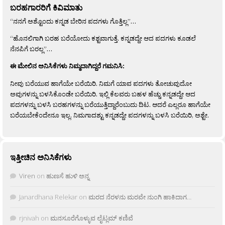
ಬರಹಗಾರರಿಗೆ ಕಿವಿಮಾತು
“ನನಗೆ ಅಶ್ಟೊಂದು ಕನ್ನಡ ಬೇರಿನ ಪದಗಳು ಗೊತ್ತಿಲ್ಲ”…
“ಹೊನಲಿಗಾಗಿ ಬರಹ ಬರೆಯೋದು ಕಶ್ಟವಾಗುತ್ತೆ. ಕನ್ನಡದ್ದೇ ಆದ ಪದಗಳು ಕೂಡಲೆ
ನೆನಪಿಗೆ ಬರಲ್ಲ”…
ಈ ಮೇಲಿನ ಅನಿಸಿಕೆಗಳು ನಿಮ್ಮದಾಗಿದ್ದರೆ ಗಮನಿಸಿ:
ನೀವು ಬರೆಯುವ ಹಾಗೆಯೇ ಬರೆಯಿರಿ. ನಿಮಗೆ ಯಾವ ಪದಗಳು ತೋಚುವುದೋ
ಅವುಗಳನ್ನು ಬಳಸಿಕೊಂಡೇ ಬರೆಯಿರಿ. ಇಲ್ಲಿ ಕೆಲವರು ಬಹಳ ಹೆಚ್ಚು ಕನ್ನಡದ್ದೇ ಆದ
ಪದಗಳನ್ನು ಬಳಸಿ ಬರಹಗಳನ್ನು ಬರೆಯುತ್ತಿದ್ದಾರೆಂಬುದು ದಿಟ. ಆದರೆ ಎಲ್ಲರೂ ಹಾಗೆಯೇ
ಬರೆಯಬೇಕೆಂದೇನೂ ಇಲ್ಲ. ನಿಮಗಾದಶ್ಟು ಕನ್ನಡದ್ದೇ ಪದಗಳನ್ನು ಬಳಸಿ ಬರೆಯಿರಿ, ಅಶ್ಟೇ.
ಇತ್ತೀಚಿನ ಅನಿಸಿಕೆಗಳು
Viren
on
ಹುಣಸೆ ಹುಳಿ ಅನ್ನ
Janardhana Relekar
on
ಮರದ ನೆರಳನು ಮರವೇ ನುಂಗಿ ಹಾಕಿದಾಗ…
rjnivah
on
ಮನಸೂರೆಗೊಳ್ಳುವ ಲೈಟ್ಲಮ್ ಕಣಿವೆ