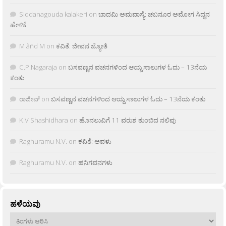
Siddanagouda kalakeri
on
ಬಾದಮಿ ಅಮವಾಸ್ಯೆ: ಚಬನೂರ ಅಮೋಗ ಸಿದ್ದನ
ಹೇಳಿಕೆ
M âñd M
on
ಕವಿತೆ: ಜೀವನ ಜ್ಯೋತಿ
C.P.Nagaraja
on
ಬಸವಣ್ಣನ ವಚನಗಳಿಂದ ಆಯ್ದ ಸಾಲುಗಳ ಓದು – 13ನೆಯ
ಕಂತು
ರಾಜೀವ್
on
ಬಸವಣ್ಣನ ವಚನಗಳಿಂದ ಆಯ್ದ ಸಾಲುಗಳ ಓದು – 13ನೆಯ ಕಂತು
K.V Shashidhara
on
ಹೊನಲುವಿಗೆ 11 ವರುಶ ತುಂಬಿದ ನಲಿವು
Raghuramu N.V.
on
ಕವಿತೆ: ಅವಳು
Raghuramu N.V.
on
ಹನಿಗವನಗಳು
ಹಳೆಯವು
ಹಳೆಯವು