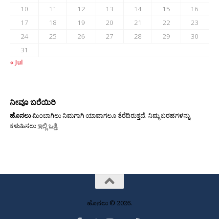
10
11
12
13
14
15
16
17
18
19
20
21
22
23
24
25
26
27
28
29
30
31
« Jul
ನೀವೂ ಬರೆಯಿರಿ
ಹೊನಲು
ಮಿಂಬಾಗಿಲು ನಿಮಗಾಗಿ ಯಾವಾಗಲೂ ತೆರೆದಿರುತ್ತದೆ. ನಿಮ್ಮ ಬರಹಗಳನ್ನು
ಕಳುಹಿಸಲು
ಇಲ್ಲಿ ಒತ್ತಿ
.
ಹೊನಲು © 2026.