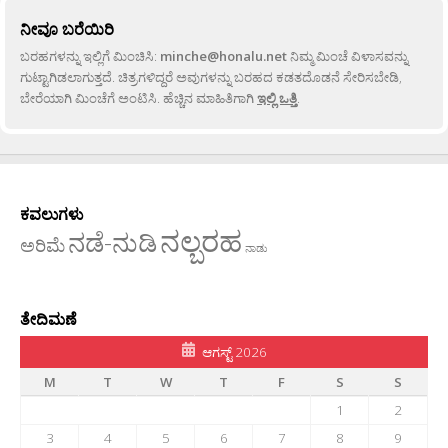
ನೀವೂ ಬರೆಯಿರಿ
ಬರಹಗಳನ್ನು ಇಲ್ಲಿಗೆ ಮಿಂಚಿಸಿ:
minche@honalu.net
ನಿಮ್ಮ ಮಿಂಚೆ ವಿಳಾಸವನ್ನು
ಗುಟ್ಟಾಗಿಡಲಾಗುತ್ತದೆ. ಚಿತ್ರಗಳಿದ್ದರೆ ಅವುಗಳನ್ನು ಬರಹದ ಕಡತದೊಡನೆ ಸೇರಿಸಬೇಡಿ,
ಬೇರೆಯಾಗಿ ಮಿಂಚೆಗೆ ಅಂಟಿಸಿ. ಹೆಚ್ಚಿನ ಮಾಹಿತಿಗಾಗಿ
ಇಲ್ಲಿ ಒತ್ತಿ
.
ಕವಲುಗಳು
ನಲ್ಬರಹ
ನಡೆ-ನುಡಿ
ಅರಿಮೆ
ನಾಡು
ತೇದಿಮಣೆ
ಆಗಸ್ಟ್ 2026
M
T
W
T
F
S
S
1
2
3
4
5
6
7
8
9