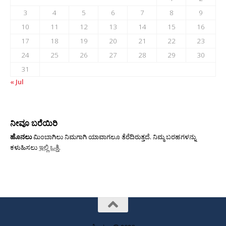
3
4
5
6
7
8
9
10
11
12
13
14
15
16
17
18
19
20
21
22
23
24
25
26
27
28
29
30
31
« Jul
ನೀವೂ ಬರೆಯಿರಿ
ಹೊನಲು
ಮಿಂಬಾಗಿಲು ನಿಮಗಾಗಿ ಯಾವಾಗಲೂ ತೆರೆದಿರುತ್ತದೆ. ನಿಮ್ಮ ಬರಹಗಳನ್ನು
ಕಳುಹಿಸಲು
ಇಲ್ಲಿ ಒತ್ತಿ
.