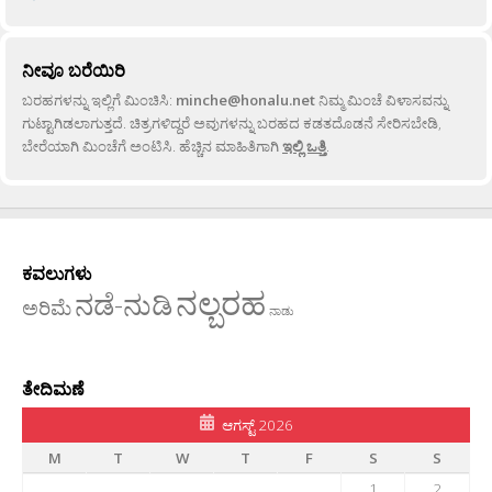
ನೀವೂ ಬರೆಯಿರಿ
ಬರಹಗಳನ್ನು ಇಲ್ಲಿಗೆ ಮಿಂಚಿಸಿ:
minche@honalu.net
ನಿಮ್ಮ ಮಿಂಚೆ ವಿಳಾಸವನ್ನು
ಗುಟ್ಟಾಗಿಡಲಾಗುತ್ತದೆ. ಚಿತ್ರಗಳಿದ್ದರೆ ಅವುಗಳನ್ನು ಬರಹದ ಕಡತದೊಡನೆ ಸೇರಿಸಬೇಡಿ,
ಬೇರೆಯಾಗಿ ಮಿಂಚೆಗೆ ಅಂಟಿಸಿ. ಹೆಚ್ಚಿನ ಮಾಹಿತಿಗಾಗಿ
ಇಲ್ಲಿ ಒತ್ತಿ
.
ಕವಲುಗಳು
ನಲ್ಬರಹ
ನಡೆ-ನುಡಿ
ಅರಿಮೆ
ನಾಡು
ತೇದಿಮಣೆ
ಆಗಸ್ಟ್ 2026
M
T
W
T
F
S
S
1
2