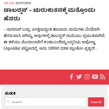
ನಡೆ-ನುಡಿ
26/07/2018
ಡಾಬರ್‍ಮನ್ – ಚುರುಕುತನಕ್ಕೆ ಮತ್ತೊಂದು
ಹೆಸರು
– ನಾಗರಾಜ್ ಬದ್ರಾ. ಜಗತ್ತಿನಾದ್ಯಂತ ಹಲವಾರು ನಾಯಿಗಳು ಬೇಟೆಗಾಗಿ
ಹೆಸರುವಾಸಿ ಆಗಿದ್ದು, ಅವುಗಳಲ್ಲಿ ಡಾಬರ‍್ಮನ್‍‍ ನಾಯಿಯು ಪ್ರಮುಕವಾಗಿದೆ.
ಈ ತಳಿಯು ಮೊದಲಬಾರಿಗೆ ಕಂಡುಬಂದಿದ್ದು ಜರ‍್ಮನಿಯ ಅಪೊಲ್ಡಾ
(Apolda) ಪಟ್ಟಣದಲ್ಲಿ. ಅದು 1890ರ ದಶಕ ಪ್ರಾಂಕೋ-ಪ್ರಶ್ಯನ್...
ಹುಡುಕಿ
Search
for: