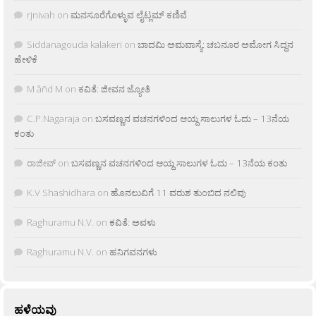
rjnivah
on
ಮನಸೂರೆಗೊಳ್ಳುವ ಲೈಟ್ಲಮ್ ಕಣಿವೆ
Siddanagouda kalakeri
on
ಬಾದಮಿ ಅಮವಾಸ್ಯೆ: ಚಬನೂರ ಅಮೋಗ ಸಿದ್ದನ
ಹೇಳಿಕೆ
M âñd M
on
ಕವಿತೆ: ಜೀವನ ಜ್ಯೋತಿ
C.P.Nagaraja
on
ಬಸವಣ್ಣನ ವಚನಗಳಿಂದ ಆಯ್ದ ಸಾಲುಗಳ ಓದು – 13ನೆಯ
ಕಂತು
ರಾಜೀವ್
on
ಬಸವಣ್ಣನ ವಚನಗಳಿಂದ ಆಯ್ದ ಸಾಲುಗಳ ಓದು – 13ನೆಯ ಕಂತು
K.V Shashidhara
on
ಹೊನಲುವಿಗೆ 11 ವರುಶ ತುಂಬಿದ ನಲಿವು
Raghuramu N.V.
on
ಕವಿತೆ: ಅವಳು
Raghuramu N.V.
on
ಹನಿಗವನಗಳು
ಹಳೆಯವು