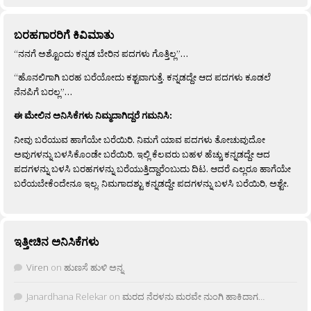
ಬರಹಗಾರರಿಗೆ ಕಿವಿಮಾತು
“ನನಗೆ ಅಶ್ಟೊಂದು ಕನ್ನಡ ಬೇರಿನ ಪದಗಳು ಗೊತ್ತಿಲ್ಲ”…
“ಹೊನಲಿಗಾಗಿ ಬರಹ ಬರೆಯೋದು ಕಶ್ಟವಾಗುತ್ತೆ. ಕನ್ನಡದ್ದೇ ಆದ ಪದಗಳು ಕೂಡಲೆ
ನೆನಪಿಗೆ ಬರಲ್ಲ”…
ಈ ಮೇಲಿನ ಅನಿಸಿಕೆಗಳು ನಿಮ್ಮದಾಗಿದ್ದರೆ ಗಮನಿಸಿ:
ನೀವು ಬರೆಯುವ ಹಾಗೆಯೇ ಬರೆಯಿರಿ. ನಿಮಗೆ ಯಾವ ಪದಗಳು ತೋಚುವುದೋ
ಅವುಗಳನ್ನು ಬಳಸಿಕೊಂಡೇ ಬರೆಯಿರಿ. ಇಲ್ಲಿ ಕೆಲವರು ಬಹಳ ಹೆಚ್ಚು ಕನ್ನಡದ್ದೇ ಆದ
ಪದಗಳನ್ನು ಬಳಸಿ ಬರಹಗಳನ್ನು ಬರೆಯುತ್ತಿದ್ದಾರೆಂಬುದು ದಿಟ. ಆದರೆ ಎಲ್ಲರೂ ಹಾಗೆಯೇ
ಬರೆಯಬೇಕೆಂದೇನೂ ಇಲ್ಲ. ನಿಮಗಾದಶ್ಟು ಕನ್ನಡದ್ದೇ ಪದಗಳನ್ನು ಬಳಸಿ ಬರೆಯಿರಿ, ಅಶ್ಟೇ.
ಇತ್ತೀಚಿನ ಅನಿಸಿಕೆಗಳು
Viren
on
ಹುಣಸೆ ಹುಳಿ ಅನ್ನ
Janardhana Relekar
on
ಮರದ ನೆರಳನು ಮರವೇ ನುಂಗಿ ಹಾಕಿದಾಗ…