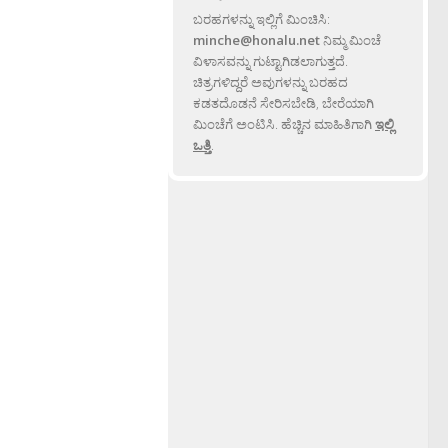
ಬರಹಗಳನ್ನು ಇಲ್ಲಿಗೆ ಮಿಂಚಿಸಿ:
minche@honalu.net
ನಿಮ್ಮ ಮಿಂಚೆ
ವಿಳಾಸವನ್ನು ಗುಟ್ಟಾಗಿಡಲಾಗುತ್ತದೆ.
ಚಿತ್ರಗಳಿದ್ದರೆ ಅವುಗಳನ್ನು ಬರಹದ
ಕಡತದೊಡನೆ ಸೇರಿಸಬೇಡಿ, ಬೇರೆಯಾಗಿ
ಮಿಂಚೆಗೆ ಅಂಟಿಸಿ. ಹೆಚ್ಚಿನ ಮಾಹಿತಿಗಾಗಿ
ಇಲ್ಲಿ
ಒತ್ತಿ
.