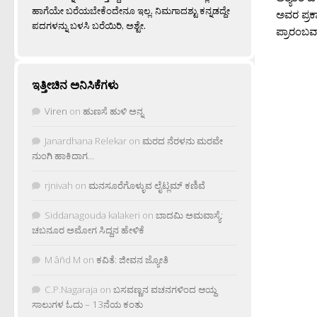
ಹಾಗೆಯೇ ಬರೆಯಬೇಕೆಂದೇನೂ ಇಲ್ಲ. ನಿಮಗಾದಶ್ಟು ಕನ್ನಡದ್ದೇ
ಅವರ ಪ್ರಕ
ಪದಗಳನ್ನು ಬಳಸಿ ಬರೆಯಿರಿ, ಅಶ್ಟೇ.
ಪ್ರಾರಂಬವಾ
ಇತ್ತೀಚಿನ ಅನಿಸಿಕೆಗಳು
Viren
on
ಹುಣಸೆ ಹುಳಿ ಅನ್ನ
Janardhana Relekar
on
ಮರದ ನೆರಳನು ಮರವೇ
ನುಂಗಿ ಹಾಕಿದಾಗ…
rjnivah
on
ಮನಸೂರೆಗೊಳ್ಳುವ ಲೈಟ್ಲಮ್ ಕಣಿವೆ
Siddanagouda kalakeri
on
ಬಾದಮಿ ಅಮವಾಸ್ಯೆ:
ಚಬನೂರ ಅಮೋಗ ಸಿದ್ದನ ಹೇಳಿಕೆ
M âñd M
on
ಕವಿತೆ: ಜೀವನ ಜ್ಯೋತಿ
C.P.Nagaraja
on
ಬಸವಣ್ಣನ ವಚನಗಳಿಂದ ಆಯ್ದ
ಸಾಲುಗಳ ಓದು – 13ನೆಯ ಕಂತು