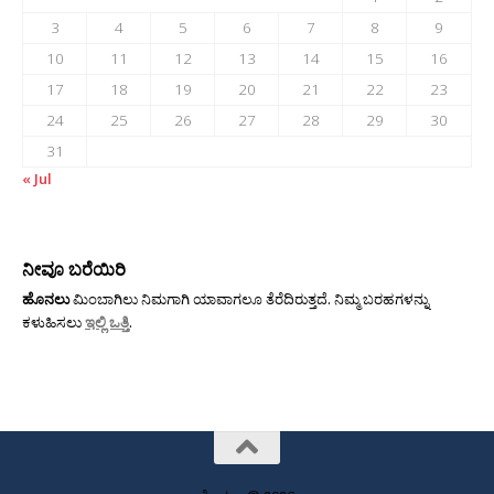
3
4
5
6
7
8
9
10
11
12
13
14
15
16
17
18
19
20
21
22
23
24
25
26
27
28
29
30
31
« Jul
ನೀವೂ ಬರೆಯಿರಿ
ಹೊನಲು
ಮಿಂಬಾಗಿಲು ನಿಮಗಾಗಿ ಯಾವಾಗಲೂ ತೆರೆದಿರುತ್ತದೆ. ನಿಮ್ಮ ಬರಹಗಳನ್ನು
ಕಳುಹಿಸಲು
ಇಲ್ಲಿ ಒತ್ತಿ
.