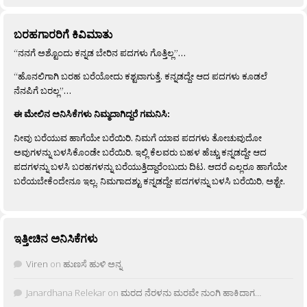
ಬರಹಗಾರರಿಗೆ ಕಿವಿಮಾತು
“ನನಗೆ ಅಶ್ಟೊಂದು ಕನ್ನಡ ಬೇರಿನ ಪದಗಳು ಗೊತ್ತಿಲ್ಲ”…
“ಹೊನಲಿಗಾಗಿ ಬರಹ ಬರೆಯೋದು ಕಶ್ಟವಾಗುತ್ತೆ. ಕನ್ನಡದ್ದೇ ಆದ ಪದಗಳು ಕೂಡಲೆ
ನೆನಪಿಗೆ ಬರಲ್ಲ”…
ಈ ಮೇಲಿನ ಅನಿಸಿಕೆಗಳು ನಿಮ್ಮದಾಗಿದ್ದರೆ ಗಮನಿಸಿ:
ನೀವು ಬರೆಯುವ ಹಾಗೆಯೇ ಬರೆಯಿರಿ. ನಿಮಗೆ ಯಾವ ಪದಗಳು ತೋಚುವುದೋ
ಅವುಗಳನ್ನು ಬಳಸಿಕೊಂಡೇ ಬರೆಯಿರಿ. ಇಲ್ಲಿ ಕೆಲವರು ಬಹಳ ಹೆಚ್ಚು ಕನ್ನಡದ್ದೇ ಆದ
ಪದಗಳನ್ನು ಬಳಸಿ ಬರಹಗಳನ್ನು ಬರೆಯುತ್ತಿದ್ದಾರೆಂಬುದು ದಿಟ. ಆದರೆ ಎಲ್ಲರೂ ಹಾಗೆಯೇ
ಬರೆಯಬೇಕೆಂದೇನೂ ಇಲ್ಲ. ನಿಮಗಾದಶ್ಟು ಕನ್ನಡದ್ದೇ ಪದಗಳನ್ನು ಬಳಸಿ ಬರೆಯಿರಿ, ಅಶ್ಟೇ.
ಇತ್ತೀಚಿನ ಅನಿಸಿಕೆಗಳು
Viren
on
ಹುಣಸೆ ಹುಳಿ ಅನ್ನ
Janardhana Relekar
on
ಮರದ ನೆರಳನು ಮರವೇ ನುಂಗಿ ಹಾಕಿದಾಗ…