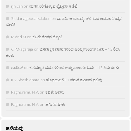
rjnivah
on
ಮನಸೂರೆಗೊಳ್ಳುವ ಲೈಟ್ಲಮ್ ಕಣಿವೆ
Siddanagouda kalakeri
on
ಬಾದಮಿ ಅಮವಾಸ್ಯೆ: ಚಬನೂರ ಅಮೋಗ ಸಿದ್ದನ
ಹೇಳಿಕೆ
M âñd M
on
ಕವಿತೆ: ಜೀವನ ಜ್ಯೋತಿ
C.P.Nagaraja
on
ಬಸವಣ್ಣನ ವಚನಗಳಿಂದ ಆಯ್ದ ಸಾಲುಗಳ ಓದು – 13ನೆಯ
ಕಂತು
ರಾಜೀವ್
on
ಬಸವಣ್ಣನ ವಚನಗಳಿಂದ ಆಯ್ದ ಸಾಲುಗಳ ಓದು – 13ನೆಯ ಕಂತು
K.V Shashidhara
on
ಹೊನಲುವಿಗೆ 11 ವರುಶ ತುಂಬಿದ ನಲಿವು
Raghuramu N.V.
on
ಕವಿತೆ: ಅವಳು
Raghuramu N.V.
on
ಹನಿಗವನಗಳು
ಹಳೆಯವು