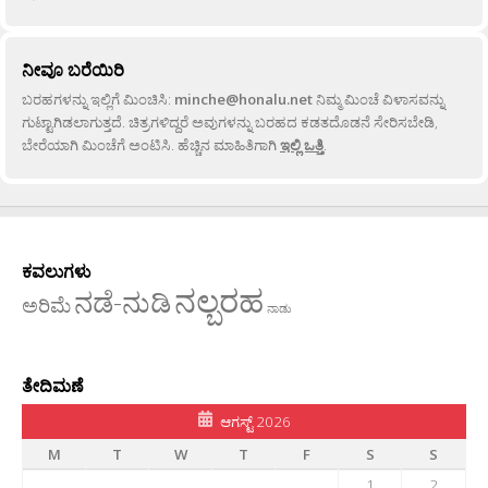
ನೀವೂ ಬರೆಯಿರಿ
ಬರಹಗಳನ್ನು ಇಲ್ಲಿಗೆ ಮಿಂಚಿಸಿ:
minche@honalu.net
ನಿಮ್ಮ ಮಿಂಚೆ ವಿಳಾಸವನ್ನು
ಗುಟ್ಟಾಗಿಡಲಾಗುತ್ತದೆ. ಚಿತ್ರಗಳಿದ್ದರೆ ಅವುಗಳನ್ನು ಬರಹದ ಕಡತದೊಡನೆ ಸೇರಿಸಬೇಡಿ,
ಬೇರೆಯಾಗಿ ಮಿಂಚೆಗೆ ಅಂಟಿಸಿ. ಹೆಚ್ಚಿನ ಮಾಹಿತಿಗಾಗಿ
ಇಲ್ಲಿ ಒತ್ತಿ
.
ಕವಲುಗಳು
ನಲ್ಬರಹ
ನಡೆ-ನುಡಿ
ಅರಿಮೆ
ನಾಡು
ತೇದಿಮಣೆ
ಆಗಸ್ಟ್ 2026
M
T
W
T
F
S
S
1
2