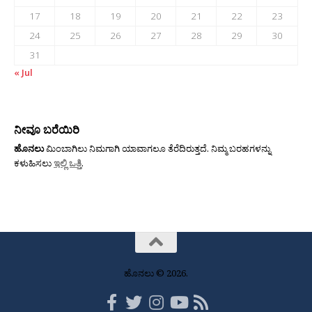
17
18
19
20
21
22
23
24
25
26
27
28
29
30
31
« Jul
ನೀವೂ ಬರೆಯಿರಿ
ಹೊನಲು
ಮಿಂಬಾಗಿಲು ನಿಮಗಾಗಿ ಯಾವಾಗಲೂ ತೆರೆದಿರುತ್ತದೆ. ನಿಮ್ಮ ಬರಹಗಳನ್ನು
ಕಳುಹಿಸಲು
ಇಲ್ಲಿ ಒತ್ತಿ
.
ಹೊನಲು © 2026.