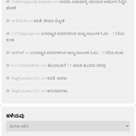
Siddanagouda kalakeri
on
ಬಾದಮಿ ಅಮವಾಸ್ಯೆ: ಚಬನೂರ ಅಮೋಗ ಸಿದ್ದನ
ಹೇಳಿಕೆ
M âñd M
on
ಕವಿತೆ: ಜೀವನ ಜ್ಯೋತಿ
C.P.Nagaraja
on
ಬಸವಣ್ಣನ ವಚನಗಳಿಂದ ಆಯ್ದ ಸಾಲುಗಳ ಓದು – 13ನೆಯ
ಕಂತು
ರಾಜೀವ್
on
ಬಸವಣ್ಣನ ವಚನಗಳಿಂದ ಆಯ್ದ ಸಾಲುಗಳ ಓದು – 13ನೆಯ ಕಂತು
K.V Shashidhara
on
ಹೊನಲುವಿಗೆ 11 ವರುಶ ತುಂಬಿದ ನಲಿವು
Raghuramu N.V.
on
ಕವಿತೆ: ಅವಳು
Raghuramu N.V.
on
ಹನಿಗವನಗಳು
ಹಳೆಯವು
ಹಳೆಯವು