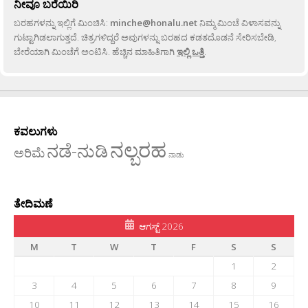
ನೀವೂ ಬರೆಯಿರಿ
ಬರಹಗಳನ್ನು ಇಲ್ಲಿಗೆ ಮಿಂಚಿಸಿ:
minche@honalu.net
ನಿಮ್ಮ ಮಿಂಚೆ ವಿಳಾಸವನ್ನು
ಗುಟ್ಟಾಗಿಡಲಾಗುತ್ತದೆ. ಚಿತ್ರಗಳಿದ್ದರೆ ಅವುಗಳನ್ನು ಬರಹದ ಕಡತದೊಡನೆ ಸೇರಿಸಬೇಡಿ,
ಬೇರೆಯಾಗಿ ಮಿಂಚೆಗೆ ಅಂಟಿಸಿ. ಹೆಚ್ಚಿನ ಮಾಹಿತಿಗಾಗಿ
ಇಲ್ಲಿ ಒತ್ತಿ
.
ಕವಲುಗಳು
ನಲ್ಬರಹ
ನಡೆ-ನುಡಿ
ಅರಿಮೆ
ನಾಡು
ತೇದಿಮಣೆ
ಆಗಸ್ಟ್ 2026
M
T
W
T
F
S
S
1
2
3
4
5
6
7
8
9
10
11
12
13
14
15
16