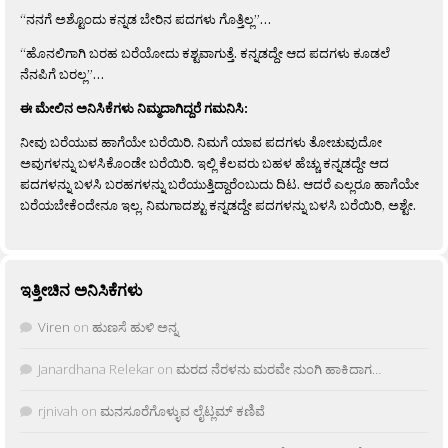
“ನನಗೆ ಅಶ್ಟೊಂದು ಕನ್ನಡ ಬೇರಿನ ಪದಗಳು ಗೊತ್ತಿಲ್ಲ”…
“ಹೊನಲಿಗಾಗಿ ಬರಹ ಬರೆಯೋದು ಕಶ್ಟವಾಗುತ್ತೆ. ಕನ್ನಡದ್ದೇ ಆದ ಪದಗಳು ಕೂಡಲೆ
ನೆನಪಿಗೆ ಬರಲ್ಲ”…
ಈ ಮೇಲಿನ ಅನಿಸಿಕೆಗಳು ನಿಮ್ಮದಾಗಿದ್ದರೆ ಗಮನಿಸಿ:
ನೀವು ಬರೆಯುವ ಹಾಗೆಯೇ ಬರೆಯಿರಿ. ನಿಮಗೆ ಯಾವ ಪದಗಳು ತೋಚುವುದೋ
ಅವುಗಳನ್ನು ಬಳಸಿಕೊಂಡೇ ಬರೆಯಿರಿ. ಇಲ್ಲಿ ಕೆಲವರು ಬಹಳ ಹೆಚ್ಚು ಕನ್ನಡದ್ದೇ ಆದ
ಪದಗಳನ್ನು ಬಳಸಿ ಬರಹಗಳನ್ನು ಬರೆಯುತ್ತಿದ್ದಾರೆಂಬುದು ದಿಟ. ಆದರೆ ಎಲ್ಲರೂ ಹಾಗೆಯೇ
ಬರೆಯಬೇಕೆಂದೇನೂ ಇಲ್ಲ. ನಿಮಗಾದಶ್ಟು ಕನ್ನಡದ್ದೇ ಪದಗಳನ್ನು ಬಳಸಿ ಬರೆಯಿರಿ, ಅಶ್ಟೇ.
ಇತ್ತೀಚಿನ ಅನಿಸಿಕೆಗಳು
Viren
on
ಹುಣಸೆ ಹುಳಿ ಅನ್ನ
Janardhana Relekar
on
ಮರದ ನೆರಳನು ಮರವೇ ನುಂಗಿ ಹಾಕಿದಾಗ…
rjnivah
on
ಮನಸೂರೆಗೊಳ್ಳುವ ಲೈಟ್ಲಮ್ ಕಣಿವೆ