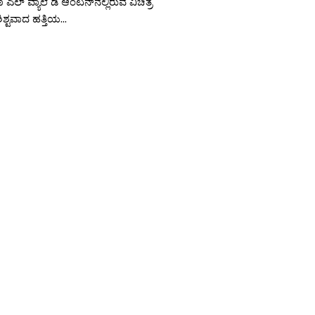
ಣ ಎಲ್ ವ್ಯಾಲೆ ಡಿ ಆಂಟನ್‍ನಲ್ಲಿರುವ ವಿಚಿತ್ರ
ಶ್ಟವಾದ ಹತ್ತಿಯ...