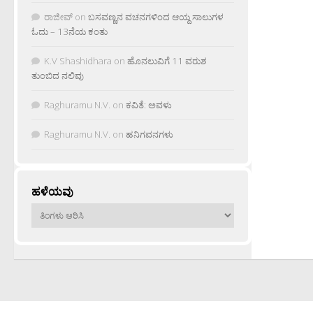
ರಾಜೀವ್
on
ಬಸವಣ್ಣನ ವಚನಗಳಿಂದ ಆಯ್ದ ಸಾಲುಗಳ
ಓದು – 13ನೆಯ ಕಂತು
K.V Shashidhara
on
ಹೊನಲುವಿಗೆ 11 ವರುಶ
ತುಂಬಿದ ನಲಿವು
Raghuramu N.V.
on
ಕವಿತೆ: ಅವಳು
Raghuramu N.V.
on
ಹನಿಗವನಗಳು
ಹಳೆಯವು
ಹಳೆಯವು