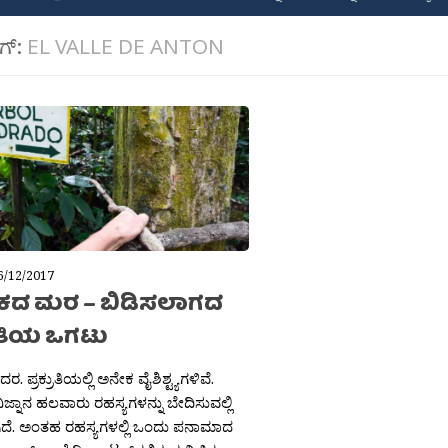
ಾಗ್:
EL VALLE DE ANTON
6/12/2017
ೌಕದ ಮರ – ಬಿಡಿಸಲಾಗದ
ರುತಿಯ ಒಗಟು
ಿದರ. ಪ್ರಕ್ರುತಿಯಲ್ಲಿ ಅನೇಕ ವೈಶಿಶ್ಟ್ಯಗಳಿವೆ.
ಜ್ನಾನ ಹಲವಾರು ರಹಸ್ಯಗಳನ್ನು ಬೇದಿಸುವಲ್ಲಿ
ಿದೆ. ಅಂತಹ ರಹಸ್ಯಗಳಲ್ಲಿ ಒಂದು ಪನಾಮಾದ