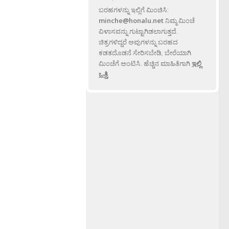
ಬರಹಗಳನ್ನು ಇಲ್ಲಿಗೆ ಮಿಂಚಿಸಿ:
minche@honalu.net
ನಿಮ್ಮ ಮಿಂಚೆ
ವಿಳಾಸವನ್ನು ಗುಟ್ಟಾಗಿಡಲಾಗುತ್ತದೆ.
ಚಿತ್ರಗಳಿದ್ದರೆ ಅವುಗಳನ್ನು ಬರಹದ
ಕಡತದೊಡನೆ ಸೇರಿಸಬೇಡಿ, ಬೇರೆಯಾಗಿ
ಮಿಂಚೆಗೆ ಅಂಟಿಸಿ. ಹೆಚ್ಚಿನ ಮಾಹಿತಿಗಾಗಿ
ಇಲ್ಲಿ
ಒತ್ತಿ
.