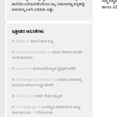
ಸಣ್ಣ ಪಟ್ಟ
ಹಾಗೆಯೇ ಬರೆಯಬೇಕೆಂದೇನೂ ಇಲ್ಲ. ನಿಮಗಾದಶ್ಟು ಕನ್ನಡದ್ದೇ
ಹಾಗೂ ವಿಶಿ
ಪದಗಳನ್ನು ಬಳಸಿ ಬರೆಯಿರಿ, ಅಶ್ಟೇ.
ಇತ್ತೀಚಿನ ಅನಿಸಿಕೆಗಳು
Viren
on
ಹುಣಸೆ ಹುಳಿ ಅನ್ನ
Janardhana Relekar
on
ಮರದ ನೆರಳನು ಮರವೇ
ನುಂಗಿ ಹಾಕಿದಾಗ…
rjnivah
on
ಮನಸೂರೆಗೊಳ್ಳುವ ಲೈಟ್ಲಮ್ ಕಣಿವೆ
Siddanagouda kalakeri
on
ಬಾದಮಿ ಅಮವಾಸ್ಯೆ:
ಚಬನೂರ ಅಮೋಗ ಸಿದ್ದನ ಹೇಳಿಕೆ
M âñd M
on
ಕವಿತೆ: ಜೀವನ ಜ್ಯೋತಿ
C.P.Nagaraja
on
ಬಸವಣ್ಣನ ವಚನಗಳಿಂದ ಆಯ್ದ
ಸಾಲುಗಳ ಓದು – 13ನೆಯ ಕಂತು