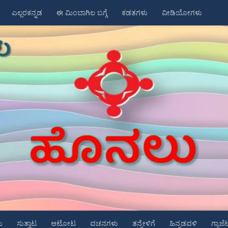
ಎಲ್ಲರಕನ್ನಡ
ಈ ಮಿಂಬಾಗಿಲ ಬಗ್ಗೆ
ಕಡತಗಳು
ವೀಡಿಯೋಗಳು
ು
ಸುತ್ತಾಟ
ಆಟೋಟ
ವಚನಗಳು
ತನ್ನೇಳಿಗೆ
ಹಿನ್ನಡವಳಿ
ಗ್ಯಾಜೆ