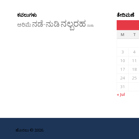
ಕವಲುಗಳು
ತೇದಿಮಣೆ
ನಲ್ಬರಹ
ನಡೆ-ನುಡಿ
ಅರಿಮೆ
ನಾಡು
M
T
3
4
10
11
17
18
24
25
31
« Jul
ಹೊನಲು © 2026.