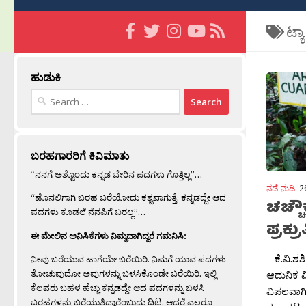
ಟ್ಯ
ಹುಡುಕಿ
Search
for:
ಬರಹಗಾರರಿಗೆ ಕಿವಿಮಾತು
“ನನಗೆ ಅಶ್ಟೊಂದು ಕನ್ನಡ ಬೇರಿನ ಪದಗಳು ಗೊತ್ತಿಲ್ಲ”…
ನಡೆ-ನುಡಿ
2
“ಹೊನಲಿಗಾಗಿ ಬರಹ ಬರೆಯೋದು ಕಶ್ಟವಾಗುತ್ತೆ. ಕನ್ನಡದ್ದೇ ಆದ
ಚಚ್ಚ
ಪದಗಳು ಕೂಡಲೆ ನೆನಪಿಗೆ ಬರಲ್ಲ”…
ಪ್ರಕ್
ಈ ಮೇಲಿನ ಅನಿಸಿಕೆಗಳು ನಿಮ್ಮದಾಗಿದ್ದರೆ ಗಮನಿಸಿ:
– ಕೆ.ವಿ.ಶಶ
ನೀವು ಬರೆಯುವ ಹಾಗೆಯೇ ಬರೆಯಿರಿ. ನಿಮಗೆ ಯಾವ ಪದಗಳು
ತೋಚುವುದೋ ಅವುಗಳನ್ನು ಬಳಸಿಕೊಂಡೇ ಬರೆಯಿರಿ. ಇಲ್ಲಿ
ಆದುನಿಕ ವಿ
ಕೆಲವರು ಬಹಳ ಹೆಚ್ಚು ಕನ್ನಡದ್ದೇ ಆದ ಪದಗಳನ್ನು ಬಳಸಿ
ವಿಪಲವಾಗ
ಬರಹಗಳನ್ನು ಬರೆಯುತ್ತಿದ್ದಾರೆಂಬುದು ದಿಟ. ಆದರೆ ಎಲ್ಲರೂ