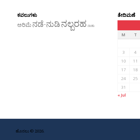
ಕವಲುಗಳು
ತೇದಿಮಣೆ
ನಲ್ಬರಹ
ನಡೆ-ನುಡಿ
ಅರಿಮೆ
ನಾಡು
M
T
3
4
10
11
17
18
24
25
31
« Jul
ಹೊನಲು © 2026.