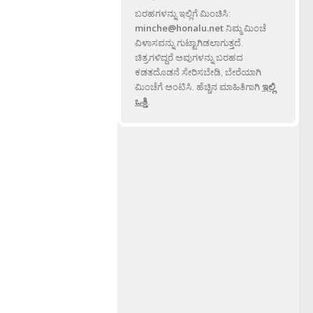
ಬರಹಗಳನ್ನು ಇಲ್ಲಿಗೆ ಮಿಂಚಿಸಿ:
minche@honalu.net
ನಿಮ್ಮ ಮಿಂಚೆ
ವಿಳಾಸವನ್ನು ಗುಟ್ಟಾಗಿಡಲಾಗುತ್ತದೆ.
ಚಿತ್ರಗಳಿದ್ದರೆ ಅವುಗಳನ್ನು ಬರಹದ
ಕಡತದೊಡನೆ ಸೇರಿಸಬೇಡಿ, ಬೇರೆಯಾಗಿ
ಮಿಂಚೆಗೆ ಅಂಟಿಸಿ. ಹೆಚ್ಚಿನ ಮಾಹಿತಿಗಾಗಿ
ಇಲ್ಲಿ
ಒತ್ತಿ
.