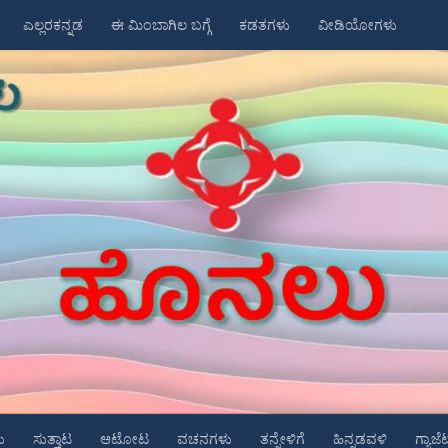
ಎಲ್ಲರಕನ್ನಡ
ಈ ಮಿಂಬಾಗಿಲ ಬಗ್ಗೆ
ಕಡತಗಳು
ವೀಡಿಯೋಗಳು
ು
ಸುತ್ತಾಟ
ಆಟೋಟ
ವಚನಗಳು
ತನ್ನೇಳಿಗೆ
ಹಿನ್ನಡವಳಿ
ಗ್ಯಾಜೆ