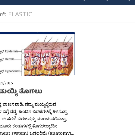
ಾಗ್:
ELASTIC
05/2015
 ಮಯ್ಯಿ ತೊಗಲು
 ಬಾಣಸವಾಡಿ. ನಮ್ಮ ಮಯ್ಯಲ್ಲಿರುವ
 ಬಗ್ಗೆ ನನ್ನ ಹಿಂದಿನ ಬರಹಗಳಲ್ಲಿ ತಿಳಿಸುತ್ತಾ
. ಈ ಸರಣಿ ಬರಹವನ್ನು ಮುಂದುವರೆಸುತ್ತಾ,
ೂರು ಕಂತುಗಳಲ್ಲಿ ತೊಗಲೇರ‍್ಪಾಟಿನ
ment system) ಒಡಲರಿಮೆ (anatomy)...