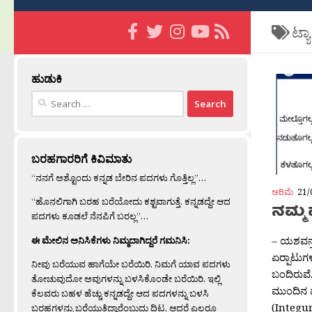
ಟ್ಯ
ಹುಡುಕಿ
Search
for:
ಬರಹಗಾರರಿಗೆ ಕಿವಿಮಾತು
“ನನಗೆ ಅಶ್ಟೊಂದು ಕನ್ನಡ ಬೇರಿನ ಪದಗಳು ಗೊತ್ತಿಲ್ಲ”…
ಅರಿಮೆ
21/
“ಹೊನಲಿಗಾಗಿ ಬರಹ ಬರೆಯೋದು ಕಶ್ಟವಾಗುತ್ತೆ. ಕನ್ನಡದ್ದೇ ಆದ
ನಮ್ಮ
ಪದಗಳು ಕೂಡಲೆ ನೆನಪಿಗೆ ಬರಲ್ಲ”…
– ಯಶವನ್ತ
ಈ ಮೇಲಿನ ಅನಿಸಿಕೆಗಳು ನಿಮ್ಮದಾಗಿದ್ದರೆ ಗಮನಿಸಿ:
ಏರ‍್ಪಾಟುಗಳ
ನೀವು ಬರೆಯುವ ಹಾಗೆಯೇ ಬರೆಯಿರಿ. ನಿಮಗೆ ಯಾವ ಪದಗಳು
ಬಂದಿರುವೆ
ತೋಚುವುದೋ ಅವುಗಳನ್ನು ಬಳಸಿಕೊಂಡೇ ಬರೆಯಿರಿ. ಇಲ್ಲಿ
ಮುಂದಿನ ಮ
ಕೆಲವರು ಬಹಳ ಹೆಚ್ಚು ಕನ್ನಡದ್ದೇ ಆದ ಪದಗಳನ್ನು ಬಳಸಿ
(Integu
ಬರಹಗಳನ್ನು ಬರೆಯುತ್ತಿದ್ದಾರೆಂಬುದು ದಿಟ. ಆದರೆ ಎಲ್ಲರೂ