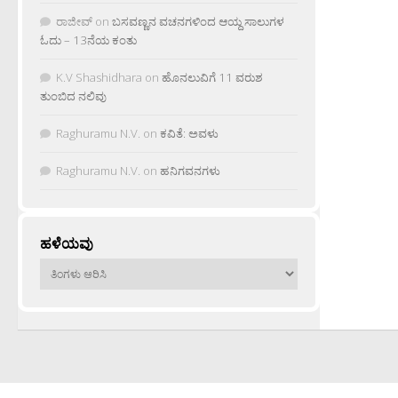
ರಾಜೀವ್
on
ಬಸವಣ್ಣನ ವಚನಗಳಿಂದ ಆಯ್ದ ಸಾಲುಗಳ
ಓದು – 13ನೆಯ ಕಂತು
K.V Shashidhara
on
ಹೊನಲುವಿಗೆ 11 ವರುಶ
ತುಂಬಿದ ನಲಿವು
Raghuramu N.V.
on
ಕವಿತೆ: ಅವಳು
Raghuramu N.V.
on
ಹನಿಗವನಗಳು
ಹಳೆಯವು
ಹಳೆಯವು