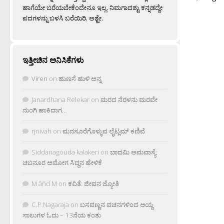
ಹಾಗೆಯೇ ಬರೆಯಬೇಕೆಂದೇನೂ ಇಲ್ಲ. ನಿಮಗಾದಶ್ಟು ಕನ್ನಡದ್ದೇ
ಪದಗಳನ್ನು ಬಳಸಿ ಬರೆಯಿರಿ, ಅಶ್ಟೇ.
ಇತ್ತೀಚಿನ ಅನಿಸಿಕೆಗಳು
Viren
on
ಹುಣಸೆ ಹುಳಿ ಅನ್ನ
Janardhana Relekar
on
ಮರದ ನೆರಳನು ಮರವೇ
ನುಂಗಿ ಹಾಕಿದಾಗ…
rjnivah
on
ಮನಸೂರೆಗೊಳ್ಳುವ ಲೈಟ್ಲಮ್ ಕಣಿವೆ
Siddanagouda kalakeri
on
ಬಾದಮಿ ಅಮವಾಸ್ಯೆ:
ಚಬನೂರ ಅಮೋಗ ಸಿದ್ದನ ಹೇಳಿಕೆ
M âñd M
on
ಕವಿತೆ: ಜೀವನ ಜ್ಯೋತಿ
C.P.Nagaraja
on
ಬಸವಣ್ಣನ ವಚನಗಳಿಂದ ಆಯ್ದ
ಸಾಲುಗಳ ಓದು – 13ನೆಯ ಕಂತು