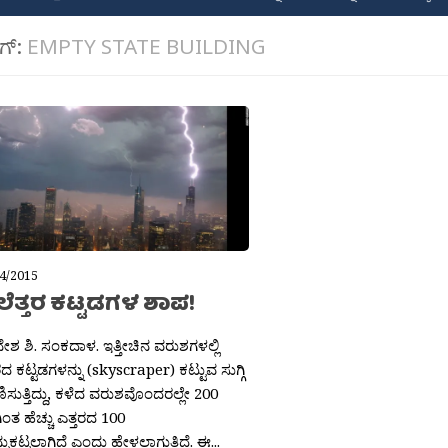
ಾಗ್:
EMPTY STATE BUILDING
4/2015
ೆತ್ತರ ಕಟ್ಟಡಗಳ ಶಾಪ!
ೇಶ ಶಿ. ಸಂಕದಾಳ. ಇತ್ತೀಚಿನ ವರುಶಗಳಲ್ಲಿ
ರದ ಕಟ್ಟಡಗಳನ್ನು (skyscraper) ಕಟ್ಟುವ ಸುಗ್ಗಿ
ಾಣಿಸುತ್ತಿದ್ದು, ಕಳೆದ ವರುಶವೊಂದರಲ್ಲೇ 200
ಂತ ಹೆಚ್ಚು ಎತ್ತರದ 100
ನುಕಟ್ಟಲಾಗಿದೆ ಎಂದು ಹೇಳಲಾಗುತ್ತಿದೆ. ಈ...