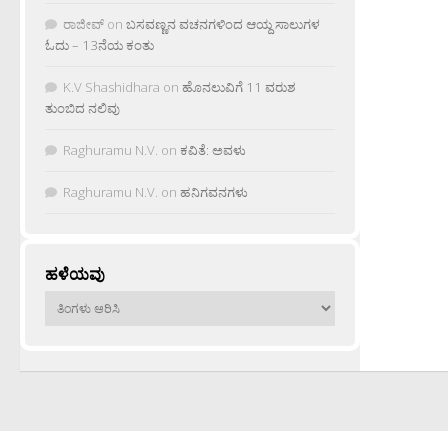
ರಾಜೀವ್
on
ಬಸವಣ್ಣನ ವಚನಗಳಿಂದ ಆಯ್ದ ಸಾಲುಗಳ
ಓದು – 13ನೆಯ ಕಂತು
K.V Shashidhara
on
ಹೊನಲುವಿಗೆ 11 ವರುಶ
ತುಂಬಿದ ನಲಿವು
Raghuramu N.V.
on
ಕವಿತೆ: ಅವಳು
Raghuramu N.V.
on
ಹನಿಗವನಗಳು
ಹಳೆಯವು
ಹಳೆಯವು