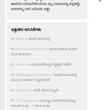
ಹಾಗೆಯೇ ಬರೆಯಬೇಕೆಂದೇನೂ ಇಲ್ಲ. ನಿಮಗಾದಶ್ಟು ಕನ್ನಡದ್ದೇ
ಪದಗಳನ್ನು ಬಳಸಿ ಬರೆಯಿರಿ, ಅಶ್ಟೇ.
ಇತ್ತೀಚಿನ ಅನಿಸಿಕೆಗಳು
Viren
on
ಹುಣಸೆ ಹುಳಿ ಅನ್ನ
Janardhana Relekar
on
ಮರದ ನೆರಳನು ಮರವೇ
ನುಂಗಿ ಹಾಕಿದಾಗ…
rjnivah
on
ಮನಸೂರೆಗೊಳ್ಳುವ ಲೈಟ್ಲಮ್ ಕಣಿವೆ
Siddanagouda kalakeri
on
ಬಾದಮಿ ಅಮವಾಸ್ಯೆ:
ಚಬನೂರ ಅಮೋಗ ಸಿದ್ದನ ಹೇಳಿಕೆ
M âñd M
on
ಕವಿತೆ: ಜೀವನ ಜ್ಯೋತಿ
C.P.Nagaraja
on
ಬಸವಣ್ಣನ ವಚನಗಳಿಂದ ಆಯ್ದ
ಸಾಲುಗಳ ಓದು – 13ನೆಯ ಕಂತು