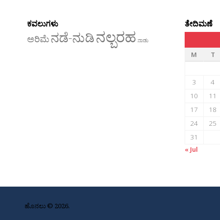
ಕವಲುಗಳು
ತೇದಿಮಣೆ
ನಲ್ಬರಹ
ನಡೆ-ನುಡಿ
ಅರಿಮೆ
ನಾಡು
M
T
3
4
10
11
17
18
24
25
31
« Jul
ಹೊನಲು © 2026.