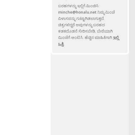
ಬರಹಗಳನ್ನು ಇಲ್ಲಿಗೆ ಮಿಂಚಿಸಿ:
minche@honalu.net
ನಿಮ್ಮ ಮಿಂಚೆ
ವಿಳಾಸವನ್ನು ಗುಟ್ಟಾಗಿಡಲಾಗುತ್ತದೆ.
ಚಿತ್ರಗಳಿದ್ದರೆ ಅವುಗಳನ್ನು ಬರಹದ
ಕಡತದೊಡನೆ ಸೇರಿಸಬೇಡಿ, ಬೇರೆಯಾಗಿ
ಮಿಂಚೆಗೆ ಅಂಟಿಸಿ. ಹೆಚ್ಚಿನ ಮಾಹಿತಿಗಾಗಿ
ಇಲ್ಲಿ
ಒತ್ತಿ
.