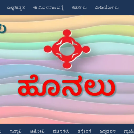
ಎಲ್ಲರಕನ್ನಡ
ಈ ಮಿಂಬಾಗಿಲ ಬಗ್ಗೆ
ಕಡತಗಳು
ವೀಡಿಯೋಗಳು
ು
ಸುತ್ತಾಟ
ಆಟೋಟ
ವಚನಗಳು
ತನ್ನೇಳಿಗೆ
ಹಿನ್ನಡವಳಿ
ಗ್ಯಾಜೆ