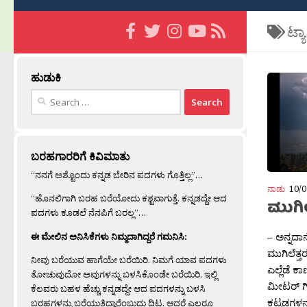
ಟ್ಯ
ಹುಡುಕಿ
Search
for:
ಬರಹಗಾರರಿಗೆ ಕಿವಿಮಾತು
“ನನಗೆ ಅಶ್ಟೊಂದು ಕನ್ನಡ ಬೇರಿನ ಪದಗಳು ಗೊತ್ತಿಲ್ಲ”…
ನಾಡು
10/0
“ಹೊನಲಿಗಾಗಿ ಬರಹ ಬರೆಯೋದು ಕಶ್ಟವಾಗುತ್ತೆ. ಕನ್ನಡದ್ದೇ ಆದ
ಮುಗಿಲ
ಪದಗಳು ಕೂಡಲೆ ನೆನಪಿಗೆ ಬರಲ್ಲ”…
– ಅನ್ನದಾನ
ಈ ಮೇಲಿನ ಅನಿಸಿಕೆಗಳು ನಿಮ್ಮದಾಗಿದ್ದರೆ ಗಮನಿಸಿ:
ಮುಗಿಲೆತ್ತ
ನೀವು ಬರೆಯುವ ಹಾಗೆಯೇ ಬರೆಯಿರಿ. ನಿಮಗೆ ಯಾವ ಪದಗಳು
ಎಲ್ಲೆಡೆ ಕ
ತೋಚುವುದೋ ಅವುಗಳನ್ನು ಬಳಸಿಕೊಂಡೇ ಬರೆಯಿರಿ. ಇಲ್ಲಿ
ಮೀಟರ್ ಗಿ
ಕೆಲವರು ಬಹಳ ಹೆಚ್ಚು ಕನ್ನಡದ್ದೇ ಆದ ಪದಗಳನ್ನು ಬಳಸಿ
ಕಟ್ಟಡಗಳನ್
ಬರಹಗಳನ್ನು ಬರೆಯುತ್ತಿದ್ದಾರೆಂಬುದು ದಿಟ. ಆದರೆ ಎಲ್ಲರೂ