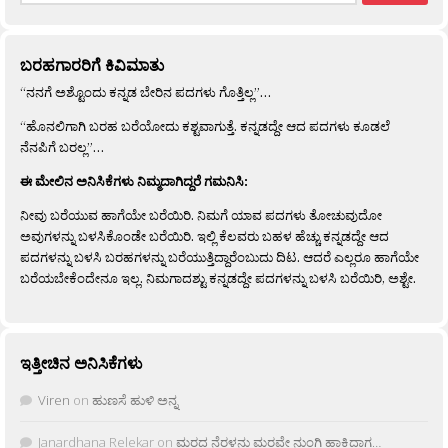
ಬರಹಗಾರರಿಗೆ ಕಿವಿಮಾತು
“ನನಗೆ ಅಶ್ಟೊಂದು ಕನ್ನಡ ಬೇರಿನ ಪದಗಳು ಗೊತ್ತಿಲ್ಲ”…
“ಹೊನಲಿಗಾಗಿ ಬರಹ ಬರೆಯೋದು ಕಶ್ಟವಾಗುತ್ತೆ. ಕನ್ನಡದ್ದೇ ಆದ ಪದಗಳು ಕೂಡಲೆ
ನೆನಪಿಗೆ ಬರಲ್ಲ”…
ಈ ಮೇಲಿನ ಅನಿಸಿಕೆಗಳು ನಿಮ್ಮದಾಗಿದ್ದರೆ ಗಮನಿಸಿ:
ನೀವು ಬರೆಯುವ ಹಾಗೆಯೇ ಬರೆಯಿರಿ. ನಿಮಗೆ ಯಾವ ಪದಗಳು ತೋಚುವುದೋ
ಅವುಗಳನ್ನು ಬಳಸಿಕೊಂಡೇ ಬರೆಯಿರಿ. ಇಲ್ಲಿ ಕೆಲವರು ಬಹಳ ಹೆಚ್ಚು ಕನ್ನಡದ್ದೇ ಆದ
ಪದಗಳನ್ನು ಬಳಸಿ ಬರಹಗಳನ್ನು ಬರೆಯುತ್ತಿದ್ದಾರೆಂಬುದು ದಿಟ. ಆದರೆ ಎಲ್ಲರೂ ಹಾಗೆಯೇ
ಬರೆಯಬೇಕೆಂದೇನೂ ಇಲ್ಲ. ನಿಮಗಾದಶ್ಟು ಕನ್ನಡದ್ದೇ ಪದಗಳನ್ನು ಬಳಸಿ ಬರೆಯಿರಿ, ಅಶ್ಟೇ.
ಇತ್ತೀಚಿನ ಅನಿಸಿಕೆಗಳು
Viren
on
ಹುಣಸೆ ಹುಳಿ ಅನ್ನ
Janardhana Relekar
on
ಮರದ ನೆರಳನು ಮರವೇ ನುಂಗಿ ಹಾಕಿದಾಗ…