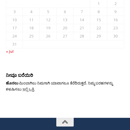
1
2
3
4
5
6
7
8
9
10
11
12
13
14
15
16
17
18
19
20
21
22
23
24
25
26
27
28
29
30
31
« Jul
ನೀವೂ ಬರೆಯಿರಿ
ಹೊನಲು
ಮಿಂಬಾಗಿಲು ನಿಮಗಾಗಿ ಯಾವಾಗಲೂ ತೆರೆದಿರುತ್ತದೆ. ನಿಮ್ಮ ಬರಹಗಳನ್ನು
ಕಳುಹಿಸಲು
ಇಲ್ಲಿ ಒತ್ತಿ
.