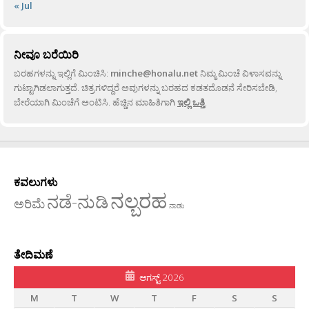
« Jul
ನೀವೂ ಬರೆಯಿರಿ
ಬರಹಗಳನ್ನು ಇಲ್ಲಿಗೆ ಮಿಂಚಿಸಿ:
minche@honalu.net
ನಿಮ್ಮ ಮಿಂಚೆ ವಿಳಾಸವನ್ನು
ಗುಟ್ಟಾಗಿಡಲಾಗುತ್ತದೆ. ಚಿತ್ರಗಳಿದ್ದರೆ ಅವುಗಳನ್ನು ಬರಹದ ಕಡತದೊಡನೆ ಸೇರಿಸಬೇಡಿ,
ಬೇರೆಯಾಗಿ ಮಿಂಚೆಗೆ ಅಂಟಿಸಿ. ಹೆಚ್ಚಿನ ಮಾಹಿತಿಗಾಗಿ
ಇಲ್ಲಿ ಒತ್ತಿ
.
ಕವಲುಗಳು
ನಲ್ಬರಹ
ನಡೆ-ನುಡಿ
ಅರಿಮೆ
ನಾಡು
ತೇದಿಮಣೆ
ಆಗಸ್ಟ್ 2026
M
T
W
T
F
S
S