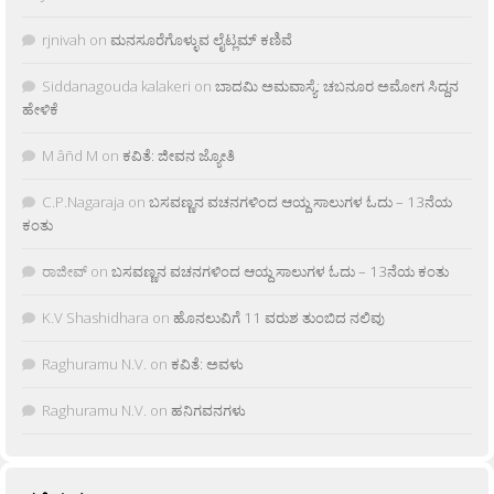
rjnivah
on
ಮನಸೂರೆಗೊಳ್ಳುವ ಲೈಟ್ಲಮ್ ಕಣಿವೆ
Siddanagouda kalakeri
on
ಬಾದಮಿ ಅಮವಾಸ್ಯೆ: ಚಬನೂರ ಅಮೋಗ ಸಿದ್ದನ
ಹೇಳಿಕೆ
M âñd M
on
ಕವಿತೆ: ಜೀವನ ಜ್ಯೋತಿ
C.P.Nagaraja
on
ಬಸವಣ್ಣನ ವಚನಗಳಿಂದ ಆಯ್ದ ಸಾಲುಗಳ ಓದು – 13ನೆಯ
ಕಂತು
ರಾಜೀವ್
on
ಬಸವಣ್ಣನ ವಚನಗಳಿಂದ ಆಯ್ದ ಸಾಲುಗಳ ಓದು – 13ನೆಯ ಕಂತು
K.V Shashidhara
on
ಹೊನಲುವಿಗೆ 11 ವರುಶ ತುಂಬಿದ ನಲಿವು
Raghuramu N.V.
on
ಕವಿತೆ: ಅವಳು
Raghuramu N.V.
on
ಹನಿಗವನಗಳು