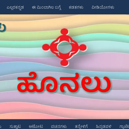
ಎಲ್ಲರಕನ್ನಡ
ಈ ಮಿಂಬಾಗಿಲ ಬಗ್ಗೆ
ಕಡತಗಳು
ವೀಡಿಯೋಗಳು
ು
ಸುತ್ತಾಟ
ಆಟೋಟ
ವಚನಗಳು
ತನ್ನೇಳಿಗೆ
ಹಿನ್ನಡವಳಿ
ಗ್ಯಾಜೆ