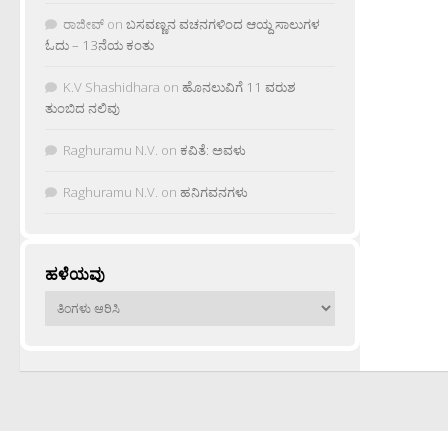
ರಾಜೀವ್
on
ಬಸವಣ್ಣನ ವಚನಗಳಿಂದ ಆಯ್ದ ಸಾಲುಗಳ
ಓದು – 13ನೆಯ ಕಂತು
K.V Shashidhara
on
ಹೊನಲುವಿಗೆ 11 ವರುಶ
ತುಂಬಿದ ನಲಿವು
Raghuramu N.V.
on
ಕವಿತೆ: ಅವಳು
Raghuramu N.V.
on
ಹನಿಗವನಗಳು
ಹಳೆಯವು
ಹಳೆಯವು