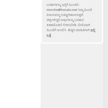
ಬರಹಗಳನ್ನು ಇಲ್ಲಿಗೆ ಮಿಂಚಿಸಿ:
minche@honalu.net
ನಿಮ್ಮ ಮಿಂಚೆ
ವಿಳಾಸವನ್ನು ಗುಟ್ಟಾಗಿಡಲಾಗುತ್ತದೆ.
ಚಿತ್ರಗಳಿದ್ದರೆ ಅವುಗಳನ್ನು ಬರಹದ
ಕಡತದೊಡನೆ ಸೇರಿಸಬೇಡಿ, ಬೇರೆಯಾಗಿ
ಮಿಂಚೆಗೆ ಅಂಟಿಸಿ. ಹೆಚ್ಚಿನ ಮಾಹಿತಿಗಾಗಿ
ಇಲ್ಲಿ
ಒತ್ತಿ
.