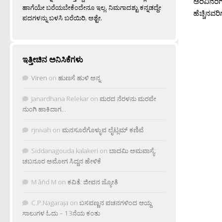
ಅರಿವಿನರಿ
ಹಾಗೆಯೇ ಬರೆಯಬೇಕೆಂದೇನೂ ಇಲ್ಲ. ನಿಮಗಾದಶ್ಟು ಕನ್ನಡದ್ದೇ
ಹೆಚ್ಚಿನವರಿಗೆ
ಪದಗಳನ್ನು ಬಳಸಿ ಬರೆಯಿರಿ, ಅಶ್ಟೇ.
ಇತ್ತೀಚಿನ ಅನಿಸಿಕೆಗಳು
Viren
on
ಹುಣಸೆ ಹುಳಿ ಅನ್ನ
Janardhana Relekar
on
ಮರದ ನೆರಳನು ಮರವೇ
ನುಂಗಿ ಹಾಕಿದಾಗ…
rjnivah
on
ಮನಸೂರೆಗೊಳ್ಳುವ ಲೈಟ್ಲಮ್ ಕಣಿವೆ
Siddanagouda kalakeri
on
ಬಾದಮಿ ಅಮವಾಸ್ಯೆ:
ಚಬನೂರ ಅಮೋಗ ಸಿದ್ದನ ಹೇಳಿಕೆ
M âñd M
on
ಕವಿತೆ: ಜೀವನ ಜ್ಯೋತಿ
C.P.Nagaraja
on
ಬಸವಣ್ಣನ ವಚನಗಳಿಂದ ಆಯ್ದ
ಸಾಲುಗಳ ಓದು – 13ನೆಯ ಕಂತು