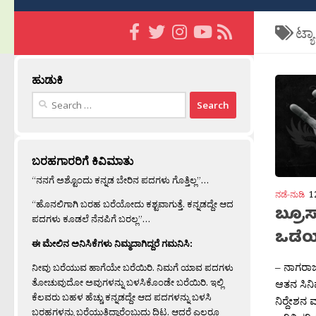
ಟ್ಯ
ಹುಡುಕಿ
Search
for:
ಬರಹಗಾರರಿಗೆ ಕಿವಿಮಾತು
“ನನಗೆ ಅಶ್ಟೊಂದು ಕನ್ನಡ ಬೇರಿನ ಪದಗಳು ಗೊತ್ತಿಲ್ಲ”…
ನಡೆ-ನುಡಿ
1
“ಹೊನಲಿಗಾಗಿ ಬರಹ ಬರೆಯೋದು ಕಶ್ಟವಾಗುತ್ತೆ. ಕನ್ನಡದ್ದೇ ಆದ
ಬ್ರೂ
ಪದಗಳು ಕೂಡಲೆ ನೆನಪಿಗೆ ಬರಲ್ಲ”…
ಒಡೆ
ಈ ಮೇಲಿನ ಅನಿಸಿಕೆಗಳು ನಿಮ್ಮದಾಗಿದ್ದರೆ ಗಮನಿಸಿ:
– ನಾಗರಾಜ್
ನೀವು ಬರೆಯುವ ಹಾಗೆಯೇ ಬರೆಯಿರಿ. ನಿಮಗೆ ಯಾವ ಪದಗಳು
ತೋಚುವುದೋ ಅವುಗಳನ್ನು ಬಳಸಿಕೊಂಡೇ ಬರೆಯಿರಿ. ಇಲ್ಲಿ
ಆತನ ಸಿನಿಮ
ಕೆಲವರು ಬಹಳ ಹೆಚ್ಚು ಕನ್ನಡದ್ದೇ ಆದ ಪದಗಳನ್ನು ಬಳಸಿ
ನಿರ‍್ದೇಶನ
ಬರಹಗಳನ್ನು ಬರೆಯುತ್ತಿದ್ದಾರೆಂಬುದು ದಿಟ. ಆದರೆ ಎಲ್ಲರೂ