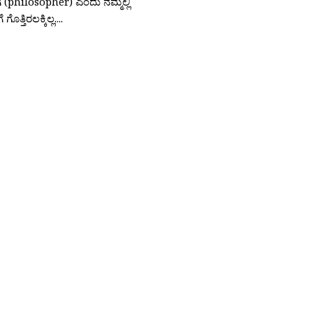
ಗ (philosopher) ಎಂದು ನಮ್ಮಲ್ಲಿ
 ಗೊತ್ತಿರಲಕ್ಕಿಲ್ಲ....