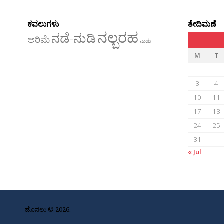
ಕವಲುಗಳು
ತೇದಿಮಣೆ
ನಲ್ಬರಹ
ನಡೆ-ನುಡಿ
ಅರಿಮೆ
ನಾಡು
M
T
3
4
10
11
17
18
24
25
31
« Jul
ಹೊನಲು © 2026.