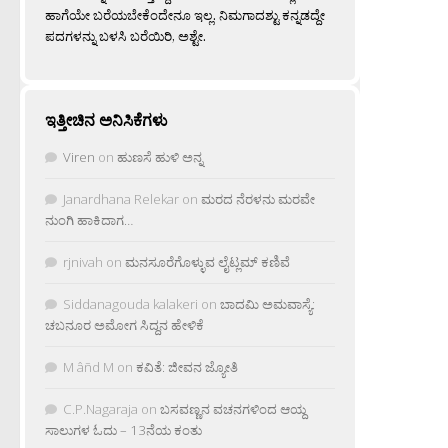
ಹಾಗೆಯೇ ಬರೆಯಬೇಕೆಂದೇನೂ ಇಲ್ಲ. ನಿಮಗಾದಶ್ಟು ಕನ್ನಡದ್ದೇ
ಪದಗಳನ್ನು ಬಳಸಿ ಬರೆಯಿರಿ, ಅಶ್ಟೇ.
ಇತ್ತೀಚಿನ ಅನಿಸಿಕೆಗಳು
Viren
on
ಹುಣಸೆ ಹುಳಿ ಅನ್ನ
Janardhana Relekar
on
ಮರದ ನೆರಳನು ಮರವೇ
ನುಂಗಿ ಹಾಕಿದಾಗ…
rjnivah
on
ಮನಸೂರೆಗೊಳ್ಳುವ ಲೈಟ್ಲಮ್ ಕಣಿವೆ
Siddanagouda kalakeri
on
ಬಾದಮಿ ಅಮವಾಸ್ಯೆ:
ಚಬನೂರ ಅಮೋಗ ಸಿದ್ದನ ಹೇಳಿಕೆ
M âñd M
on
ಕವಿತೆ: ಜೀವನ ಜ್ಯೋತಿ
C.P.Nagaraja
on
ಬಸವಣ್ಣನ ವಚನಗಳಿಂದ ಆಯ್ದ
ಸಾಲುಗಳ ಓದು – 13ನೆಯ ಕಂತು