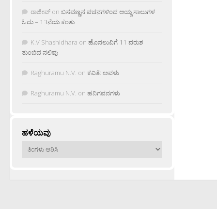
ರಾಜೀವ್
on
ಬಸವಣ್ಣನ ವಚನಗಳಿಂದ ಆಯ್ದ ಸಾಲುಗಳ
ಓದು – 13ನೆಯ ಕಂತು
K.V Shashidhara
on
ಹೊನಲುವಿಗೆ 11 ವರುಶ
ತುಂಬಿದ ನಲಿವು
Raghuramu N.V.
on
ಕವಿತೆ: ಅವಳು
Raghuramu N.V.
on
ಹನಿಗವನಗಳು
ಹಳೆಯವು
ಹಳೆಯವು