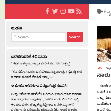
ಟ್ಯ
ಹುಡುಕಿ
Search
for:
ಬರಹಗಾರರಿಗೆ ಕಿವಿಮಾತು
“ನನಗೆ ಅಶ್ಟೊಂದು ಕನ್ನಡ ಬೇರಿನ ಪದಗಳು ಗೊತ್ತಿಲ್ಲ”…
ಅರಿಮೆ
07/
“ಹೊನಲಿಗಾಗಿ ಬರಹ ಬರೆಯೋದು ಕಶ್ಟವಾಗುತ್ತೆ. ಕನ್ನಡದ್ದೇ ಆದ
ನಾರು
ಪದಗಳು ಕೂಡಲೆ ನೆನಪಿಗೆ ಬರಲ್ಲ”…
– ಸಂಜೀವ
ಈ ಮೇಲಿನ ಅನಿಸಿಕೆಗಳು ನಿಮ್ಮದಾಗಿದ್ದರೆ ಗಮನಿಸಿ:
ಬದುಕಿನ ಅ
ನೀವು ಬರೆಯುವ ಹಾಗೆಯೇ ಬರೆಯಿರಿ. ನಿಮಗೆ ಯಾವ ಪದಗಳು
ಎಲ್ಲಾ ಗು
ತೋಚುವುದೋ ಅವುಗಳನ್ನು ಬಳಸಿಕೊಂಡೇ ಬರೆಯಿರಿ. ಇಲ್ಲಿ
ಮಾಡಿಕೊಳ್ಳ
ಕೆಲವರು ಬಹಳ ಹೆಚ್ಚು ಕನ್ನಡದ್ದೇ ಆದ ಪದಗಳನ್ನು ಬಳಸಿ
ಆದರೆ ಸಂಸ
ಬರಹಗಳನ್ನು ಬರೆಯುತ್ತಿದ್ದಾರೆಂಬುದು ದಿಟ. ಆದರೆ ಎಲ್ಲರೂ