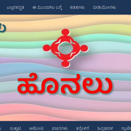
ಎಲ್ಲರಕನ್ನಡ
ಈ ಮಿಂಬಾಗಿಲ ಬಗ್ಗೆ
ಕಡತಗಳು
ವೀಡಿಯೋಗಳು
ು
ಸುತ್ತಾಟ
ಆಟೋಟ
ವಚನಗಳು
ತನ್ನೇಳಿಗೆ
ಹಿನ್ನಡವಳಿ
ಗ್ಯಾಜೆ