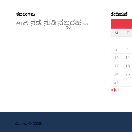
ಕವಲುಗಳು
ತೇದಿಮಣೆ
ನಲ್ಬರಹ
ನಡೆ-ನುಡಿ
ಅರಿಮೆ
ನಾಡು
M
T
3
4
10
11
17
18
24
25
31
« Jul
ಹೊನಲು © 2026.