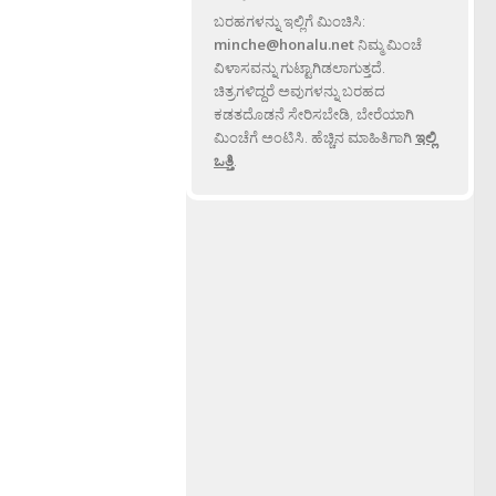
ಬರಹಗಳನ್ನು ಇಲ್ಲಿಗೆ ಮಿಂಚಿಸಿ:
minche@honalu.net
ನಿಮ್ಮ ಮಿಂಚೆ
ವಿಳಾಸವನ್ನು ಗುಟ್ಟಾಗಿಡಲಾಗುತ್ತದೆ.
ಚಿತ್ರಗಳಿದ್ದರೆ ಅವುಗಳನ್ನು ಬರಹದ
ಕಡತದೊಡನೆ ಸೇರಿಸಬೇಡಿ, ಬೇರೆಯಾಗಿ
ಮಿಂಚೆಗೆ ಅಂಟಿಸಿ. ಹೆಚ್ಚಿನ ಮಾಹಿತಿಗಾಗಿ
ಇಲ್ಲಿ
ಒತ್ತಿ
.