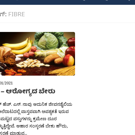
ಾಗ್:
FIBRE
01/2021
 – ಆರೋಗ್ಯದ ಬೇರು
್ ಹೆಚ್. ಎಸ್. ನಾವು ಆದುನಿಕ ಜೀವನಶೈಲಿಯ
ಲೆದಾಟದಲ್ಲಿ ವಾಸ್ತವವಾಗಿ ಅವಶ್ಯಕತೆ ಇರುವ
ಣಮಟ್ಟದ ವಸ್ತುಗಳನ್ನು ಕ್ರಮೇಣ ದೂರ
ುತ್ತಿದ್ದೇವೆ. ಆಹಾರ ಸಂಸ್ಕರಣೆ ಬೇಕು ಹೌದು,
್ಕರಣೆ ಮಾಡುವ...