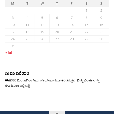
M
T
W
T
F
S
S
1
2
3
4
5
6
7
8
9
10
11
12
13
14
15
16
17
18
19
20
21
22
23
24
25
26
27
28
29
30
31
« Jul
ನೀವೂ ಬರೆಯಿರಿ
ಹೊನಲು
ಮಿಂಬಾಗಿಲು ನಿಮಗಾಗಿ ಯಾವಾಗಲೂ ತೆರೆದಿರುತ್ತದೆ. ನಿಮ್ಮ ಬರಹಗಳನ್ನು
ಕಳುಹಿಸಲು
ಇಲ್ಲಿ ಒತ್ತಿ
.