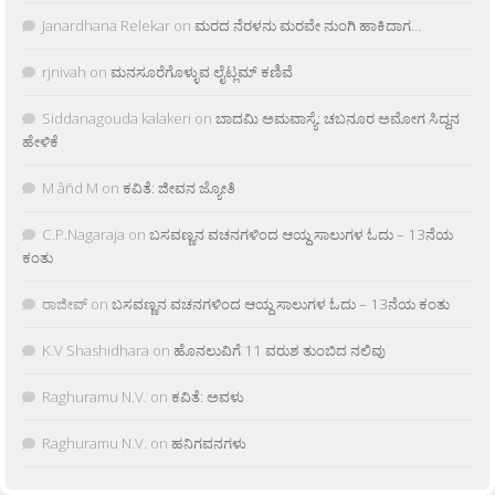
Janardhana Relekar
on
ಮರದ ನೆರಳನು ಮರವೇ ನುಂಗಿ ಹಾಕಿದಾಗ…
rjnivah
on
ಮನಸೂರೆಗೊಳ್ಳುವ ಲೈಟ್ಲಮ್ ಕಣಿವೆ
Siddanagouda kalakeri
on
ಬಾದಮಿ ಅಮವಾಸ್ಯೆ: ಚಬನೂರ ಅಮೋಗ ಸಿದ್ದನ
ಹೇಳಿಕೆ
M âñd M
on
ಕವಿತೆ: ಜೀವನ ಜ್ಯೋತಿ
C.P.Nagaraja
on
ಬಸವಣ್ಣನ ವಚನಗಳಿಂದ ಆಯ್ದ ಸಾಲುಗಳ ಓದು – 13ನೆಯ
ಕಂತು
ರಾಜೀವ್
on
ಬಸವಣ್ಣನ ವಚನಗಳಿಂದ ಆಯ್ದ ಸಾಲುಗಳ ಓದು – 13ನೆಯ ಕಂತು
K.V Shashidhara
on
ಹೊನಲುವಿಗೆ 11 ವರುಶ ತುಂಬಿದ ನಲಿವು
Raghuramu N.V.
on
ಕವಿತೆ: ಅವಳು
Raghuramu N.V.
on
ಹನಿಗವನಗಳು