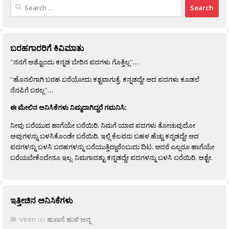
Search
for:
ಬರಹಗಾರರಿಗೆ ಕಿವಿಮಾತು
“ನನಗೆ ಅಶ್ಟೊಂದು ಕನ್ನಡ ಬೇರಿನ ಪದಗಳು ಗೊತ್ತಿಲ್ಲ”…
“ಹೊನಲಿಗಾಗಿ ಬರಹ ಬರೆಯೋದು ಕಶ್ಟವಾಗುತ್ತೆ. ಕನ್ನಡದ್ದೇ ಆದ ಪದಗಳು ಕೂಡಲೆ
ನೆನಪಿಗೆ ಬರಲ್ಲ”…
ಈ ಮೇಲಿನ ಅನಿಸಿಕೆಗಳು ನಿಮ್ಮದಾಗಿದ್ದರೆ ಗಮನಿಸಿ:
ನೀವು ಬರೆಯುವ ಹಾಗೆಯೇ ಬರೆಯಿರಿ. ನಿಮಗೆ ಯಾವ ಪದಗಳು ತೋಚುವುದೋ
ಅವುಗಳನ್ನು ಬಳಸಿಕೊಂಡೇ ಬರೆಯಿರಿ. ಇಲ್ಲಿ ಕೆಲವರು ಬಹಳ ಹೆಚ್ಚು ಕನ್ನಡದ್ದೇ ಆದ
ಪದಗಳನ್ನು ಬಳಸಿ ಬರಹಗಳನ್ನು ಬರೆಯುತ್ತಿದ್ದಾರೆಂಬುದು ದಿಟ. ಆದರೆ ಎಲ್ಲರೂ ಹಾಗೆಯೇ
ಬರೆಯಬೇಕೆಂದೇನೂ ಇಲ್ಲ. ನಿಮಗಾದಶ್ಟು ಕನ್ನಡದ್ದೇ ಪದಗಳನ್ನು ಬಳಸಿ ಬರೆಯಿರಿ, ಅಶ್ಟೇ.
ಇತ್ತೀಚಿನ ಅನಿಸಿಕೆಗಳು
Viren
on
ಹುಣಸೆ ಹುಳಿ ಅನ್ನ