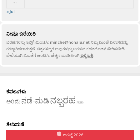
31
« Jul
ನೀವೂ ಬರೆಯಿರಿ
ಬರಹಗಳನ್ನು ಇಲ್ಲಿಗೆ ಮಿಂಚಿಸಿ:
minche@honalu.net
ನಿಮ್ಮ ಮಿಂಚೆ ವಿಳಾಸವನ್ನು
ಗುಟ್ಟಾಗಿಡಲಾಗುತ್ತದೆ. ಚಿತ್ರಗಳಿದ್ದರೆ ಅವುಗಳನ್ನು ಬರಹದ ಕಡತದೊಡನೆ ಸೇರಿಸಬೇಡಿ,
ಬೇರೆಯಾಗಿ ಮಿಂಚೆಗೆ ಅಂಟಿಸಿ. ಹೆಚ್ಚಿನ ಮಾಹಿತಿಗಾಗಿ
ಇಲ್ಲಿ ಒತ್ತಿ
.
ಕವಲುಗಳು
ನಲ್ಬರಹ
ನಡೆ-ನುಡಿ
ಅರಿಮೆ
ನಾಡು
ತೇದಿಮಣೆ
ಆಗಸ್ಟ್ 2026