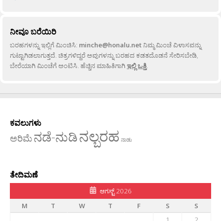
ನೀವೂ ಬರೆಯಿರಿ
ಬರಹಗಳನ್ನು ಇಲ್ಲಿಗೆ ಮಿಂಚಿಸಿ:
minche@honalu.net
ನಿಮ್ಮ ಮಿಂಚೆ ವಿಳಾಸವನ್ನು
ಗುಟ್ಟಾಗಿಡಲಾಗುತ್ತದೆ. ಚಿತ್ರಗಳಿದ್ದರೆ ಅವುಗಳನ್ನು ಬರಹದ ಕಡತದೊಡನೆ ಸೇರಿಸಬೇಡಿ,
ಬೇರೆಯಾಗಿ ಮಿಂಚೆಗೆ ಅಂಟಿಸಿ. ಹೆಚ್ಚಿನ ಮಾಹಿತಿಗಾಗಿ
ಇಲ್ಲಿ ಒತ್ತಿ
.
ಕವಲುಗಳು
ನಲ್ಬರಹ
ನಡೆ-ನುಡಿ
ಅರಿಮೆ
ನಾಡು
ತೇದಿಮಣೆ
ಆಗಸ್ಟ್ 2026
M
T
W
T
F
S
S
1
2