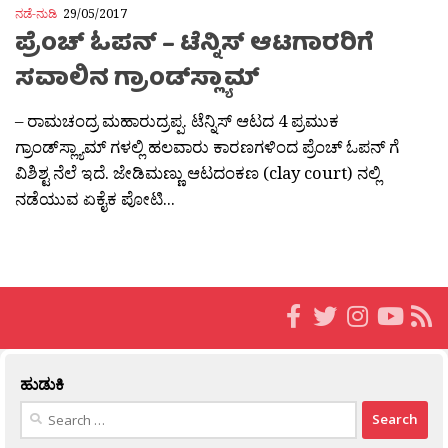
ನಡೆ-ನುಡಿ
29/05/2017
ಪ್ರೆಂಚ್ ಓಪನ್ – ಟೆನ್ನಿಸ್ ಆಟಗಾರರಿಗೆ
ಸವಾಲಿನ ಗ್ರಾಂಡ್‌ಸ್ಲ್ಯಾಮ್
– ರಾಮಚಂದ್ರ ಮಹಾರುದ್ರಪ್ಪ. ಟೆನ್ನಿಸ್ ಆಟದ 4 ಪ್ರಮುಕ
ಗ್ರಾಂಡ್‌ಸ್ಲ್ಯಾಮ್ ಗಳಲ್ಲಿ ಹಲವಾರು ಕಾರಣಗಳಿಂದ ಪ್ರೆಂಚ್ ಓಪನ್ ಗೆ
ವಿಶಿಶ್ಟ ನೆಲೆ ಇದೆ. ಜೇಡಿಮಣ್ಣು ಆಟದಂಕಣ (clay court) ನಲ್ಲಿ
ನಡೆಯುವ ಏಕೈಕ ಪೋಟಿ...
ಹುಡುಕಿ
Search
for: