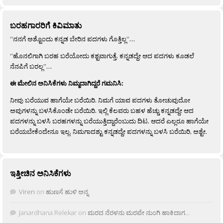
ಬರಹಗಾರರಿಗೆ ಕಿವಿಮಾತು
“ನನಗೆ ಅಶ್ಟೊಂದು ಕನ್ನಡ ಬೇರಿನ ಪದಗಳು ಗೊತ್ತಿಲ್ಲ”…
“ಹೊನಲಿಗಾಗಿ ಬರಹ ಬರೆಯೋದು ಕಶ್ಟವಾಗುತ್ತೆ. ಕನ್ನಡದ್ದೇ ಆದ ಪದಗಳು ಕೂಡಲೆ
ನೆನಪಿಗೆ ಬರಲ್ಲ”…
ಈ ಮೇಲಿನ ಅನಿಸಿಕೆಗಳು ನಿಮ್ಮದಾಗಿದ್ದರೆ ಗಮನಿಸಿ:
ನೀವು ಬರೆಯುವ ಹಾಗೆಯೇ ಬರೆಯಿರಿ. ನಿಮಗೆ ಯಾವ ಪದಗಳು ತೋಚುವುದೋ
ಅವುಗಳನ್ನು ಬಳಸಿಕೊಂಡೇ ಬರೆಯಿರಿ. ಇಲ್ಲಿ ಕೆಲವರು ಬಹಳ ಹೆಚ್ಚು ಕನ್ನಡದ್ದೇ ಆದ
ಪದಗಳನ್ನು ಬಳಸಿ ಬರಹಗಳನ್ನು ಬರೆಯುತ್ತಿದ್ದಾರೆಂಬುದು ದಿಟ. ಆದರೆ ಎಲ್ಲರೂ ಹಾಗೆಯೇ
ಬರೆಯಬೇಕೆಂದೇನೂ ಇಲ್ಲ. ನಿಮಗಾದಶ್ಟು ಕನ್ನಡದ್ದೇ ಪದಗಳನ್ನು ಬಳಸಿ ಬರೆಯಿರಿ, ಅಶ್ಟೇ.
ಇತ್ತೀಚಿನ ಅನಿಸಿಕೆಗಳು
Viren
on
ಹುಣಸೆ ಹುಳಿ ಅನ್ನ
Janardhana Relekar
on
ಮರದ ನೆರಳನು ಮರವೇ ನುಂಗಿ ಹಾಕಿದಾಗ…