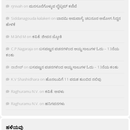
rjnivah
on
ಮನಸೂರೆಗೊಳ್ಳುವ ಲೈಟ್ಲಮ್ ಕಣಿವೆ
Siddanagouda kalakeri
on
ಬಾದಮಿ ಅಮವಾಸ್ಯೆ: ಚಬನೂರ ಅಮೋಗ ಸಿದ್ದನ
ಹೇಳಿಕೆ
M âñd M
on
ಕವಿತೆ: ಜೀವನ ಜ್ಯೋತಿ
C.P.Nagaraja
on
ಬಸವಣ್ಣನ ವಚನಗಳಿಂದ ಆಯ್ದ ಸಾಲುಗಳ ಓದು – 13ನೆಯ
ಕಂತು
ರಾಜೀವ್
on
ಬಸವಣ್ಣನ ವಚನಗಳಿಂದ ಆಯ್ದ ಸಾಲುಗಳ ಓದು – 13ನೆಯ ಕಂತು
K.V Shashidhara
on
ಹೊನಲುವಿಗೆ 11 ವರುಶ ತುಂಬಿದ ನಲಿವು
Raghuramu N.V.
on
ಕವಿತೆ: ಅವಳು
Raghuramu N.V.
on
ಹನಿಗವನಗಳು
ಹಳೆಯವು