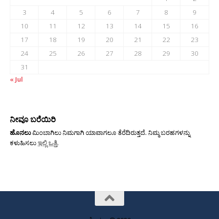
3
4
5
6
7
8
9
10
11
12
13
14
15
16
17
18
19
20
21
22
23
24
25
26
27
28
29
30
31
« Jul
ನೀವೂ ಬರೆಯಿರಿ
ಹೊನಲು
ಮಿಂಬಾಗಿಲು ನಿಮಗಾಗಿ ಯಾವಾಗಲೂ ತೆರೆದಿರುತ್ತದೆ. ನಿಮ್ಮ ಬರಹಗಳನ್ನು
ಕಳುಹಿಸಲು
ಇಲ್ಲಿ ಒತ್ತಿ
.