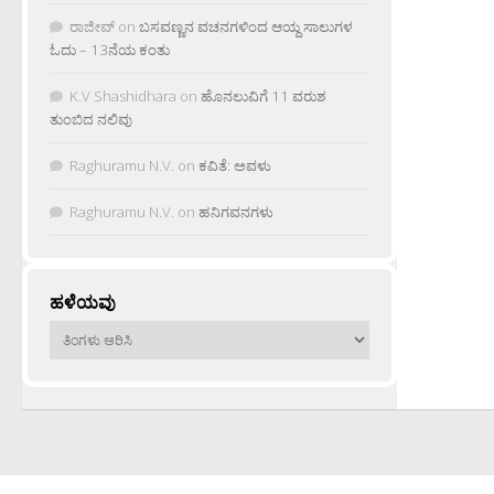
ರಾಜೀವ್
on
ಬಸವಣ್ಣನ ವಚನಗಳಿಂದ ಆಯ್ದ ಸಾಲುಗಳ
ಓದು – 13ನೆಯ ಕಂತು
K.V Shashidhara
on
ಹೊನಲುವಿಗೆ 11 ವರುಶ
ತುಂಬಿದ ನಲಿವು
Raghuramu N.V.
on
ಕವಿತೆ: ಅವಳು
Raghuramu N.V.
on
ಹನಿಗವನಗಳು
ಹಳೆಯವು
ಹಳೆಯವು