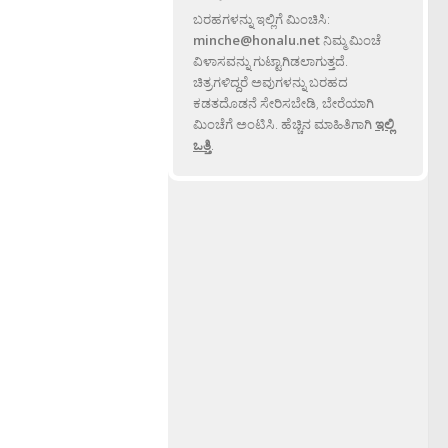
ಬರಹಗಳನ್ನು ಇಲ್ಲಿಗೆ ಮಿಂಚಿಸಿ:
minche@honalu.net
ನಿಮ್ಮ ಮಿಂಚೆ
ವಿಳಾಸವನ್ನು ಗುಟ್ಟಾಗಿಡಲಾಗುತ್ತದೆ.
ಚಿತ್ರಗಳಿದ್ದರೆ ಅವುಗಳನ್ನು ಬರಹದ
ಕಡತದೊಡನೆ ಸೇರಿಸಬೇಡಿ, ಬೇರೆಯಾಗಿ
ಮಿಂಚೆಗೆ ಅಂಟಿಸಿ. ಹೆಚ್ಚಿನ ಮಾಹಿತಿಗಾಗಿ
ಇಲ್ಲಿ
ಒತ್ತಿ
.