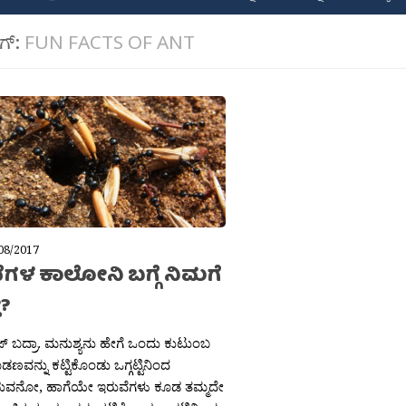
ಾಗ್:
FUN FACTS OF ANT
08/2017
ೆಗಳ ಕಾಲೋನಿ ಬಗ್ಗೆ ನಿಮಗೆ
ೇ?
್ ಬದ್ರಾ. ಮನುಶ್ಯನು ಹೇಗೆ ಒಂದು ಕುಟುಂಬ
ಣವನ್ನು ಕಟ್ಟಿಕೊಂಡು ಒಗ್ಗಟ್ಟಿನಿಂದ
ತಿರುವನೋ, ಹಾಗೆಯೇ ಇರುವೆಗಳು ಕೂಡ ತಮ್ಮದೇ