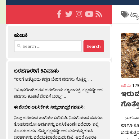
ಟ್ಯ
ಹುಡುಕಿ
Search
for:
ಬರಹಗಾರರಿಗೆ ಕಿವಿಮಾತು
“ನನಗೆ ಅಶ್ಟೊಂದು ಕನ್ನಡ ಬೇರಿನ ಪದಗಳು ಗೊತ್ತಿಲ್ಲ”…
ಅರಿಮೆ
17/
“ಹೊನಲಿಗಾಗಿ ಬರಹ ಬರೆಯೋದು ಕಶ್ಟವಾಗುತ್ತೆ. ಕನ್ನಡದ್ದೇ ಆದ
ಇರುವ
ಪದಗಳು ಕೂಡಲೆ ನೆನಪಿಗೆ ಬರಲ್ಲ”…
ಗೊತ್ತ
ಈ ಮೇಲಿನ ಅನಿಸಿಕೆಗಳು ನಿಮ್ಮದಾಗಿದ್ದರೆ ಗಮನಿಸಿ:
– ನಾಗರಾಜ
ನೀವು ಬರೆಯುವ ಹಾಗೆಯೇ ಬರೆಯಿರಿ. ನಿಮಗೆ ಯಾವ ಪದಗಳು
ತೋಚುವುದೋ ಅವುಗಳನ್ನು ಬಳಸಿಕೊಂಡೇ ಬರೆಯಿರಿ. ಇಲ್ಲಿ
ಹಾಗೂ ಕೂಡ
ಕೆಲವರು ಬಹಳ ಹೆಚ್ಚು ಕನ್ನಡದ್ದೇ ಆದ ಪದಗಳನ್ನು ಬಳಸಿ
ಬದುಕುತ್
ಬರಹಗಳನ್ನು ಬರೆಯುತ್ತಿದ್ದಾರೆಂಬುದು ದಿಟ. ಆದರೆ ಎಲ್ಲರೂ