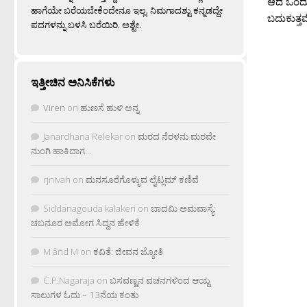
ಆದ ಒಂದು ಚ
ಹಾಗೆಯೇ ಬರೆಯಬೇಕೆಂದೇನೂ ಇಲ್ಲ. ನಿಮಗಾದಶ್ಟು ಕನ್ನಡದ್ದೇ
ಬದುಕುತ್ತವ
ಪದಗಳನ್ನು ಬಳಸಿ ಬರೆಯಿರಿ, ಅಶ್ಟೇ.
ಇತ್ತೀಚಿನ ಅನಿಸಿಕೆಗಳು
Viren
on
ಹುಣಸೆ ಹುಳಿ ಅನ್ನ
Janardhana Relekar
on
ಮರದ ನೆರಳನು ಮರವೇ
ನುಂಗಿ ಹಾಕಿದಾಗ…
rjnivah
on
ಮನಸೂರೆಗೊಳ್ಳುವ ಲೈಟ್ಲಮ್ ಕಣಿವೆ
Siddanagouda kalakeri
on
ಬಾದಮಿ ಅಮವಾಸ್ಯೆ:
ಚಬನೂರ ಅಮೋಗ ಸಿದ್ದನ ಹೇಳಿಕೆ
M âñd M
on
ಕವಿತೆ: ಜೀವನ ಜ್ಯೋತಿ
C.P.Nagaraja
on
ಬಸವಣ್ಣನ ವಚನಗಳಿಂದ ಆಯ್ದ
ಸಾಲುಗಳ ಓದು – 13ನೆಯ ಕಂತು