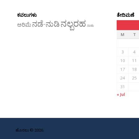
ಕವಲುಗಳು
ತೇದಿಮಣೆ
ನಲ್ಬರಹ
ನಡೆ-ನುಡಿ
ಅರಿಮೆ
ನಾಡು
M
T
3
4
10
11
17
18
24
25
31
« Jul
ಹೊನಲು © 2026.