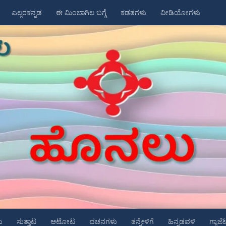
ಎಲ್ಲರಕನ್ನಡ
ಈ ಮಿಂಬಾಗಿಲ ಬಗ್ಗೆ
ಕಡತಗಳು
ವೀಡಿಯೋಗಳು
ು
ಸುತ್ತಾಟ
ಆಟೋಟ
ವಚನಗಳು
ತನ್ನೇಳಿಗೆ
ಹಿನ್ನಡವಳಿ
ಗ್ಯಾಜೆ