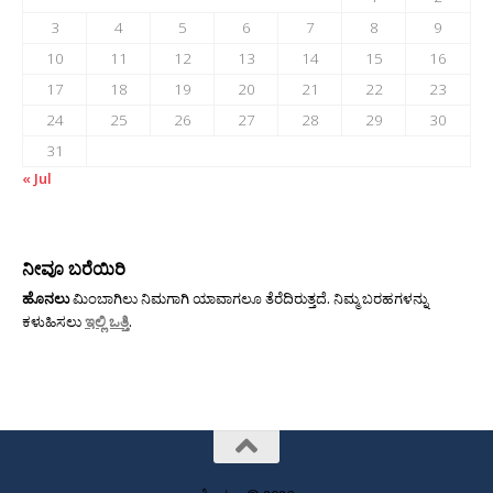
3
4
5
6
7
8
9
10
11
12
13
14
15
16
17
18
19
20
21
22
23
24
25
26
27
28
29
30
31
« Jul
ನೀವೂ ಬರೆಯಿರಿ
ಹೊನಲು
ಮಿಂಬಾಗಿಲು ನಿಮಗಾಗಿ ಯಾವಾಗಲೂ ತೆರೆದಿರುತ್ತದೆ. ನಿಮ್ಮ ಬರಹಗಳನ್ನು
ಕಳುಹಿಸಲು
ಇಲ್ಲಿ ಒತ್ತಿ
.