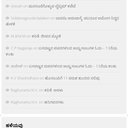
rjnivah
on
ಮನಸೂರೆಗೊಳ್ಳುವ ಲೈಟ್ಲಮ್ ಕಣಿವೆ
Siddanagouda kalakeri
on
ಬಾದಮಿ ಅಮವಾಸ್ಯೆ: ಚಬನೂರ ಅಮೋಗ ಸಿದ್ದನ
ಹೇಳಿಕೆ
M âñd M
on
ಕವಿತೆ: ಜೀವನ ಜ್ಯೋತಿ
C.P.Nagaraja
on
ಬಸವಣ್ಣನ ವಚನಗಳಿಂದ ಆಯ್ದ ಸಾಲುಗಳ ಓದು – 13ನೆಯ
ಕಂತು
ರಾಜೀವ್
on
ಬಸವಣ್ಣನ ವಚನಗಳಿಂದ ಆಯ್ದ ಸಾಲುಗಳ ಓದು – 13ನೆಯ ಕಂತು
K.V Shashidhara
on
ಹೊನಲುವಿಗೆ 11 ವರುಶ ತುಂಬಿದ ನಲಿವು
Raghuramu N.V.
on
ಕವಿತೆ: ಅವಳು
Raghuramu N.V.
on
ಹನಿಗವನಗಳು
ಹಳೆಯವು