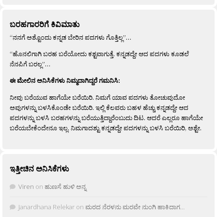
ಬರಹಗಾರರಿಗೆ ಕಿವಿಮಾತು
“ನನಗೆ ಅಶ್ಟೊಂದು ಕನ್ನಡ ಬೇರಿನ ಪದಗಳು ಗೊತ್ತಿಲ್ಲ”…
“ಹೊನಲಿಗಾಗಿ ಬರಹ ಬರೆಯೋದು ಕಶ್ಟವಾಗುತ್ತೆ. ಕನ್ನಡದ್ದೇ ಆದ ಪದಗಳು ಕೂಡಲೆ
ನೆನಪಿಗೆ ಬರಲ್ಲ”…
ಈ ಮೇಲಿನ ಅನಿಸಿಕೆಗಳು ನಿಮ್ಮದಾಗಿದ್ದರೆ ಗಮನಿಸಿ:
ನೀವು ಬರೆಯುವ ಹಾಗೆಯೇ ಬರೆಯಿರಿ. ನಿಮಗೆ ಯಾವ ಪದಗಳು ತೋಚುವುದೋ
ಅವುಗಳನ್ನು ಬಳಸಿಕೊಂಡೇ ಬರೆಯಿರಿ. ಇಲ್ಲಿ ಕೆಲವರು ಬಹಳ ಹೆಚ್ಚು ಕನ್ನಡದ್ದೇ ಆದ
ಪದಗಳನ್ನು ಬಳಸಿ ಬರಹಗಳನ್ನು ಬರೆಯುತ್ತಿದ್ದಾರೆಂಬುದು ದಿಟ. ಆದರೆ ಎಲ್ಲರೂ ಹಾಗೆಯೇ
ಬರೆಯಬೇಕೆಂದೇನೂ ಇಲ್ಲ. ನಿಮಗಾದಶ್ಟು ಕನ್ನಡದ್ದೇ ಪದಗಳನ್ನು ಬಳಸಿ ಬರೆಯಿರಿ, ಅಶ್ಟೇ.
ಇತ್ತೀಚಿನ ಅನಿಸಿಕೆಗಳು
Viren
on
ಹುಣಸೆ ಹುಳಿ ಅನ್ನ
Janardhana Relekar
on
ಮರದ ನೆರಳನು ಮರವೇ ನುಂಗಿ ಹಾಕಿದಾಗ…