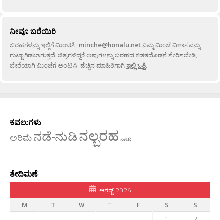
ನೀವೂ ಬರೆಯಿರಿ
ಬರಹಗಳನ್ನು ಇಲ್ಲಿಗೆ ಮಿಂಚಿಸಿ:
minche@honalu.net
ನಿಮ್ಮ ಮಿಂಚೆ ವಿಳಾಸವನ್ನು
ಗುಟ್ಟಾಗಿಡಲಾಗುತ್ತದೆ. ಚಿತ್ರಗಳಿದ್ದರೆ ಅವುಗಳನ್ನು ಬರಹದ ಕಡತದೊಡನೆ ಸೇರಿಸಬೇಡಿ,
ಬೇರೆಯಾಗಿ ಮಿಂಚೆಗೆ ಅಂಟಿಸಿ. ಹೆಚ್ಚಿನ ಮಾಹಿತಿಗಾಗಿ
ಇಲ್ಲಿ ಒತ್ತಿ
.
ಕವಲುಗಳು
ನಲ್ಬರಹ
ನಡೆ-ನುಡಿ
ಅರಿಮೆ
ನಾಡು
ತೇದಿಮಣೆ
ಆಗಸ್ಟ್ 2026
M
T
W
T
F
S
S
1
2