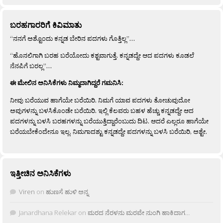
ಬರಹಗಾರರಿಗೆ ಕಿವಿಮಾತು
“ನನಗೆ ಅಶ್ಟೊಂದು ಕನ್ನಡ ಬೇರಿನ ಪದಗಳು ಗೊತ್ತಿಲ್ಲ”…
“ಹೊನಲಿಗಾಗಿ ಬರಹ ಬರೆಯೋದು ಕಶ್ಟವಾಗುತ್ತೆ. ಕನ್ನಡದ್ದೇ ಆದ ಪದಗಳು ಕೂಡಲೆ
ನೆನಪಿಗೆ ಬರಲ್ಲ”…
ಈ ಮೇಲಿನ ಅನಿಸಿಕೆಗಳು ನಿಮ್ಮದಾಗಿದ್ದರೆ ಗಮನಿಸಿ:
ನೀವು ಬರೆಯುವ ಹಾಗೆಯೇ ಬರೆಯಿರಿ. ನಿಮಗೆ ಯಾವ ಪದಗಳು ತೋಚುವುದೋ
ಅವುಗಳನ್ನು ಬಳಸಿಕೊಂಡೇ ಬರೆಯಿರಿ. ಇಲ್ಲಿ ಕೆಲವರು ಬಹಳ ಹೆಚ್ಚು ಕನ್ನಡದ್ದೇ ಆದ
ಪದಗಳನ್ನು ಬಳಸಿ ಬರಹಗಳನ್ನು ಬರೆಯುತ್ತಿದ್ದಾರೆಂಬುದು ದಿಟ. ಆದರೆ ಎಲ್ಲರೂ ಹಾಗೆಯೇ
ಬರೆಯಬೇಕೆಂದೇನೂ ಇಲ್ಲ. ನಿಮಗಾದಶ್ಟು ಕನ್ನಡದ್ದೇ ಪದಗಳನ್ನು ಬಳಸಿ ಬರೆಯಿರಿ, ಅಶ್ಟೇ.
ಇತ್ತೀಚಿನ ಅನಿಸಿಕೆಗಳು
Viren
on
ಹುಣಸೆ ಹುಳಿ ಅನ್ನ
Janardhana Relekar
on
ಮರದ ನೆರಳನು ಮರವೇ ನುಂಗಿ ಹಾಕಿದಾಗ…