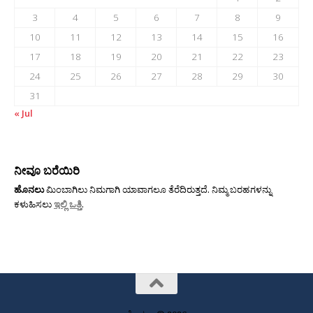
3
4
5
6
7
8
9
10
11
12
13
14
15
16
17
18
19
20
21
22
23
24
25
26
27
28
29
30
31
« Jul
ನೀವೂ ಬರೆಯಿರಿ
ಹೊನಲು
ಮಿಂಬಾಗಿಲು ನಿಮಗಾಗಿ ಯಾವಾಗಲೂ ತೆರೆದಿರುತ್ತದೆ. ನಿಮ್ಮ ಬರಹಗಳನ್ನು
ಕಳುಹಿಸಲು
ಇಲ್ಲಿ ಒತ್ತಿ
.