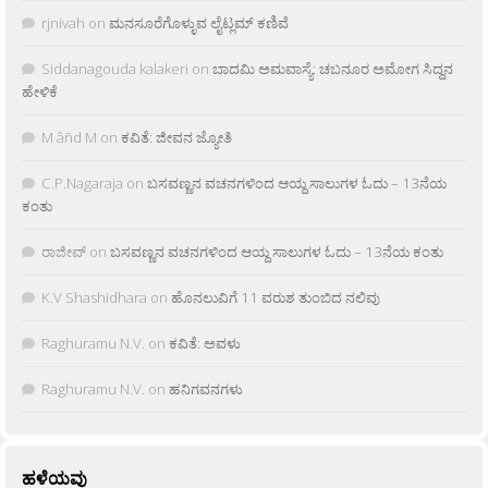
rjnivah
on
ಮನಸೂರೆಗೊಳ್ಳುವ ಲೈಟ್ಲಮ್ ಕಣಿವೆ
Siddanagouda kalakeri
on
ಬಾದಮಿ ಅಮವಾಸ್ಯೆ: ಚಬನೂರ ಅಮೋಗ ಸಿದ್ದನ
ಹೇಳಿಕೆ
M âñd M
on
ಕವಿತೆ: ಜೀವನ ಜ್ಯೋತಿ
C.P.Nagaraja
on
ಬಸವಣ್ಣನ ವಚನಗಳಿಂದ ಆಯ್ದ ಸಾಲುಗಳ ಓದು – 13ನೆಯ
ಕಂತು
ರಾಜೀವ್
on
ಬಸವಣ್ಣನ ವಚನಗಳಿಂದ ಆಯ್ದ ಸಾಲುಗಳ ಓದು – 13ನೆಯ ಕಂತು
K.V Shashidhara
on
ಹೊನಲುವಿಗೆ 11 ವರುಶ ತುಂಬಿದ ನಲಿವು
Raghuramu N.V.
on
ಕವಿತೆ: ಅವಳು
Raghuramu N.V.
on
ಹನಿಗವನಗಳು
ಹಳೆಯವು