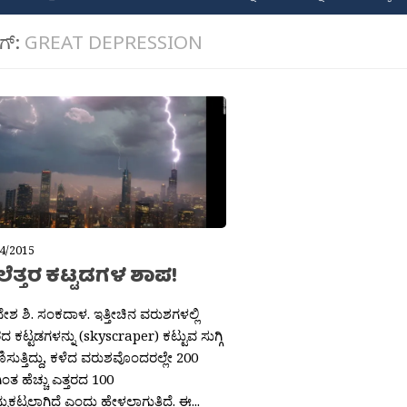
ಾಗ್:
GREAT DEPRESSION
4/2015
ೆತ್ತರ ಕಟ್ಟಡಗಳ ಶಾಪ!
ೇಶ ಶಿ. ಸಂಕದಾಳ. ಇತ್ತೀಚಿನ ವರುಶಗಳಲ್ಲಿ
ರದ ಕಟ್ಟಡಗಳನ್ನು (skyscraper) ಕಟ್ಟುವ ಸುಗ್ಗಿ
ಾಣಿಸುತ್ತಿದ್ದು, ಕಳೆದ ವರುಶವೊಂದರಲ್ಲೇ 200
ಂತ ಹೆಚ್ಚು ಎತ್ತರದ 100
ನುಕಟ್ಟಲಾಗಿದೆ ಎಂದು ಹೇಳಲಾಗುತ್ತಿದೆ. ಈ...