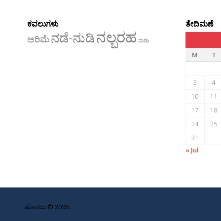
ಕವಲುಗಳು
ತೇದಿಮಣೆ
ನಲ್ಬರಹ
ನಡೆ-ನುಡಿ
ಅರಿಮೆ
ನಾಡು
M
T
3
4
10
11
17
18
24
25
31
« Jul
ಹೊನಲು © 2026.