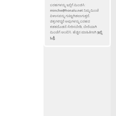
ಬರಹಗಳನ್ನು ಇಲ್ಲಿಗೆ ಮಿಂಚಿಸಿ:
minche@honalu.net
ನಿಮ್ಮ ಮಿಂಚೆ
ವಿಳಾಸವನ್ನು ಗುಟ್ಟಾಗಿಡಲಾಗುತ್ತದೆ.
ಚಿತ್ರಗಳಿದ್ದರೆ ಅವುಗಳನ್ನು ಬರಹದ
ಕಡತದೊಡನೆ ಸೇರಿಸಬೇಡಿ, ಬೇರೆಯಾಗಿ
ಮಿಂಚೆಗೆ ಅಂಟಿಸಿ. ಹೆಚ್ಚಿನ ಮಾಹಿತಿಗಾಗಿ
ಇಲ್ಲಿ
ಒತ್ತಿ
.