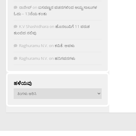
ರಾಜೀವ್
on
ಬಸವಣ್ಣನ ವಚನಗಳಿಂದ ಆಯ್ದ ಸಾಲುಗಳ
ಓದು – 13ನೆಯ ಕಂತು
K.V Shashidhara
on
ಹೊನಲುವಿಗೆ 11 ವರುಶ
ತುಂಬಿದ ನಲಿವು
Raghuramu N.V.
on
ಕವಿತೆ: ಅವಳು
Raghuramu N.V.
on
ಹನಿಗವನಗಳು
ಹಳೆಯವು
ಹಳೆಯವು