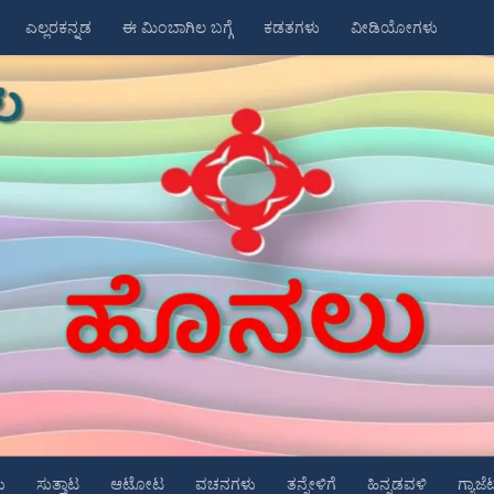
ಎಲ್ಲರಕನ್ನಡ
ಈ ಮಿಂಬಾಗಿಲ ಬಗ್ಗೆ
ಕಡತಗಳು
ವೀಡಿಯೋಗಳು
ು
ಸುತ್ತಾಟ
ಆಟೋಟ
ವಚನಗಳು
ತನ್ನೇಳಿಗೆ
ಹಿನ್ನಡವಳಿ
ಗ್ಯಾಜೆ