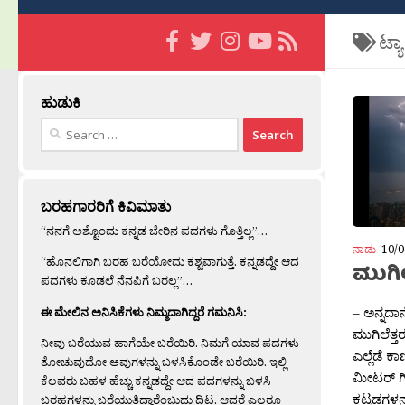
ಟ್ಯ
ಹುಡುಕಿ
Search
for:
ಬರಹಗಾರರಿಗೆ ಕಿವಿಮಾತು
“ನನಗೆ ಅಶ್ಟೊಂದು ಕನ್ನಡ ಬೇರಿನ ಪದಗಳು ಗೊತ್ತಿಲ್ಲ”…
ನಾಡು
10/0
“ಹೊನಲಿಗಾಗಿ ಬರಹ ಬರೆಯೋದು ಕಶ್ಟವಾಗುತ್ತೆ. ಕನ್ನಡದ್ದೇ ಆದ
ಮುಗಿಲ
ಪದಗಳು ಕೂಡಲೆ ನೆನಪಿಗೆ ಬರಲ್ಲ”…
– ಅನ್ನದಾನ
ಈ ಮೇಲಿನ ಅನಿಸಿಕೆಗಳು ನಿಮ್ಮದಾಗಿದ್ದರೆ ಗಮನಿಸಿ:
ಮುಗಿಲೆತ್ತ
ನೀವು ಬರೆಯುವ ಹಾಗೆಯೇ ಬರೆಯಿರಿ. ನಿಮಗೆ ಯಾವ ಪದಗಳು
ಎಲ್ಲೆಡೆ ಕ
ತೋಚುವುದೋ ಅವುಗಳನ್ನು ಬಳಸಿಕೊಂಡೇ ಬರೆಯಿರಿ. ಇಲ್ಲಿ
ಮೀಟರ್ ಗಿ
ಕೆಲವರು ಬಹಳ ಹೆಚ್ಚು ಕನ್ನಡದ್ದೇ ಆದ ಪದಗಳನ್ನು ಬಳಸಿ
ಕಟ್ಟಡಗಳನ್
ಬರಹಗಳನ್ನು ಬರೆಯುತ್ತಿದ್ದಾರೆಂಬುದು ದಿಟ. ಆದರೆ ಎಲ್ಲರೂ