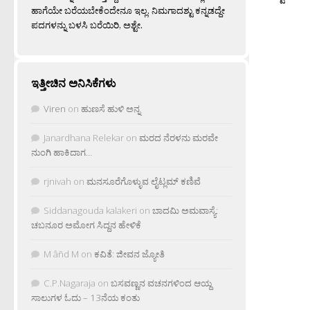
ಹಾಗೆಯೇ ಬರೆಯಬೇಕೆಂದೇನೂ ಇಲ್ಲ. ನಿಮಗಾದಶ್ಟು ಕನ್ನಡದ್ದೇ
ಪದಗಳನ್ನು ಬಳಸಿ ಬರೆಯಿರಿ, ಅಶ್ಟೇ.
ಇತ್ತೀಚಿನ ಅನಿಸಿಕೆಗಳು
Viren
on
ಹುಣಸೆ ಹುಳಿ ಅನ್ನ
Janardhana Relekar
on
ಮರದ ನೆರಳನು ಮರವೇ
ನುಂಗಿ ಹಾಕಿದಾಗ…
rjnivah
on
ಮನಸೂರೆಗೊಳ್ಳುವ ಲೈಟ್ಲಮ್ ಕಣಿವೆ
Siddanagouda kalakeri
on
ಬಾದಮಿ ಅಮವಾಸ್ಯೆ:
ಚಬನೂರ ಅಮೋಗ ಸಿದ್ದನ ಹೇಳಿಕೆ
M âñd M
on
ಕವಿತೆ: ಜೀವನ ಜ್ಯೋತಿ
C.P.Nagaraja
on
ಬಸವಣ್ಣನ ವಚನಗಳಿಂದ ಆಯ್ದ
ಸಾಲುಗಳ ಓದು – 13ನೆಯ ಕಂತು