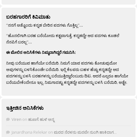
ಬರಹಗಾರರಿಗೆ ಕಿವಿಮಾತು
“ನನಗೆ ಅಶ್ಟೊಂದು ಕನ್ನಡ ಬೇರಿನ ಪದಗಳು ಗೊತ್ತಿಲ್ಲ”…
“ಹೊನಲಿಗಾಗಿ ಬರಹ ಬರೆಯೋದು ಕಶ್ಟವಾಗುತ್ತೆ. ಕನ್ನಡದ್ದೇ ಆದ ಪದಗಳು ಕೂಡಲೆ
ನೆನಪಿಗೆ ಬರಲ್ಲ”…
ಈ ಮೇಲಿನ ಅನಿಸಿಕೆಗಳು ನಿಮ್ಮದಾಗಿದ್ದರೆ ಗಮನಿಸಿ:
ನೀವು ಬರೆಯುವ ಹಾಗೆಯೇ ಬರೆಯಿರಿ. ನಿಮಗೆ ಯಾವ ಪದಗಳು ತೋಚುವುದೋ
ಅವುಗಳನ್ನು ಬಳಸಿಕೊಂಡೇ ಬರೆಯಿರಿ. ಇಲ್ಲಿ ಕೆಲವರು ಬಹಳ ಹೆಚ್ಚು ಕನ್ನಡದ್ದೇ ಆದ
ಪದಗಳನ್ನು ಬಳಸಿ ಬರಹಗಳನ್ನು ಬರೆಯುತ್ತಿದ್ದಾರೆಂಬುದು ದಿಟ. ಆದರೆ ಎಲ್ಲರೂ ಹಾಗೆಯೇ
ಬರೆಯಬೇಕೆಂದೇನೂ ಇಲ್ಲ. ನಿಮಗಾದಶ್ಟು ಕನ್ನಡದ್ದೇ ಪದಗಳನ್ನು ಬಳಸಿ ಬರೆಯಿರಿ, ಅಶ್ಟೇ.
ಇತ್ತೀಚಿನ ಅನಿಸಿಕೆಗಳು
Viren
on
ಹುಣಸೆ ಹುಳಿ ಅನ್ನ
Janardhana Relekar
on
ಮರದ ನೆರಳನು ಮರವೇ ನುಂಗಿ ಹಾಕಿದಾಗ…