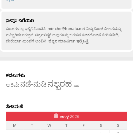
ನೀವೂ ಬರೆಯಿರಿ
ಬರಹಗಳನ್ನು ಇಲ್ಲಿಗೆ ಮಿಂಚಿಸಿ:
minche@honalu.net
ನಿಮ್ಮ ಮಿಂಚೆ ವಿಳಾಸವನ್ನು
ಗುಟ್ಟಾಗಿಡಲಾಗುತ್ತದೆ. ಚಿತ್ರಗಳಿದ್ದರೆ ಅವುಗಳನ್ನು ಬರಹದ ಕಡತದೊಡನೆ ಸೇರಿಸಬೇಡಿ,
ಬೇರೆಯಾಗಿ ಮಿಂಚೆಗೆ ಅಂಟಿಸಿ. ಹೆಚ್ಚಿನ ಮಾಹಿತಿಗಾಗಿ
ಇಲ್ಲಿ ಒತ್ತಿ
.
ಕವಲುಗಳು
ನಲ್ಬರಹ
ನಡೆ-ನುಡಿ
ಅರಿಮೆ
ನಾಡು
ತೇದಿಮಣೆ
ಆಗಸ್ಟ್ 2026
M
T
W
T
F
S
S