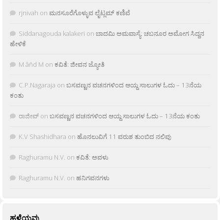
rjnivah
on
ಮನಸೂರೆಗೊಳ್ಳುವ ಲೈಟ್ಲಮ್ ಕಣಿವೆ
Siddanagouda kalakeri
on
ಬಾದಮಿ ಅಮವಾಸ್ಯೆ: ಚಬನೂರ ಅಮೋಗ ಸಿದ್ದನ
ಹೇಳಿಕೆ
M âñd M
on
ಕವಿತೆ: ಜೀವನ ಜ್ಯೋತಿ
C.P.Nagaraja
on
ಬಸವಣ್ಣನ ವಚನಗಳಿಂದ ಆಯ್ದ ಸಾಲುಗಳ ಓದು – 13ನೆಯ
ಕಂತು
ರಾಜೀವ್
on
ಬಸವಣ್ಣನ ವಚನಗಳಿಂದ ಆಯ್ದ ಸಾಲುಗಳ ಓದು – 13ನೆಯ ಕಂತು
K.V Shashidhara
on
ಹೊನಲುವಿಗೆ 11 ವರುಶ ತುಂಬಿದ ನಲಿವು
Raghuramu N.V.
on
ಕವಿತೆ: ಅವಳು
Raghuramu N.V.
on
ಹನಿಗವನಗಳು
ಹಳೆಯವು