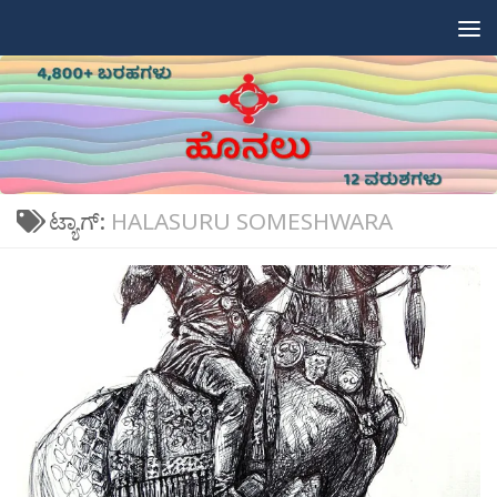
Skip to content
ಟ್ಯಾಗ್:
HALASURU SOMESHWARA