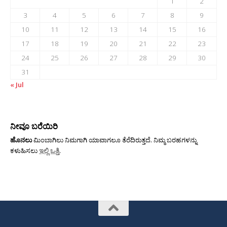
1
2
3
4
5
6
7
8
9
10
11
12
13
14
15
16
17
18
19
20
21
22
23
24
25
26
27
28
29
30
31
« Jul
ನೀವೂ ಬರೆಯಿರಿ
ಹೊನಲು
ಮಿಂಬಾಗಿಲು ನಿಮಗಾಗಿ ಯಾವಾಗಲೂ ತೆರೆದಿರುತ್ತದೆ. ನಿಮ್ಮ ಬರಹಗಳನ್ನು
ಕಳುಹಿಸಲು
ಇಲ್ಲಿ ಒತ್ತಿ
.