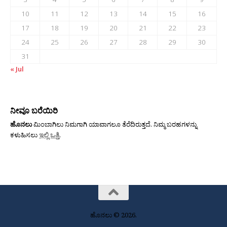
10
11
12
13
14
15
16
17
18
19
20
21
22
23
24
25
26
27
28
29
30
31
« Jul
ನೀವೂ ಬರೆಯಿರಿ
ಹೊನಲು
ಮಿಂಬಾಗಿಲು ನಿಮಗಾಗಿ ಯಾವಾಗಲೂ ತೆರೆದಿರುತ್ತದೆ. ನಿಮ್ಮ ಬರಹಗಳನ್ನು
ಕಳುಹಿಸಲು
ಇಲ್ಲಿ ಒತ್ತಿ
.
ಹೊನಲು © 2026.