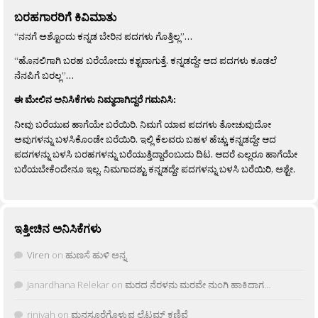
ಬರಹಗಾರರಿಗೆ ಕಿವಿಮಾತು
“ನನಗೆ ಅಶ್ಟೊಂದು ಕನ್ನಡ ಬೇರಿನ ಪದಗಳು ಗೊತ್ತಿಲ್ಲ”…
“ಹೊನಲಿಗಾಗಿ ಬರಹ ಬರೆಯೋದು ಕಶ್ಟವಾಗುತ್ತೆ. ಕನ್ನಡದ್ದೇ ಆದ ಪದಗಳು ಕೂಡಲೆ
ನೆನಪಿಗೆ ಬರಲ್ಲ”…
ಈ ಮೇಲಿನ ಅನಿಸಿಕೆಗಳು ನಿಮ್ಮದಾಗಿದ್ದರೆ ಗಮನಿಸಿ:
ನೀವು ಬರೆಯುವ ಹಾಗೆಯೇ ಬರೆಯಿರಿ. ನಿಮಗೆ ಯಾವ ಪದಗಳು ತೋಚುವುದೋ
ಅವುಗಳನ್ನು ಬಳಸಿಕೊಂಡೇ ಬರೆಯಿರಿ. ಇಲ್ಲಿ ಕೆಲವರು ಬಹಳ ಹೆಚ್ಚು ಕನ್ನಡದ್ದೇ ಆದ
ಪದಗಳನ್ನು ಬಳಸಿ ಬರಹಗಳನ್ನು ಬರೆಯುತ್ತಿದ್ದಾರೆಂಬುದು ದಿಟ. ಆದರೆ ಎಲ್ಲರೂ ಹಾಗೆಯೇ
ಬರೆಯಬೇಕೆಂದೇನೂ ಇಲ್ಲ. ನಿಮಗಾದಶ್ಟು ಕನ್ನಡದ್ದೇ ಪದಗಳನ್ನು ಬಳಸಿ ಬರೆಯಿರಿ, ಅಶ್ಟೇ.
ಇತ್ತೀಚಿನ ಅನಿಸಿಕೆಗಳು
Viren
on
ಹುಣಸೆ ಹುಳಿ ಅನ್ನ
Janardhana Relekar
on
ಮರದ ನೆರಳನು ಮರವೇ ನುಂಗಿ ಹಾಕಿದಾಗ…
rjnivah
on
ಮನಸೂರೆಗೊಳ್ಳುವ ಲೈಟ್ಲಮ್ ಕಣಿವೆ