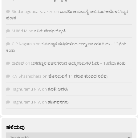
Siddanagouda kalakeri
on
ಬಾದಮಿ ಅಮವಾಸ್ಯೆ: ಚಬನೂರ ಅಮೋಗ ಸಿದ್ದನ
ಹೇಳಿಕೆ
M âñd M
on
ಕವಿತೆ: ಜೀವನ ಜ್ಯೋತಿ
C.P.Nagaraja
on
ಬಸವಣ್ಣನ ವಚನಗಳಿಂದ ಆಯ್ದ ಸಾಲುಗಳ ಓದು – 13ನೆಯ
ಕಂತು
ರಾಜೀವ್
on
ಬಸವಣ್ಣನ ವಚನಗಳಿಂದ ಆಯ್ದ ಸಾಲುಗಳ ಓದು – 13ನೆಯ ಕಂತು
K.V Shashidhara
on
ಹೊನಲುವಿಗೆ 11 ವರುಶ ತುಂಬಿದ ನಲಿವು
Raghuramu N.V.
on
ಕವಿತೆ: ಅವಳು
Raghuramu N.V.
on
ಹನಿಗವನಗಳು
ಹಳೆಯವು
ಹಳೆಯವು