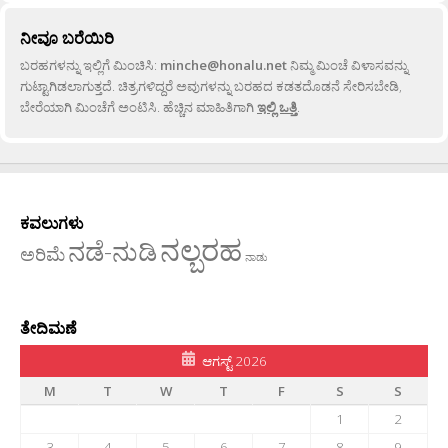
ನೀವೂ ಬರೆಯಿರಿ
ಬರಹಗಳನ್ನು ಇಲ್ಲಿಗೆ ಮಿಂಚಿಸಿ:
minche@honalu.net
ನಿಮ್ಮ ಮಿಂಚೆ ವಿಳಾಸವನ್ನು
ಗುಟ್ಟಾಗಿಡಲಾಗುತ್ತದೆ. ಚಿತ್ರಗಳಿದ್ದರೆ ಅವುಗಳನ್ನು ಬರಹದ ಕಡತದೊಡನೆ ಸೇರಿಸಬೇಡಿ,
ಬೇರೆಯಾಗಿ ಮಿಂಚೆಗೆ ಅಂಟಿಸಿ. ಹೆಚ್ಚಿನ ಮಾಹಿತಿಗಾಗಿ
ಇಲ್ಲಿ ಒತ್ತಿ
.
ಕವಲುಗಳು
ನಲ್ಬರಹ
ನಡೆ-ನುಡಿ
ಅರಿಮೆ
ನಾಡು
ತೇದಿಮಣೆ
ಆಗಸ್ಟ್ 2026
M
T
W
T
F
S
S
1
2
3
4
5
6
7
8
9