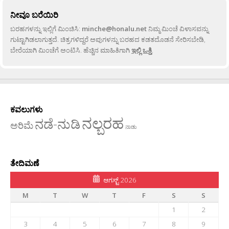
ನೀವೂ ಬರೆಯಿರಿ
ಬರಹಗಳನ್ನು ಇಲ್ಲಿಗೆ ಮಿಂಚಿಸಿ:
minche@honalu.net
ನಿಮ್ಮ ಮಿಂಚೆ ವಿಳಾಸವನ್ನು
ಗುಟ್ಟಾಗಿಡಲಾಗುತ್ತದೆ. ಚಿತ್ರಗಳಿದ್ದರೆ ಅವುಗಳನ್ನು ಬರಹದ ಕಡತದೊಡನೆ ಸೇರಿಸಬೇಡಿ,
ಬೇರೆಯಾಗಿ ಮಿಂಚೆಗೆ ಅಂಟಿಸಿ. ಹೆಚ್ಚಿನ ಮಾಹಿತಿಗಾಗಿ
ಇಲ್ಲಿ ಒತ್ತಿ
.
ಕವಲುಗಳು
ನಲ್ಬರಹ
ನಡೆ-ನುಡಿ
ಅರಿಮೆ
ನಾಡು
ತೇದಿಮಣೆ
ಆಗಸ್ಟ್ 2026
M
T
W
T
F
S
S
1
2
3
4
5
6
7
8
9