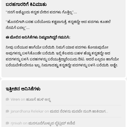
ಬರಹಗಾರರಿಗೆ ಕಿವಿಮಾತು
“ನನಗೆ ಅಶ್ಟೊಂದು ಕನ್ನಡ ಬೇರಿನ ಪದಗಳು ಗೊತ್ತಿಲ್ಲ”…
“ಹೊನಲಿಗಾಗಿ ಬರಹ ಬರೆಯೋದು ಕಶ್ಟವಾಗುತ್ತೆ. ಕನ್ನಡದ್ದೇ ಆದ ಪದಗಳು ಕೂಡಲೆ
ನೆನಪಿಗೆ ಬರಲ್ಲ”…
ಈ ಮೇಲಿನ ಅನಿಸಿಕೆಗಳು ನಿಮ್ಮದಾಗಿದ್ದರೆ ಗಮನಿಸಿ:
ನೀವು ಬರೆಯುವ ಹಾಗೆಯೇ ಬರೆಯಿರಿ. ನಿಮಗೆ ಯಾವ ಪದಗಳು ತೋಚುವುದೋ
ಅವುಗಳನ್ನು ಬಳಸಿಕೊಂಡೇ ಬರೆಯಿರಿ. ಇಲ್ಲಿ ಕೆಲವರು ಬಹಳ ಹೆಚ್ಚು ಕನ್ನಡದ್ದೇ ಆದ
ಪದಗಳನ್ನು ಬಳಸಿ ಬರಹಗಳನ್ನು ಬರೆಯುತ್ತಿದ್ದಾರೆಂಬುದು ದಿಟ. ಆದರೆ ಎಲ್ಲರೂ ಹಾಗೆಯೇ
ಬರೆಯಬೇಕೆಂದೇನೂ ಇಲ್ಲ. ನಿಮಗಾದಶ್ಟು ಕನ್ನಡದ್ದೇ ಪದಗಳನ್ನು ಬಳಸಿ ಬರೆಯಿರಿ, ಅಶ್ಟೇ.
ಇತ್ತೀಚಿನ ಅನಿಸಿಕೆಗಳು
Viren
on
ಹುಣಸೆ ಹುಳಿ ಅನ್ನ
Janardhana Relekar
on
ಮರದ ನೆರಳನು ಮರವೇ ನುಂಗಿ ಹಾಕಿದಾಗ…
rjnivah
on
ಮನಸೂರೆಗೊಳ್ಳುವ ಲೈಟ್ಲಮ್ ಕಣಿವೆ