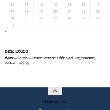
10
11
12
13
14
15
16
17
18
19
20
21
22
23
24
25
26
27
28
29
30
31
« Jul
ನೀವೂ ಬರೆಯಿರಿ
ಹೊನಲು
ಮಿಂಬಾಗಿಲು ನಿಮಗಾಗಿ ಯಾವಾಗಲೂ ತೆರೆದಿರುತ್ತದೆ. ನಿಮ್ಮ ಬರಹಗಳನ್ನು
ಕಳುಹಿಸಲು
ಇಲ್ಲಿ ಒತ್ತಿ
.
ಹೊನಲು © 2026.