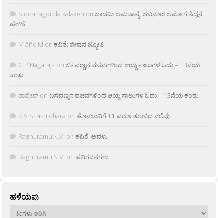
Siddanagouda kalakeri
on
ಬಾದಮಿ ಅಮವಾಸ್ಯೆ: ಚಬನೂರ ಅಮೋಗ ಸಿದ್ದನ
ಹೇಳಿಕೆ
M âñd M
on
ಕವಿತೆ: ಜೀವನ ಜ್ಯೋತಿ
C.P.Nagaraja
on
ಬಸವಣ್ಣನ ವಚನಗಳಿಂದ ಆಯ್ದ ಸಾಲುಗಳ ಓದು – 13ನೆಯ
ಕಂತು
ರಾಜೀವ್
on
ಬಸವಣ್ಣನ ವಚನಗಳಿಂದ ಆಯ್ದ ಸಾಲುಗಳ ಓದು – 13ನೆಯ ಕಂತು
K.V Shashidhara
on
ಹೊನಲುವಿಗೆ 11 ವರುಶ ತುಂಬಿದ ನಲಿವು
Raghuramu N.V.
on
ಕವಿತೆ: ಅವಳು
Raghuramu N.V.
on
ಹನಿಗವನಗಳು
ಹಳೆಯವು
ಹಳೆಯವು