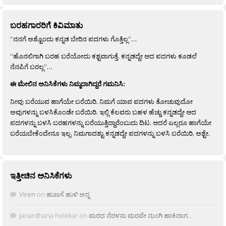
ಬರಹಗಾರರಿಗೆ ಕಿವಿಮಾತು
“ನನಗೆ ಅಶ್ಟೊಂದು ಕನ್ನಡ ಬೇರಿನ ಪದಗಳು ಗೊತ್ತಿಲ್ಲ”…
“ಹೊನಲಿಗಾಗಿ ಬರಹ ಬರೆಯೋದು ಕಶ್ಟವಾಗುತ್ತೆ. ಕನ್ನಡದ್ದೇ ಆದ ಪದಗಳು ಕೂಡಲೆ
ನೆನಪಿಗೆ ಬರಲ್ಲ”…
ಈ ಮೇಲಿನ ಅನಿಸಿಕೆಗಳು ನಿಮ್ಮದಾಗಿದ್ದರೆ ಗಮನಿಸಿ:
ನೀವು ಬರೆಯುವ ಹಾಗೆಯೇ ಬರೆಯಿರಿ. ನಿಮಗೆ ಯಾವ ಪದಗಳು ತೋಚುವುದೋ
ಅವುಗಳನ್ನು ಬಳಸಿಕೊಂಡೇ ಬರೆಯಿರಿ. ಇಲ್ಲಿ ಕೆಲವರು ಬಹಳ ಹೆಚ್ಚು ಕನ್ನಡದ್ದೇ ಆದ
ಪದಗಳನ್ನು ಬಳಸಿ ಬರಹಗಳನ್ನು ಬರೆಯುತ್ತಿದ್ದಾರೆಂಬುದು ದಿಟ. ಆದರೆ ಎಲ್ಲರೂ ಹಾಗೆಯೇ
ಬರೆಯಬೇಕೆಂದೇನೂ ಇಲ್ಲ. ನಿಮಗಾದಶ್ಟು ಕನ್ನಡದ್ದೇ ಪದಗಳನ್ನು ಬಳಸಿ ಬರೆಯಿರಿ, ಅಶ್ಟೇ.
ಇತ್ತೀಚಿನ ಅನಿಸಿಕೆಗಳು
Viren
on
ಹುಣಸೆ ಹುಳಿ ಅನ್ನ
Janardhana Relekar
on
ಮರದ ನೆರಳನು ಮರವೇ ನುಂಗಿ ಹಾಕಿದಾಗ…