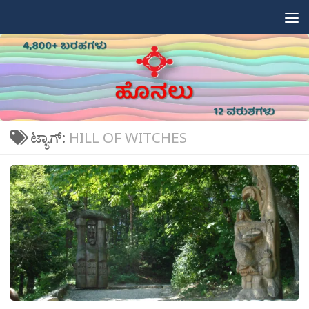
Skip to content
ಟ್ಯಾಗ್:
HILL OF WITCHES