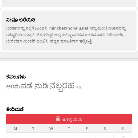
ನೀವೂ ಬರೆಯಿರಿ
ಬರಹಗಳನ್ನು ಇಲ್ಲಿಗೆ ಮಿಂಚಿಸಿ:
minche@honalu.net
ನಿಮ್ಮ ಮಿಂಚೆ ವಿಳಾಸವನ್ನು
ಗುಟ್ಟಾಗಿಡಲಾಗುತ್ತದೆ. ಚಿತ್ರಗಳಿದ್ದರೆ ಅವುಗಳನ್ನು ಬರಹದ ಕಡತದೊಡನೆ ಸೇರಿಸಬೇಡಿ,
ಬೇರೆಯಾಗಿ ಮಿಂಚೆಗೆ ಅಂಟಿಸಿ. ಹೆಚ್ಚಿನ ಮಾಹಿತಿಗಾಗಿ
ಇಲ್ಲಿ ಒತ್ತಿ
.
ಕವಲುಗಳು
ನಲ್ಬರಹ
ನಡೆ-ನುಡಿ
ಅರಿಮೆ
ನಾಡು
ತೇದಿಮಣೆ
ಆಗಸ್ಟ್ 2026
M
T
W
T
F
S
S
1
2