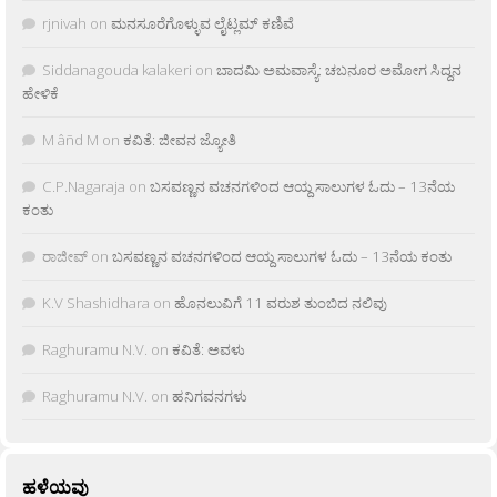
rjnivah
on
ಮನಸೂರೆಗೊಳ್ಳುವ ಲೈಟ್ಲಮ್ ಕಣಿವೆ
Siddanagouda kalakeri
on
ಬಾದಮಿ ಅಮವಾಸ್ಯೆ: ಚಬನೂರ ಅಮೋಗ ಸಿದ್ದನ
ಹೇಳಿಕೆ
M âñd M
on
ಕವಿತೆ: ಜೀವನ ಜ್ಯೋತಿ
C.P.Nagaraja
on
ಬಸವಣ್ಣನ ವಚನಗಳಿಂದ ಆಯ್ದ ಸಾಲುಗಳ ಓದು – 13ನೆಯ
ಕಂತು
ರಾಜೀವ್
on
ಬಸವಣ್ಣನ ವಚನಗಳಿಂದ ಆಯ್ದ ಸಾಲುಗಳ ಓದು – 13ನೆಯ ಕಂತು
K.V Shashidhara
on
ಹೊನಲುವಿಗೆ 11 ವರುಶ ತುಂಬಿದ ನಲಿವು
Raghuramu N.V.
on
ಕವಿತೆ: ಅವಳು
Raghuramu N.V.
on
ಹನಿಗವನಗಳು
ಹಳೆಯವು