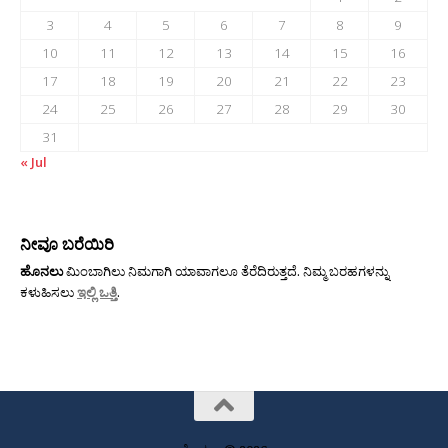
3
4
5
6
7
8
9
10
11
12
13
14
15
16
17
18
19
20
21
22
23
24
25
26
27
28
29
30
31
« Jul
ನೀವೂ ಬರೆಯಿರಿ
ಹೊನಲು
ಮಿಂಬಾಗಿಲು ನಿಮಗಾಗಿ ಯಾವಾಗಲೂ ತೆರೆದಿರುತ್ತದೆ. ನಿಮ್ಮ ಬರಹಗಳನ್ನು
ಕಳುಹಿಸಲು
ಇಲ್ಲಿ ಒತ್ತಿ
.