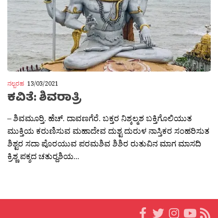
ನಲ್ಬರಹ
13/03/2021
ಕವಿತೆ: ಶಿವರಾತ್ರಿ
– ಶಿವಮೂರ‍್ತಿ. ಹೆಚ್. ದಾವಣಗೆರೆ. ಬಕ್ತರ ನಿಶ್ಕಲ್ಮಶ ಬಕ್ತಿಗೊಲಿಯುತ
ಮುಕ್ತಿಯ ಕರುಣಿಸುವ ಮಹಾದೇವ ದುಶ್ಟ ದುರುಳ ನಾಸ್ತಿಕರ ಸಂಹರಿಸುತ
ಶಿಶ್ಟರ ಸದಾ ಪೊರಯುವ ಪರಮಶಿವ ಶಿಶಿರ ರುತುವಿನ ಮಾಗ ಮಾಸದಿ
ಕ್ರಿಶ್ಣ ಪಕ್ಶದ ಚತುರ‍್ದಶಿಯ...