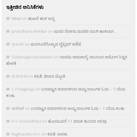
ಇತ್ತೀಚಿನ ಅನಿಸಿಕೆಗಳು
Viren
on
ಹುಣಸೆ ಹುಳಿ ಅನ್ನ
Janardhana Relekar
on
ಮರದ ನೆರಳನು ಮರವೇ ನುಂಗಿ ಹಾಕಿದಾಗ…
rjnivah
on
ಮನಸೂರೆಗೊಳ್ಳುವ ಲೈಟ್ಲಮ್ ಕಣಿವೆ
Siddanagouda kalakeri
on
ಬಾದಮಿ ಅಮವಾಸ್ಯೆ: ಚಬನೂರ ಅಮೋಗ ಸಿದ್ದನ
ಹೇಳಿಕೆ
M âñd M
on
ಕವಿತೆ: ಜೀವನ ಜ್ಯೋತಿ
C.P.Nagaraja
on
ಬಸವಣ್ಣನ ವಚನಗಳಿಂದ ಆಯ್ದ ಸಾಲುಗಳ ಓದು – 13ನೆಯ
ಕಂತು
ರಾಜೀವ್
on
ಬಸವಣ್ಣನ ವಚನಗಳಿಂದ ಆಯ್ದ ಸಾಲುಗಳ ಓದು – 13ನೆಯ ಕಂತು
K.V Shashidhara
on
ಹೊನಲುವಿಗೆ 11 ವರುಶ ತುಂಬಿದ ನಲಿವು
Raghuramu N.V.
on
ಕವಿತೆ: ಅವಳು