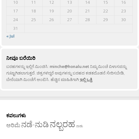
10
11
12
13
14
15
16
17
18
19
20
21
22
23
24
25
26
27
28
29
30
31
« Jul
ನೀವೂ ಬರೆಯಿರಿ
ಬರಹಗಳನ್ನು ಇಲ್ಲಿಗೆ ಮಿಂಚಿಸಿ:
minche@honalu.net
ನಿಮ್ಮ ಮಿಂಚೆ ವಿಳಾಸವನ್ನು
ಗುಟ್ಟಾಗಿಡಲಾಗುತ್ತದೆ. ಚಿತ್ರಗಳಿದ್ದರೆ ಅವುಗಳನ್ನು ಬರಹದ ಕಡತದೊಡನೆ ಸೇರಿಸಬೇಡಿ,
ಬೇರೆಯಾಗಿ ಮಿಂಚೆಗೆ ಅಂಟಿಸಿ. ಹೆಚ್ಚಿನ ಮಾಹಿತಿಗಾಗಿ
ಇಲ್ಲಿ ಒತ್ತಿ
.
ಕವಲುಗಳು
ನಲ್ಬರಹ
ನಡೆ-ನುಡಿ
ಅರಿಮೆ
ನಾಡು