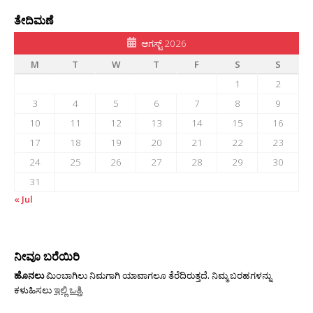
ತೇದಿಮಣೆ
ಆಗಸ್ಟ್ 2026
M
T
W
T
F
S
S
1
2
3
4
5
6
7
8
9
10
11
12
13
14
15
16
17
18
19
20
21
22
23
24
25
26
27
28
29
30
31
« Jul
ನೀವೂ ಬರೆಯಿರಿ
ಹೊನಲು
ಮಿಂಬಾಗಿಲು ನಿಮಗಾಗಿ ಯಾವಾಗಲೂ ತೆರೆದಿರುತ್ತದೆ. ನಿಮ್ಮ ಬರಹಗಳನ್ನು
ಕಳುಹಿಸಲು
ಇಲ್ಲಿ ಒತ್ತಿ
.