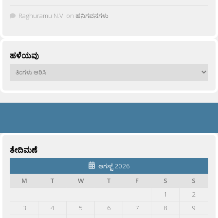
Raghuramu N.V.
on
ಹನಿಗವನಗಳು
ಹಳೆಯವು
ಹಳೆಯವು
ತೇದಿಮಣೆ
ಆಗಸ್ಟ್ 2026
M
T
W
T
F
S
S
1
2
3
4
5
6
7
8
9