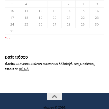
3
4
5
6
7
8
9
10
11
12
13
14
15
16
17
18
19
20
21
22
23
24
25
26
27
28
29
30
31
« Jul
ನೀವೂ ಬರೆಯಿರಿ
ಹೊನಲು
ಮಿಂಬಾಗಿಲು ನಿಮಗಾಗಿ ಯಾವಾಗಲೂ ತೆರೆದಿರುತ್ತದೆ. ನಿಮ್ಮ ಬರಹಗಳನ್ನು
ಕಳುಹಿಸಲು
ಇಲ್ಲಿ ಒತ್ತಿ
.
ಹೊನಲು © 2026.