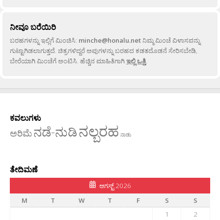
ನೀವೂ ಬರೆಯಿರಿ
ಬರಹಗಳನ್ನು ಇಲ್ಲಿಗೆ ಮಿಂಚಿಸಿ:
minche@honalu.net
ನಿಮ್ಮ ಮಿಂಚೆ ವಿಳಾಸವನ್ನು
ಗುಟ್ಟಾಗಿಡಲಾಗುತ್ತದೆ. ಚಿತ್ರಗಳಿದ್ದರೆ ಅವುಗಳನ್ನು ಬರಹದ ಕಡತದೊಡನೆ ಸೇರಿಸಬೇಡಿ,
ಬೇರೆಯಾಗಿ ಮಿಂಚೆಗೆ ಅಂಟಿಸಿ. ಹೆಚ್ಚಿನ ಮಾಹಿತಿಗಾಗಿ
ಇಲ್ಲಿ ಒತ್ತಿ
.
ಕವಲುಗಳು
ನಲ್ಬರಹ
ನಡೆ-ನುಡಿ
ಅರಿಮೆ
ನಾಡು
ತೇದಿಮಣೆ
ಆಗಸ್ಟ್ 2026
M
T
W
T
F
S
S
1
2