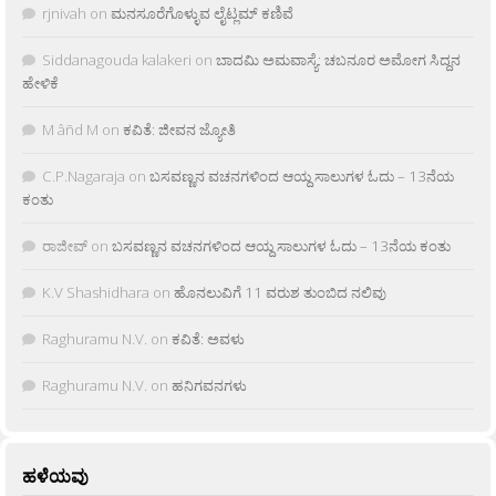
rjnivah
on
ಮನಸೂರೆಗೊಳ್ಳುವ ಲೈಟ್ಲಮ್ ಕಣಿವೆ
Siddanagouda kalakeri
on
ಬಾದಮಿ ಅಮವಾಸ್ಯೆ: ಚಬನೂರ ಅಮೋಗ ಸಿದ್ದನ
ಹೇಳಿಕೆ
M âñd M
on
ಕವಿತೆ: ಜೀವನ ಜ್ಯೋತಿ
C.P.Nagaraja
on
ಬಸವಣ್ಣನ ವಚನಗಳಿಂದ ಆಯ್ದ ಸಾಲುಗಳ ಓದು – 13ನೆಯ
ಕಂತು
ರಾಜೀವ್
on
ಬಸವಣ್ಣನ ವಚನಗಳಿಂದ ಆಯ್ದ ಸಾಲುಗಳ ಓದು – 13ನೆಯ ಕಂತು
K.V Shashidhara
on
ಹೊನಲುವಿಗೆ 11 ವರುಶ ತುಂಬಿದ ನಲಿವು
Raghuramu N.V.
on
ಕವಿತೆ: ಅವಳು
Raghuramu N.V.
on
ಹನಿಗವನಗಳು
ಹಳೆಯವು