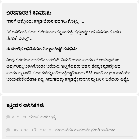
ಬರಹಗಾರರಿಗೆ ಕಿವಿಮಾತು
“ನನಗೆ ಅಶ್ಟೊಂದು ಕನ್ನಡ ಬೇರಿನ ಪದಗಳು ಗೊತ್ತಿಲ್ಲ”…
“ಹೊನಲಿಗಾಗಿ ಬರಹ ಬರೆಯೋದು ಕಶ್ಟವಾಗುತ್ತೆ. ಕನ್ನಡದ್ದೇ ಆದ ಪದಗಳು ಕೂಡಲೆ
ನೆನಪಿಗೆ ಬರಲ್ಲ”…
ಈ ಮೇಲಿನ ಅನಿಸಿಕೆಗಳು ನಿಮ್ಮದಾಗಿದ್ದರೆ ಗಮನಿಸಿ:
ನೀವು ಬರೆಯುವ ಹಾಗೆಯೇ ಬರೆಯಿರಿ. ನಿಮಗೆ ಯಾವ ಪದಗಳು ತೋಚುವುದೋ
ಅವುಗಳನ್ನು ಬಳಸಿಕೊಂಡೇ ಬರೆಯಿರಿ. ಇಲ್ಲಿ ಕೆಲವರು ಬಹಳ ಹೆಚ್ಚು ಕನ್ನಡದ್ದೇ ಆದ
ಪದಗಳನ್ನು ಬಳಸಿ ಬರಹಗಳನ್ನು ಬರೆಯುತ್ತಿದ್ದಾರೆಂಬುದು ದಿಟ. ಆದರೆ ಎಲ್ಲರೂ ಹಾಗೆಯೇ
ಬರೆಯಬೇಕೆಂದೇನೂ ಇಲ್ಲ. ನಿಮಗಾದಶ್ಟು ಕನ್ನಡದ್ದೇ ಪದಗಳನ್ನು ಬಳಸಿ ಬರೆಯಿರಿ, ಅಶ್ಟೇ.
ಇತ್ತೀಚಿನ ಅನಿಸಿಕೆಗಳು
Viren
on
ಹುಣಸೆ ಹುಳಿ ಅನ್ನ
Janardhana Relekar
on
ಮರದ ನೆರಳನು ಮರವೇ ನುಂಗಿ ಹಾಕಿದಾಗ…