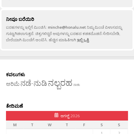
ನೀವೂ ಬರೆಯಿರಿ
ಬರಹಗಳನ್ನು ಇಲ್ಲಿಗೆ ಮಿಂಚಿಸಿ:
minche@honalu.net
ನಿಮ್ಮ ಮಿಂಚೆ ವಿಳಾಸವನ್ನು
ಗುಟ್ಟಾಗಿಡಲಾಗುತ್ತದೆ. ಚಿತ್ರಗಳಿದ್ದರೆ ಅವುಗಳನ್ನು ಬರಹದ ಕಡತದೊಡನೆ ಸೇರಿಸಬೇಡಿ,
ಬೇರೆಯಾಗಿ ಮಿಂಚೆಗೆ ಅಂಟಿಸಿ. ಹೆಚ್ಚಿನ ಮಾಹಿತಿಗಾಗಿ
ಇಲ್ಲಿ ಒತ್ತಿ
.
ಕವಲುಗಳು
ನಲ್ಬರಹ
ನಡೆ-ನುಡಿ
ಅರಿಮೆ
ನಾಡು
ತೇದಿಮಣೆ
ಆಗಸ್ಟ್ 2026
M
T
W
T
F
S
S
1
2