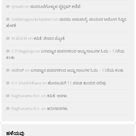
rjnivah
on
ಮನಸೂರೆಗೊಳ್ಳುವ ಲೈಟ್ಲಮ್ ಕಣಿವೆ
Siddanagouda kalakeri
on
ಬಾದಮಿ ಅಮವಾಸ್ಯೆ: ಚಬನೂರ ಅಮೋಗ ಸಿದ್ದನ
ಹೇಳಿಕೆ
M âñd M
on
ಕವಿತೆ: ಜೀವನ ಜ್ಯೋತಿ
C.P.Nagaraja
on
ಬಸವಣ್ಣನ ವಚನಗಳಿಂದ ಆಯ್ದ ಸಾಲುಗಳ ಓದು – 13ನೆಯ
ಕಂತು
ರಾಜೀವ್
on
ಬಸವಣ್ಣನ ವಚನಗಳಿಂದ ಆಯ್ದ ಸಾಲುಗಳ ಓದು – 13ನೆಯ ಕಂತು
K.V Shashidhara
on
ಹೊನಲುವಿಗೆ 11 ವರುಶ ತುಂಬಿದ ನಲಿವು
Raghuramu N.V.
on
ಕವಿತೆ: ಅವಳು
Raghuramu N.V.
on
ಹನಿಗವನಗಳು
ಹಳೆಯವು