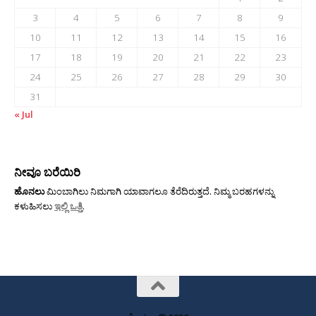
3
4
5
6
7
8
9
10
11
12
13
14
15
16
17
18
19
20
21
22
23
24
25
26
27
28
29
30
31
« Jul
ನೀವೂ ಬರೆಯಿರಿ
ಹೊನಲು
ಮಿಂಬಾಗಿಲು ನಿಮಗಾಗಿ ಯಾವಾಗಲೂ ತೆರೆದಿರುತ್ತದೆ. ನಿಮ್ಮ ಬರಹಗಳನ್ನು
ಕಳುಹಿಸಲು
ಇಲ್ಲಿ ಒತ್ತಿ
.