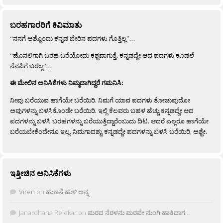
ಬರಹಗಾರರಿಗೆ ಕಿವಿಮಾತು
“ನನಗೆ ಅಶ್ಟೊಂದು ಕನ್ನಡ ಬೇರಿನ ಪದಗಳು ಗೊತ್ತಿಲ್ಲ”…
“ಹೊನಲಿಗಾಗಿ ಬರಹ ಬರೆಯೋದು ಕಶ್ಟವಾಗುತ್ತೆ. ಕನ್ನಡದ್ದೇ ಆದ ಪದಗಳು ಕೂಡಲೆ
ನೆನಪಿಗೆ ಬರಲ್ಲ”…
ಈ ಮೇಲಿನ ಅನಿಸಿಕೆಗಳು ನಿಮ್ಮದಾಗಿದ್ದರೆ ಗಮನಿಸಿ:
ನೀವು ಬರೆಯುವ ಹಾಗೆಯೇ ಬರೆಯಿರಿ. ನಿಮಗೆ ಯಾವ ಪದಗಳು ತೋಚುವುದೋ
ಅವುಗಳನ್ನು ಬಳಸಿಕೊಂಡೇ ಬರೆಯಿರಿ. ಇಲ್ಲಿ ಕೆಲವರು ಬಹಳ ಹೆಚ್ಚು ಕನ್ನಡದ್ದೇ ಆದ
ಪದಗಳನ್ನು ಬಳಸಿ ಬರಹಗಳನ್ನು ಬರೆಯುತ್ತಿದ್ದಾರೆಂಬುದು ದಿಟ. ಆದರೆ ಎಲ್ಲರೂ ಹಾಗೆಯೇ
ಬರೆಯಬೇಕೆಂದೇನೂ ಇಲ್ಲ. ನಿಮಗಾದಶ್ಟು ಕನ್ನಡದ್ದೇ ಪದಗಳನ್ನು ಬಳಸಿ ಬರೆಯಿರಿ, ಅಶ್ಟೇ.
ಇತ್ತೀಚಿನ ಅನಿಸಿಕೆಗಳು
Viren
on
ಹುಣಸೆ ಹುಳಿ ಅನ್ನ
Janardhana Relekar
on
ಮರದ ನೆರಳನು ಮರವೇ ನುಂಗಿ ಹಾಕಿದಾಗ…