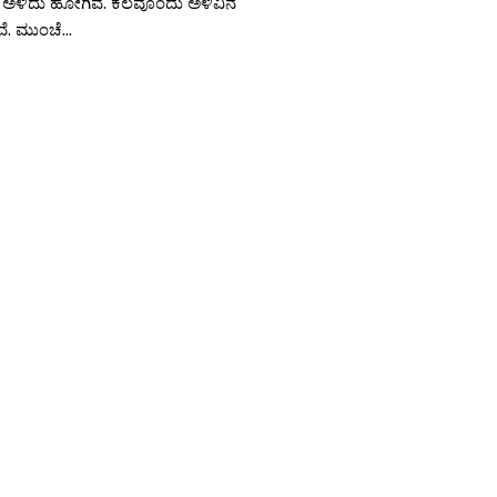
ು ಅಳಿದು ಹೋಗಿವೆ. ಕೆಲವೊಂದು ಅಳಿವಿನ
ವೆ. ಮುಂಚೆ...