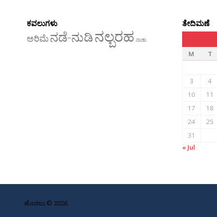
ಕವಲುಗಳು
ತೇದಿಮಣೆ
ನಲ್ಬರಹ
ನಡೆ-ನುಡಿ
ಅರಿಮೆ
ನಾಡು
M
T
3
4
10
11
17
18
24
25
31
« Jul
ಹೊನಲು © 2026.