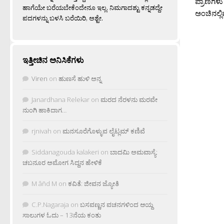
ಪ್ರಾಣಿಗಳ
ಹಾಗೆಯೇ ಬರೆಯಬೇಕೆಂದೇನೂ ಇಲ್ಲ. ನಿಮಗಾದಶ್ಟು ಕನ್ನಡದ್ದೇ
ಅಂಚಿನಲ್ಲಿ
ಪದಗಳನ್ನು ಬಳಸಿ ಬರೆಯಿರಿ, ಅಶ್ಟೇ.
ಇತ್ತೀಚಿನ ಅನಿಸಿಕೆಗಳು
Viren
on
ಹುಣಸೆ ಹುಳಿ ಅನ್ನ
Janardhana Relekar
on
ಮರದ ನೆರಳನು ಮರವೇ
ನುಂಗಿ ಹಾಕಿದಾಗ…
rjnivah
on
ಮನಸೂರೆಗೊಳ್ಳುವ ಲೈಟ್ಲಮ್ ಕಣಿವೆ
Siddanagouda kalakeri
on
ಬಾದಮಿ ಅಮವಾಸ್ಯೆ:
ಚಬನೂರ ಅಮೋಗ ಸಿದ್ದನ ಹೇಳಿಕೆ
M âñd M
on
ಕವಿತೆ: ಜೀವನ ಜ್ಯೋತಿ
C.P.Nagaraja
on
ಬಸವಣ್ಣನ ವಚನಗಳಿಂದ ಆಯ್ದ
ಸಾಲುಗಳ ಓದು – 13ನೆಯ ಕಂತು