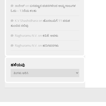
ರಾಜೀವ್
on
ಬಸವಣ್ಣನ ವಚನಗಳಿಂದ ಆಯ್ದ ಸಾಲುಗಳ
ಓದು – 13ನೆಯ ಕಂತು
K.V Shashidhara
on
ಹೊನಲುವಿಗೆ 11 ವರುಶ
ತುಂಬಿದ ನಲಿವು
Raghuramu N.V.
on
ಕವಿತೆ: ಅವಳು
Raghuramu N.V.
on
ಹನಿಗವನಗಳು
ಹಳೆಯವು
ಹಳೆಯವು