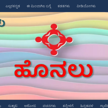
ಎಲ್ಲರಕನ್ನಡ
ಈ ಮಿಂಬಾಗಿಲ ಬಗ್ಗೆ
ಕಡತಗಳು
ವೀಡಿಯೋಗಳು
ು
ಸುತ್ತಾಟ
ಆಟೋಟ
ವಚನಗಳು
ತನ್ನೇಳಿಗೆ
ಹಿನ್ನಡವಳಿ
ಗ್ಯಾಜೆ