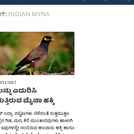
ಾಗ್:
INDIAN MYNA
3/11/2017
್ನು ಎದುರಿಸಿ
ತ್ತಿರುವ ಮೈನಾ ಹಕ್ಕಿ
 ಬದ್ರಾ. ಪಟ್ಟಣಗಳು ಬೆಳೆದಂತೆ ಸುತ್ತಮುತ್ತಲ
ಲಿನ ಗಿಡ, ಮರ, ಕೆರೆ ಮುಂತಾದವುಗಳು ಹಾಳಾಗಿ
, ಇವುಗಳನ್ನೇ ನಂಬಿರುವ ಹಲವಾರು ಹಕ್ಕಿ ಹಾಗೂ