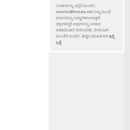
ಬರಹಗಳನ್ನು ಇಲ್ಲಿಗೆ ಮಿಂಚಿಸಿ:
minche@honalu.net
ನಿಮ್ಮ ಮಿಂಚೆ
ವಿಳಾಸವನ್ನು ಗುಟ್ಟಾಗಿಡಲಾಗುತ್ತದೆ.
ಚಿತ್ರಗಳಿದ್ದರೆ ಅವುಗಳನ್ನು ಬರಹದ
ಕಡತದೊಡನೆ ಸೇರಿಸಬೇಡಿ, ಬೇರೆಯಾಗಿ
ಮಿಂಚೆಗೆ ಅಂಟಿಸಿ. ಹೆಚ್ಚಿನ ಮಾಹಿತಿಗಾಗಿ
ಇಲ್ಲಿ
ಒತ್ತಿ
.