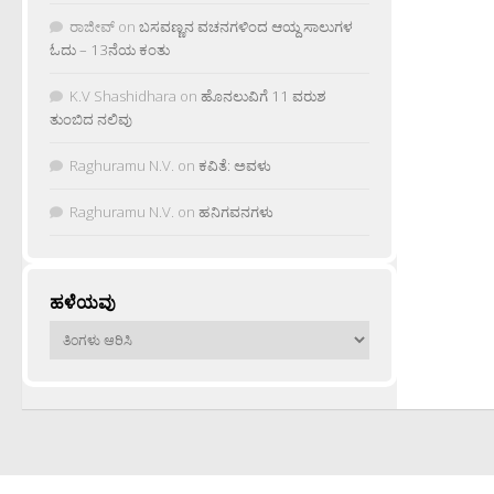
ರಾಜೀವ್
on
ಬಸವಣ್ಣನ ವಚನಗಳಿಂದ ಆಯ್ದ ಸಾಲುಗಳ
ಓದು – 13ನೆಯ ಕಂತು
K.V Shashidhara
on
ಹೊನಲುವಿಗೆ 11 ವರುಶ
ತುಂಬಿದ ನಲಿವು
Raghuramu N.V.
on
ಕವಿತೆ: ಅವಳು
Raghuramu N.V.
on
ಹನಿಗವನಗಳು
ಹಳೆಯವು
ಹಳೆಯವು