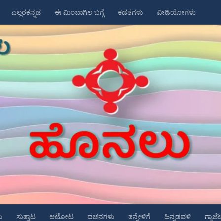
ಎಲ್ಲರಕನ್ನಡ
ಈ ಮಿಂಬಾಗಿಲ ಬಗ್ಗೆ
ಕಡತಗಳು
ವೀಡಿಯೋಗಳು
ು
ಸುತ್ತಾಟ
ಆಟೋಟ
ವಚನಗಳು
ತನ್ನೇಳಿಗೆ
ಹಿನ್ನಡವಳಿ
ಗ್ಯಾಜೆ