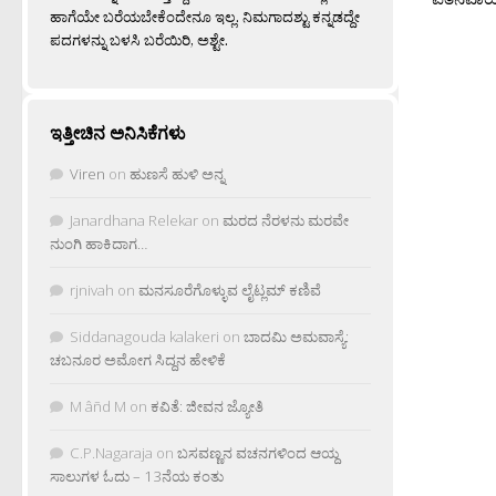
ಹಾಗೆಯೇ ಬರೆಯಬೇಕೆಂದೇನೂ ಇಲ್ಲ. ನಿಮಗಾದಶ್ಟು ಕನ್ನಡದ್ದೇ
ಪದಗಳನ್ನು ಬಳಸಿ ಬರೆಯಿರಿ, ಅಶ್ಟೇ.
ಇತ್ತೀಚಿನ ಅನಿಸಿಕೆಗಳು
Viren
on
ಹುಣಸೆ ಹುಳಿ ಅನ್ನ
Janardhana Relekar
on
ಮರದ ನೆರಳನು ಮರವೇ
ನುಂಗಿ ಹಾಕಿದಾಗ…
rjnivah
on
ಮನಸೂರೆಗೊಳ್ಳುವ ಲೈಟ್ಲಮ್ ಕಣಿವೆ
Siddanagouda kalakeri
on
ಬಾದಮಿ ಅಮವಾಸ್ಯೆ:
ಚಬನೂರ ಅಮೋಗ ಸಿದ್ದನ ಹೇಳಿಕೆ
M âñd M
on
ಕವಿತೆ: ಜೀವನ ಜ್ಯೋತಿ
C.P.Nagaraja
on
ಬಸವಣ್ಣನ ವಚನಗಳಿಂದ ಆಯ್ದ
ಸಾಲುಗಳ ಓದು – 13ನೆಯ ಕಂತು