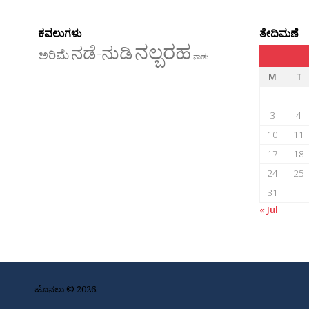
ಕವಲುಗಳು
ತೇದಿಮಣೆ
ನಲ್ಬರಹ
ನಡೆ-ನುಡಿ
ಅರಿಮೆ
ನಾಡು
M
T
3
4
10
11
17
18
24
25
31
« Jul
ಹೊನಲು © 2026.