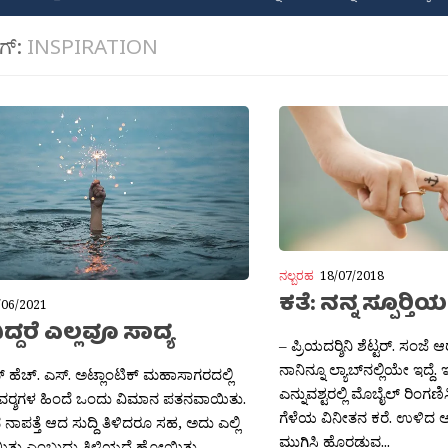
ಾಗ್:
INSPIRATION
ನಲ್ಬರಹ
18/07/2018
ಕತೆ: ನನ್ನ ಸ್ಪೂರ‍್ತ
/06/2021
ವಿದ್ದರೆ ಎಲ್ಲವೂ ಸಾದ್ಯ
– ಪ್ರಿಯದರ‍್ಶಿನಿ ಶೆಟ್ಟರ್. ಸಂ
ನಾನಿನ್ನೂ ಲ್ಯಾಬ್‍ನಲ್ಲಿಯೇ ಇದ್ದ
 ಹೆಚ್. ಎಸ್. ಅಟ್ಲಾಂಟಿಕ್ ಮಹಾಸಾಗರದಲ್ಲಿ
ಎನ್ನುವಶ್ಟರಲ್ಲಿ ಮೊಬೈಲ್ ರಿಂಗ
ರ‍್ಶಗಳ ಹಿಂದೆ ಒಂದು ವಿಮಾನ ಪತನವಾಯಿತು.
ಗೆಳೆಯ ವಿನೀತನ ಕರೆ. ಉಳಿದ ಅಲ್ಪ
ಾಪತ್ತೆ ಆದ ಸುದ್ದಿ ತಿಳಿದರೂ ಸಹ, ಅದು ಎಲ್ಲಿ
ಮುಗಿಸಿ ಹೊರಡುವ...
ತು ಎಂಬುದು ತಿಳಿಯದೆ ಹೋಯಿತು....