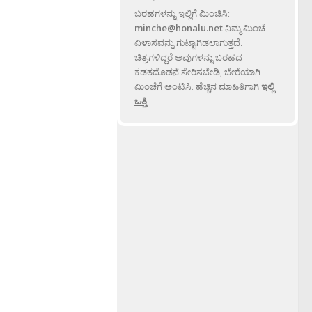
ಬರಹಗಳನ್ನು ಇಲ್ಲಿಗೆ ಮಿಂಚಿಸಿ:
minche@honalu.net
ನಿಮ್ಮ ಮಿಂಚೆ
ವಿಳಾಸವನ್ನು ಗುಟ್ಟಾಗಿಡಲಾಗುತ್ತದೆ.
ಚಿತ್ರಗಳಿದ್ದರೆ ಅವುಗಳನ್ನು ಬರಹದ
ಕಡತದೊಡನೆ ಸೇರಿಸಬೇಡಿ, ಬೇರೆಯಾಗಿ
ಮಿಂಚೆಗೆ ಅಂಟಿಸಿ. ಹೆಚ್ಚಿನ ಮಾಹಿತಿಗಾಗಿ
ಇಲ್ಲಿ
ಒತ್ತಿ
.