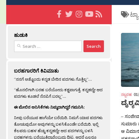
ಟ್ಯ
ಹುಡುಕಿ
Search
for:
ಬರಹಗಾರರಿಗೆ ಕಿವಿಮಾತು
“ನನಗೆ ಅಶ್ಟೊಂದು ಕನ್ನಡ ಬೇರಿನ ಪದಗಳು ಗೊತ್ತಿಲ್ಲ”…
“ಹೊನಲಿಗಾಗಿ ಬರಹ ಬರೆಯೋದು ಕಶ್ಟವಾಗುತ್ತೆ. ಕನ್ನಡದ್ದೇ ಆದ
ನಲ್ಬರಹ
01
ಪದಗಳು ಕೂಡಲೆ ನೆನಪಿಗೆ ಬರಲ್ಲ”…
ದೈರ‍್ಯ
ಈ ಮೇಲಿನ ಅನಿಸಿಕೆಗಳು ನಿಮ್ಮದಾಗಿದ್ದರೆ ಗಮನಿಸಿ:
– ಸಂಜೀವ್
ನೀವು ಬರೆಯುವ ಹಾಗೆಯೇ ಬರೆಯಿರಿ. ನಿಮಗೆ ಯಾವ ಪದಗಳು
ಸುಮಾರು ವ
ತೋಚುವುದೋ ಅವುಗಳನ್ನು ಬಳಸಿಕೊಂಡೇ ಬರೆಯಿರಿ. ಇಲ್ಲಿ
ಕೆಲವರು ಬಹಳ ಹೆಚ್ಚು ಕನ್ನಡದ್ದೇ ಆದ ಪದಗಳನ್ನು ಬಳಸಿ
ಆ ವಿಮಾನ ನ
ಬರಹಗಳನ್ನು ಬರೆಯುತ್ತಿದ್ದಾರೆಂಬುದು ದಿಟ. ಆದರೆ ಎಲ್ಲರೂ
ಪತನವಾಯಿ