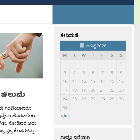
ತೇದಿಮಣೆ
ಆಗಸ್ಟ್ 2026
M
T
W
T
F
S
S
1
2
3
4
5
6
7
8
9
10
11
12
13
14
15
16
17
18
19
20
21
22
23
ಿಯ ಚಿಲುಮೆ
24
25
26
27
28
29
30
ಜೆ ಆರು ಗಂಟೆಯಾದರೂ
31
ೆ. ಇನ್ನೇನು ಹೊರಡಬೇಕು
« Jul
ಣಿಸಿತು. ನೋಡಿದರೆ ಅದು
 ಸ್ವಲ್ಪ ಕೆಲಸಗಳನ್ನು
ನೀವೂ ಬರೆಯಿರಿ