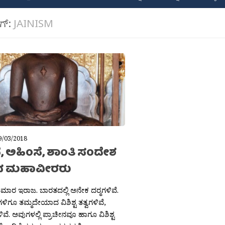
ಾಗ್:
JAINISM
9/03/2018
, ಅಹಿಂಸೆ, ಶಾಂತಿ ಸಂದೇಶ
ದ ಮಹಾವೀರರು
ಮಾರ ಇರಾಜ. ಬಾರತದಲ್ಲಿ ಅನೇಕ ದರ‍್ಮಗಳಿವೆ.
್ಮಗಳಿಗೂ ತಮ್ಮದೇಯಾದ ವಿಶಿಶ್ಟ ತತ್ವಗಳಿವೆ,
ವೆ. ಅವುಗಳಲ್ಲಿ ಪ್ರಾಚೀನವೂ ಹಾಗೂ ವಿಶಿಶ್ಟ