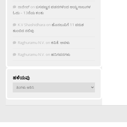
ರಾಜೀವ್
on
ಬಸವಣ್ಣನ ವಚನಗಳಿಂದ ಆಯ್ದ ಸಾಲುಗಳ
ಓದು – 13ನೆಯ ಕಂತು
K.V Shashidhara
on
ಹೊನಲುವಿಗೆ 11 ವರುಶ
ತುಂಬಿದ ನಲಿವು
Raghuramu N.V.
on
ಕವಿತೆ: ಅವಳು
Raghuramu N.V.
on
ಹನಿಗವನಗಳು
ಹಳೆಯವು
ಹಳೆಯವು