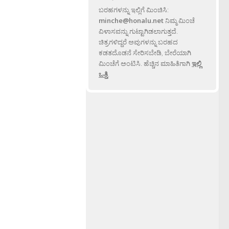
ಬರಹಗಳನ್ನು ಇಲ್ಲಿಗೆ ಮಿಂಚಿಸಿ:
minche@honalu.net
ನಿಮ್ಮ ಮಿಂಚೆ
ವಿಳಾಸವನ್ನು ಗುಟ್ಟಾಗಿಡಲಾಗುತ್ತದೆ.
ಚಿತ್ರಗಳಿದ್ದರೆ ಅವುಗಳನ್ನು ಬರಹದ
ಕಡತದೊಡನೆ ಸೇರಿಸಬೇಡಿ, ಬೇರೆಯಾಗಿ
ಮಿಂಚೆಗೆ ಅಂಟಿಸಿ. ಹೆಚ್ಚಿನ ಮಾಹಿತಿಗಾಗಿ
ಇಲ್ಲಿ
ಒತ್ತಿ
.