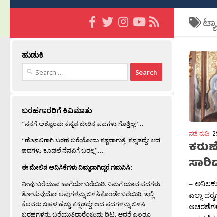
ಟ್ಯ
ಹುಡುಕಿ
Search
for:
ಬರಹಗಾರರಿಗೆ ಕಿವಿಮಾತು
“ನನಗೆ ಅಶ್ಟೊಂದು ಕನ್ನಡ ಬೇರಿನ ಪದಗಳು ಗೊತ್ತಿಲ್ಲ”…
ನಡೆ-ನುಡಿ
2
“ಹೊನಲಿಗಾಗಿ ಬರಹ ಬರೆಯೋದು ಕಶ್ಟವಾಗುತ್ತೆ. ಕನ್ನಡದ್ದೇ ಆದ
ಕರುಣೆ
ಪದಗಳು ಕೂಡಲೆ ನೆನಪಿಗೆ ಬರಲ್ಲ”…
ಸಾರಿ
ಈ ಮೇಲಿನ ಅನಿಸಿಕೆಗಳು ನಿಮ್ಮದಾಗಿದ್ದರೆ ಗಮನಿಸಿ:
– ಅನಿಲಕು
ನೀವು ಬರೆಯುವ ಹಾಗೆಯೇ ಬರೆಯಿರಿ. ನಿಮಗೆ ಯಾವ ಪದಗಳು
ತೋಚುವುದೋ ಅವುಗಳನ್ನು ಬಳಸಿಕೊಂಡೇ ಬರೆಯಿರಿ. ಇಲ್ಲಿ
ಎಲ್ಲಾ ದರ‍
ಕೆಲವರು ಬಹಳ ಹೆಚ್ಚು ಕನ್ನಡದ್ದೇ ಆದ ಪದಗಳನ್ನು ಬಳಸಿ
ಆಚರಣೆಗಳಿ
ಬರಹಗಳನ್ನು ಬರೆಯುತ್ತಿದ್ದಾರೆಂಬುದು ದಿಟ. ಆದರೆ ಎಲ್ಲರೂ