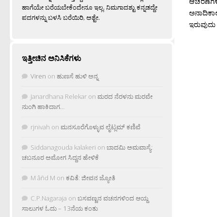
ಆಚರಣೆಗಳೊ
ಹಾಗೆಯೇ ಬರೆಯಬೇಕೆಂದೇನೂ ಇಲ್ಲ. ನಿಮಗಾದಶ್ಟು ಕನ್ನಡದ್ದೇ
ಅನಾದಿಕಾಲ
ಪದಗಳನ್ನು ಬಳಸಿ ಬರೆಯಿರಿ, ಅಶ್ಟೇ.
ಇರುವುದು ‘
ಇತ್ತೀಚಿನ ಅನಿಸಿಕೆಗಳು
Viren
on
ಹುಣಸೆ ಹುಳಿ ಅನ್ನ
Janardhana Relekar
on
ಮರದ ನೆರಳನು ಮರವೇ
ನುಂಗಿ ಹಾಕಿದಾಗ…
rjnivah
on
ಮನಸೂರೆಗೊಳ್ಳುವ ಲೈಟ್ಲಮ್ ಕಣಿವೆ
Siddanagouda kalakeri
on
ಬಾದಮಿ ಅಮವಾಸ್ಯೆ:
ಚಬನೂರ ಅಮೋಗ ಸಿದ್ದನ ಹೇಳಿಕೆ
M âñd M
on
ಕವಿತೆ: ಜೀವನ ಜ್ಯೋತಿ
C.P.Nagaraja
on
ಬಸವಣ್ಣನ ವಚನಗಳಿಂದ ಆಯ್ದ
ಸಾಲುಗಳ ಓದು – 13ನೆಯ ಕಂತು