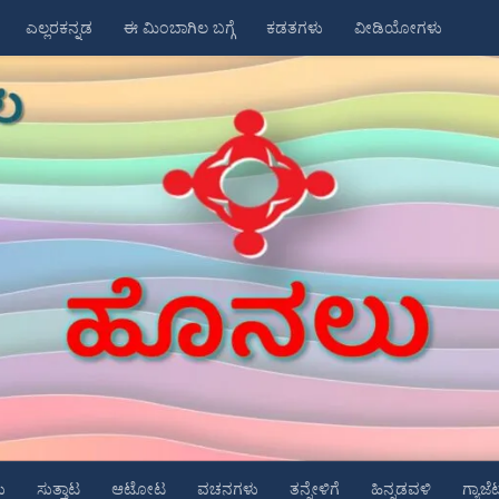
ಎಲ್ಲರಕನ್ನಡ
ಈ ಮಿಂಬಾಗಿಲ ಬಗ್ಗೆ
ಕಡತಗಳು
ವೀಡಿಯೋಗಳು
ು
ಸುತ್ತಾಟ
ಆಟೋಟ
ವಚನಗಳು
ತನ್ನೇಳಿಗೆ
ಹಿನ್ನಡವಳಿ
ಗ್ಯಾಜೆ