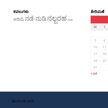
ಕವಲುಗಳು
ತೇದಿಮಣೆ
ನಲ್ಬರಹ
ನಡೆ-ನುಡಿ
ಅರಿಮೆ
ನಾಡು
M
T
3
4
10
11
17
18
24
25
31
« Jul
ಹೊನಲು © 2026.