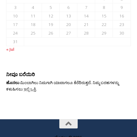
3
4
5
6
7
8
9
10
11
12
13
14
15
16
17
18
19
20
21
22
23
24
25
26
27
28
29
30
31
« Jul
ನೀವೂ ಬರೆಯಿರಿ
ಹೊನಲು
ಮಿಂಬಾಗಿಲು ನಿಮಗಾಗಿ ಯಾವಾಗಲೂ ತೆರೆದಿರುತ್ತದೆ. ನಿಮ್ಮ ಬರಹಗಳನ್ನು
ಕಳುಹಿಸಲು
ಇಲ್ಲಿ ಒತ್ತಿ
.