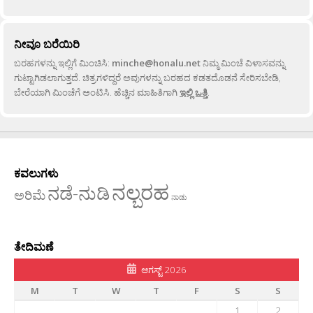
ನೀವೂ ಬರೆಯಿರಿ
ಬರಹಗಳನ್ನು ಇಲ್ಲಿಗೆ ಮಿಂಚಿಸಿ:
minche@honalu.net
ನಿಮ್ಮ ಮಿಂಚೆ ವಿಳಾಸವನ್ನು
ಗುಟ್ಟಾಗಿಡಲಾಗುತ್ತದೆ. ಚಿತ್ರಗಳಿದ್ದರೆ ಅವುಗಳನ್ನು ಬರಹದ ಕಡತದೊಡನೆ ಸೇರಿಸಬೇಡಿ,
ಬೇರೆಯಾಗಿ ಮಿಂಚೆಗೆ ಅಂಟಿಸಿ. ಹೆಚ್ಚಿನ ಮಾಹಿತಿಗಾಗಿ
ಇಲ್ಲಿ ಒತ್ತಿ
.
ಕವಲುಗಳು
ನಲ್ಬರಹ
ನಡೆ-ನುಡಿ
ಅರಿಮೆ
ನಾಡು
ತೇದಿಮಣೆ
ಆಗಸ್ಟ್ 2026
M
T
W
T
F
S
S
1
2