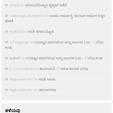
rjnivah
on
ಮನಸೂರೆಗೊಳ್ಳುವ ಲೈಟ್ಲಮ್ ಕಣಿವೆ
Siddanagouda kalakeri
on
ಬಾದಮಿ ಅಮವಾಸ್ಯೆ: ಚಬನೂರ ಅಮೋಗ ಸಿದ್ದನ
ಹೇಳಿಕೆ
M âñd M
on
ಕವಿತೆ: ಜೀವನ ಜ್ಯೋತಿ
C.P.Nagaraja
on
ಬಸವಣ್ಣನ ವಚನಗಳಿಂದ ಆಯ್ದ ಸಾಲುಗಳ ಓದು – 13ನೆಯ
ಕಂತು
ರಾಜೀವ್
on
ಬಸವಣ್ಣನ ವಚನಗಳಿಂದ ಆಯ್ದ ಸಾಲುಗಳ ಓದು – 13ನೆಯ ಕಂತು
K.V Shashidhara
on
ಹೊನಲುವಿಗೆ 11 ವರುಶ ತುಂಬಿದ ನಲಿವು
Raghuramu N.V.
on
ಕವಿತೆ: ಅವಳು
Raghuramu N.V.
on
ಹನಿಗವನಗಳು
ಹಳೆಯವು