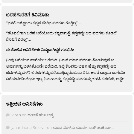
ಬರಹಗಾರರಿಗೆ ಕಿವಿಮಾತು
“ನನಗೆ ಅಶ್ಟೊಂದು ಕನ್ನಡ ಬೇರಿನ ಪದಗಳು ಗೊತ್ತಿಲ್ಲ”…
“ಹೊನಲಿಗಾಗಿ ಬರಹ ಬರೆಯೋದು ಕಶ್ಟವಾಗುತ್ತೆ. ಕನ್ನಡದ್ದೇ ಆದ ಪದಗಳು ಕೂಡಲೆ
ನೆನಪಿಗೆ ಬರಲ್ಲ”…
ಈ ಮೇಲಿನ ಅನಿಸಿಕೆಗಳು ನಿಮ್ಮದಾಗಿದ್ದರೆ ಗಮನಿಸಿ:
ನೀವು ಬರೆಯುವ ಹಾಗೆಯೇ ಬರೆಯಿರಿ. ನಿಮಗೆ ಯಾವ ಪದಗಳು ತೋಚುವುದೋ
ಅವುಗಳನ್ನು ಬಳಸಿಕೊಂಡೇ ಬರೆಯಿರಿ. ಇಲ್ಲಿ ಕೆಲವರು ಬಹಳ ಹೆಚ್ಚು ಕನ್ನಡದ್ದೇ ಆದ
ಪದಗಳನ್ನು ಬಳಸಿ ಬರಹಗಳನ್ನು ಬರೆಯುತ್ತಿದ್ದಾರೆಂಬುದು ದಿಟ. ಆದರೆ ಎಲ್ಲರೂ ಹಾಗೆಯೇ
ಬರೆಯಬೇಕೆಂದೇನೂ ಇಲ್ಲ. ನಿಮಗಾದಶ್ಟು ಕನ್ನಡದ್ದೇ ಪದಗಳನ್ನು ಬಳಸಿ ಬರೆಯಿರಿ, ಅಶ್ಟೇ.
ಇತ್ತೀಚಿನ ಅನಿಸಿಕೆಗಳು
Viren
on
ಹುಣಸೆ ಹುಳಿ ಅನ್ನ
Janardhana Relekar
on
ಮರದ ನೆರಳನು ಮರವೇ ನುಂಗಿ ಹಾಕಿದಾಗ…