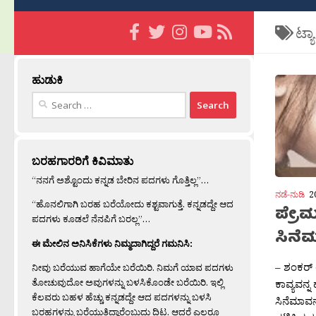
ಟ್ಯ
ಹುಡುಕಿ
Search
for:
ಬರಹಗಾರರಿಗೆ ಕಿವಿಮಾತು
“ನನಗೆ ಅಶ್ಟೊಂದು ಕನ್ನಡ ಬೇರಿನ ಪದಗಳು ಗೊತ್ತಿಲ್ಲ”…
ನಡೆ-ನುಡಿ
2
“ಹೊನಲಿಗಾಗಿ ಬರಹ ಬರೆಯೋದು ಕಶ್ಟವಾಗುತ್ತೆ. ಕನ್ನಡದ್ದೇ ಆದ
ಪ್ರೇ
ಪದಗಳು ಕೂಡಲೆ ನೆನಪಿಗೆ ಬರಲ್ಲ”…
ಸಿನೆ
ಈ ಮೇಲಿನ ಅನಿಸಿಕೆಗಳು ನಿಮ್ಮದಾಗಿದ್ದರೆ ಗಮನಿಸಿ:
– ಶಂಕರ್
ನೀವು ಬರೆಯುವ ಹಾಗೆಯೇ ಬರೆಯಿರಿ. ನಿಮಗೆ ಯಾವ ಪದಗಳು
ತೋಚುವುದೋ ಅವುಗಳನ್ನು ಬಳಸಿಕೊಂಡೇ ಬರೆಯಿರಿ. ಇಲ್ಲಿ
ಕಾವ್ಯವನ್ನ
ಕೆಲವರು ಬಹಳ ಹೆಚ್ಚು ಕನ್ನಡದ್ದೇ ಆದ ಪದಗಳನ್ನು ಬಳಸಿ
ಸಿನೆಮಾವನ್
ಬರಹಗಳನ್ನು ಬರೆಯುತ್ತಿದ್ದಾರೆಂಬುದು ದಿಟ. ಆದರೆ ಎಲ್ಲರೂ