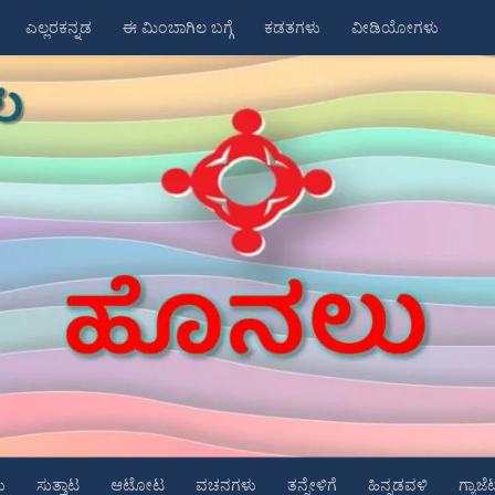
ಎಲ್ಲರಕನ್ನಡ
ಈ ಮಿಂಬಾಗಿಲ ಬಗ್ಗೆ
ಕಡತಗಳು
ವೀಡಿಯೋಗಳು
ು
ಸುತ್ತಾಟ
ಆಟೋಟ
ವಚನಗಳು
ತನ್ನೇಳಿಗೆ
ಹಿನ್ನಡವಳಿ
ಗ್ಯಾಜೆ