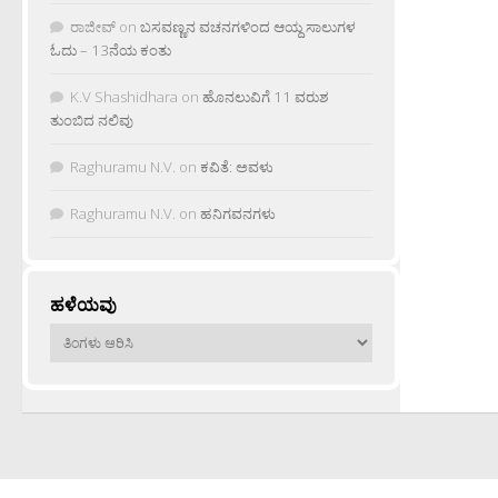
ರಾಜೀವ್
on
ಬಸವಣ್ಣನ ವಚನಗಳಿಂದ ಆಯ್ದ ಸಾಲುಗಳ
ಓದು – 13ನೆಯ ಕಂತು
K.V Shashidhara
on
ಹೊನಲುವಿಗೆ 11 ವರುಶ
ತುಂಬಿದ ನಲಿವು
Raghuramu N.V.
on
ಕವಿತೆ: ಅವಳು
Raghuramu N.V.
on
ಹನಿಗವನಗಳು
ಹಳೆಯವು
ಹಳೆಯವು