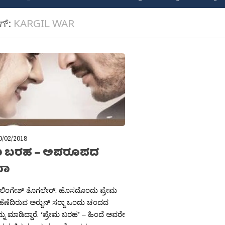
ಾಗ್:
KARGIL WAR
0/02/2018
ಮ ಬರಹ – ಅಪರೂಪದ
ಮಾ
 ಲಿಂಗೇಶ್ ತೊಗಲೇರ್. ಹೊಸದೊಂದು ಪ್ರೇಮ
 ಹೆಣೆದಿರುವ ಅರ‍್ಜುನ್ ಸರ‍್ಜಾ ಒಂದು ಚಂದದ
ನು ಮಾಡಿದ್ದಾರೆ. ‘ಪ್ರೇಮ ಬರಹ’ – ಹಿಂದೆ ಅವರೇ