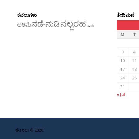
ಕವಲುಗಳು
ತೇದಿಮಣೆ
ನಲ್ಬರಹ
ನಡೆ-ನುಡಿ
ಅರಿಮೆ
ನಾಡು
M
T
3
4
10
11
17
18
24
25
31
« Jul
ಹೊನಲು © 2026.