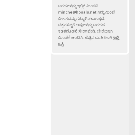
ಬರಹಗಳನ್ನು ಇಲ್ಲಿಗೆ ಮಿಂಚಿಸಿ:
minche@honalu.net
ನಿಮ್ಮ ಮಿಂಚೆ
ವಿಳಾಸವನ್ನು ಗುಟ್ಟಾಗಿಡಲಾಗುತ್ತದೆ.
ಚಿತ್ರಗಳಿದ್ದರೆ ಅವುಗಳನ್ನು ಬರಹದ
ಕಡತದೊಡನೆ ಸೇರಿಸಬೇಡಿ, ಬೇರೆಯಾಗಿ
ಮಿಂಚೆಗೆ ಅಂಟಿಸಿ. ಹೆಚ್ಚಿನ ಮಾಹಿತಿಗಾಗಿ
ಇಲ್ಲಿ
ಒತ್ತಿ
.