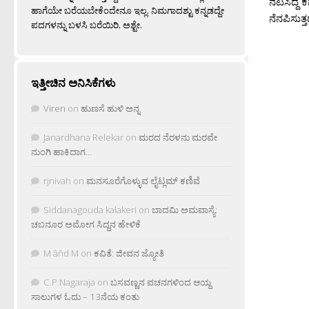
ನಟಿಸಿದ್ದ 
ಹಾಗೆಯೇ ಬರೆಯಬೇಕೆಂದೇನೂ ಇಲ್ಲ. ನಿಮಗಾದಶ್ಟು ಕನ್ನಡದ್ದೇ
ನೆನಪಿಸುತ್ತದ
ಪದಗಳನ್ನು ಬಳಸಿ ಬರೆಯಿರಿ, ಅಶ್ಟೇ.
ಇತ್ತೀಚಿನ ಅನಿಸಿಕೆಗಳು
Viren
on
ಹುಣಸೆ ಹುಳಿ ಅನ್ನ
Janardhana Relekar
on
ಮರದ ನೆರಳನು ಮರವೇ
ನುಂಗಿ ಹಾಕಿದಾಗ…
rjnivah
on
ಮನಸೂರೆಗೊಳ್ಳುವ ಲೈಟ್ಲಮ್ ಕಣಿವೆ
Siddanagouda kalakeri
on
ಬಾದಮಿ ಅಮವಾಸ್ಯೆ:
ಚಬನೂರ ಅಮೋಗ ಸಿದ್ದನ ಹೇಳಿಕೆ
M âñd M
on
ಕವಿತೆ: ಜೀವನ ಜ್ಯೋತಿ
C.P.Nagaraja
on
ಬಸವಣ್ಣನ ವಚನಗಳಿಂದ ಆಯ್ದ
ಸಾಲುಗಳ ಓದು – 13ನೆಯ ಕಂತು