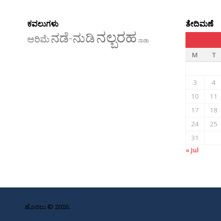
ಕವಲುಗಳು
ತೇದಿಮಣೆ
ನಲ್ಬರಹ
ನಡೆ-ನುಡಿ
ಅರಿಮೆ
ನಾಡು
M
T
3
4
10
11
17
18
24
25
31
« Jul
ಹೊನಲು © 2026.