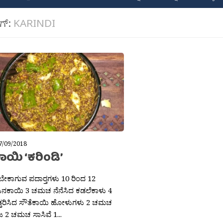
ಾಗ್:
KARINDI
7/09/2018
ಾಯಿ ‘ಕರಿಂಡಿ’
 ಬೇಕಾಗುವ ಪದಾರ‍್ತಗಳು 10 ರಿಂದ 12
ಿನಕಾಯಿ 3 ಚಮಚ ನೆನೆಸಿದ ಕಡಲೆಕಾಳು 4
ತರಿಸಿದ ಸೌತೆಕಾಯಿ ಹೋಳುಗಳು 2 ಚಮಚ
 2 ಚಮಚ ಸಾಸಿವೆ 1...