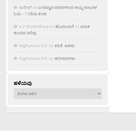
ರಾಜೀವ್
on
ಬಸವಣ್ಣನ ವಚನಗಳಿಂದ ಆಯ್ದ ಸಾಲುಗಳ
ಓದು – 13ನೆಯ ಕಂತು
K.V Shashidhara
on
ಹೊನಲುವಿಗೆ 11 ವರುಶ
ತುಂಬಿದ ನಲಿವು
Raghuramu N.V.
on
ಕವಿತೆ: ಅವಳು
Raghuramu N.V.
on
ಹನಿಗವನಗಳು
ಹಳೆಯವು
ಹಳೆಯವು