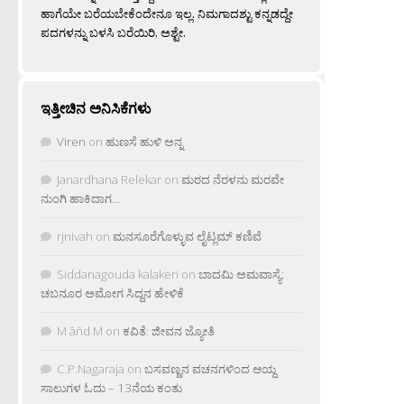
ಹಾಗೆಯೇ ಬರೆಯಬೇಕೆಂದೇನೂ ಇಲ್ಲ. ನಿಮಗಾದಶ್ಟು ಕನ್ನಡದ್ದೇ
ಪದಗಳನ್ನು ಬಳಸಿ ಬರೆಯಿರಿ, ಅಶ್ಟೇ.
ಇತ್ತೀಚಿನ ಅನಿಸಿಕೆಗಳು
Viren
on
ಹುಣಸೆ ಹುಳಿ ಅನ್ನ
Janardhana Relekar
on
ಮರದ ನೆರಳನು ಮರವೇ
ನುಂಗಿ ಹಾಕಿದಾಗ…
rjnivah
on
ಮನಸೂರೆಗೊಳ್ಳುವ ಲೈಟ್ಲಮ್ ಕಣಿವೆ
Siddanagouda kalakeri
on
ಬಾದಮಿ ಅಮವಾಸ್ಯೆ:
ಚಬನೂರ ಅಮೋಗ ಸಿದ್ದನ ಹೇಳಿಕೆ
M âñd M
on
ಕವಿತೆ: ಜೀವನ ಜ್ಯೋತಿ
C.P.Nagaraja
on
ಬಸವಣ್ಣನ ವಚನಗಳಿಂದ ಆಯ್ದ
ಸಾಲುಗಳ ಓದು – 13ನೆಯ ಕಂತು