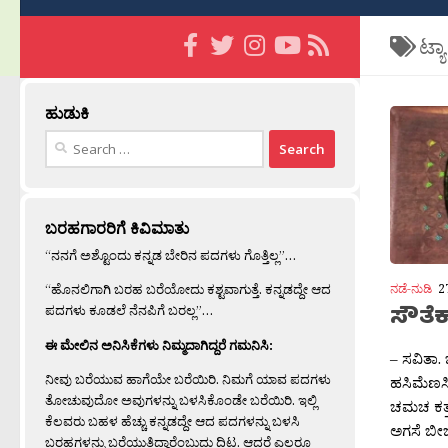
ಟ್ಯ
ಹುಡುಕಿ
Search
for:
ಬರಹಗಾರರಿಗೆ ಕಿವಿಮಾತು
“ನನಗೆ ಅಶ್ಟೊಂದು ಕನ್ನಡ ಬೇರಿನ ಪದಗಳು ಗೊತ್ತಿಲ್ಲ”…
ನಡೆ-ನುಡಿ
2
“ಹೊನಲಿಗಾಗಿ ಬರಹ ಬರೆಯೋದು ಕಶ್ಟವಾಗುತ್ತೆ. ಕನ್ನಡದ್ದೇ ಆದ
ಸೌತೆಕ
ಪದಗಳು ಕೂಡಲೆ ನೆನಪಿಗೆ ಬರಲ್ಲ”…
ಈ ಮೇಲಿನ ಅನಿಸಿಕೆಗಳು ನಿಮ್ಮದಾಗಿದ್ದರೆ ಗಮನಿಸಿ:
– ಸವಿತಾ.
ನೀವು ಬರೆಯುವ ಹಾಗೆಯೇ ಬರೆಯಿರಿ. ನಿಮಗೆ ಯಾವ ಪದಗಳು
ಹಸಿಮೆಣಸ
ತೋಚುವುದೋ ಅವುಗಳನ್ನು ಬಳಸಿಕೊಂಡೇ ಬರೆಯಿರಿ. ಇಲ್ಲಿ
ಚಮಚ ಕತ್
ಕೆಲವರು ಬಹಳ ಹೆಚ್ಚು ಕನ್ನಡದ್ದೇ ಆದ ಪದಗಳನ್ನು ಬಳಸಿ
ಅಗಸೆ ಬೀಜ
ಬರಹಗಳನ್ನು ಬರೆಯುತ್ತಿದ್ದಾರೆಂಬುದು ದಿಟ. ಆದರೆ ಎಲ್ಲರೂ