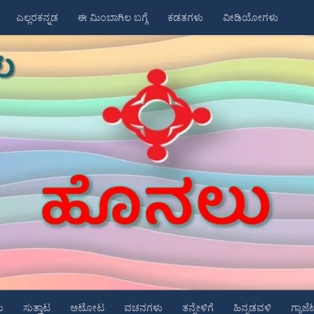
ಎಲ್ಲರಕನ್ನಡ
ಈ ಮಿಂಬಾಗಿಲ ಬಗ್ಗೆ
ಕಡತಗಳು
ವೀಡಿಯೋಗಳು
ು
ಸುತ್ತಾಟ
ಆಟೋಟ
ವಚನಗಳು
ತನ್ನೇಳಿಗೆ
ಹಿನ್ನಡವಳಿ
ಗ್ಯಾಜೆ