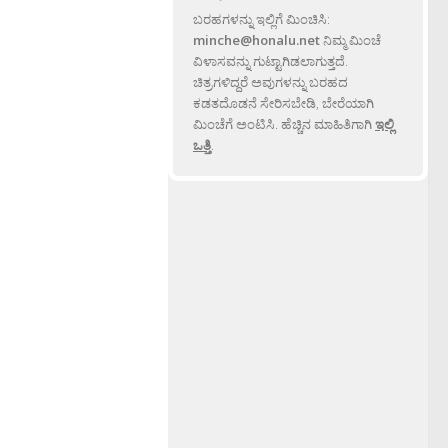
ಬರಹಗಳನ್ನು ಇಲ್ಲಿಗೆ ಮಿಂಚಿಸಿ:
minche@honalu.net
ನಿಮ್ಮ ಮಿಂಚೆ
ವಿಳಾಸವನ್ನು ಗುಟ್ಟಾಗಿಡಲಾಗುತ್ತದೆ.
ಚಿತ್ರಗಳಿದ್ದರೆ ಅವುಗಳನ್ನು ಬರಹದ
ಕಡತದೊಡನೆ ಸೇರಿಸಬೇಡಿ, ಬೇರೆಯಾಗಿ
ಮಿಂಚೆಗೆ ಅಂಟಿಸಿ. ಹೆಚ್ಚಿನ ಮಾಹಿತಿಗಾಗಿ
ಇಲ್ಲಿ
ಒತ್ತಿ
.