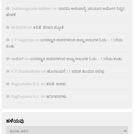
Siddanagouda kalakeri
on
ಬಾದಮಿ ಅಮವಾಸ್ಯೆ: ಚಬನೂರ ಅಮೋಗ ಸಿದ್ದನ
ಹೇಳಿಕೆ
M âñd M
on
ಕವಿತೆ: ಜೀವನ ಜ್ಯೋತಿ
C.P.Nagaraja
on
ಬಸವಣ್ಣನ ವಚನಗಳಿಂದ ಆಯ್ದ ಸಾಲುಗಳ ಓದು – 13ನೆಯ
ಕಂತು
ರಾಜೀವ್
on
ಬಸವಣ್ಣನ ವಚನಗಳಿಂದ ಆಯ್ದ ಸಾಲುಗಳ ಓದು – 13ನೆಯ ಕಂತು
K.V Shashidhara
on
ಹೊನಲುವಿಗೆ 11 ವರುಶ ತುಂಬಿದ ನಲಿವು
Raghuramu N.V.
on
ಕವಿತೆ: ಅವಳು
Raghuramu N.V.
on
ಹನಿಗವನಗಳು
ಹಳೆಯವು
ಹಳೆಯವು