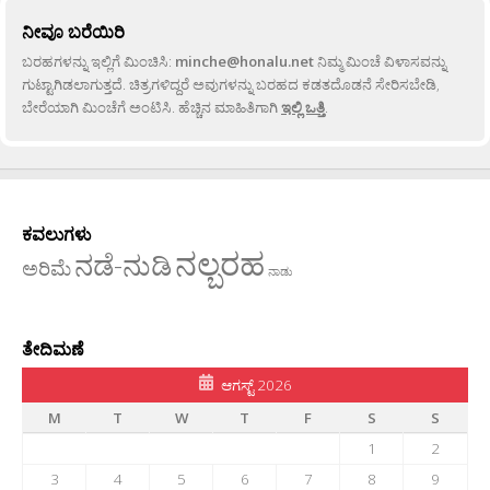
ನೀವೂ ಬರೆಯಿರಿ
ಬರಹಗಳನ್ನು ಇಲ್ಲಿಗೆ ಮಿಂಚಿಸಿ:
minche@honalu.net
ನಿಮ್ಮ ಮಿಂಚೆ ವಿಳಾಸವನ್ನು
ಗುಟ್ಟಾಗಿಡಲಾಗುತ್ತದೆ. ಚಿತ್ರಗಳಿದ್ದರೆ ಅವುಗಳನ್ನು ಬರಹದ ಕಡತದೊಡನೆ ಸೇರಿಸಬೇಡಿ,
ಬೇರೆಯಾಗಿ ಮಿಂಚೆಗೆ ಅಂಟಿಸಿ. ಹೆಚ್ಚಿನ ಮಾಹಿತಿಗಾಗಿ
ಇಲ್ಲಿ ಒತ್ತಿ
.
ಕವಲುಗಳು
ನಲ್ಬರಹ
ನಡೆ-ನುಡಿ
ಅರಿಮೆ
ನಾಡು
ತೇದಿಮಣೆ
ಆಗಸ್ಟ್ 2026
M
T
W
T
F
S
S
1
2
3
4
5
6
7
8
9