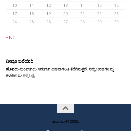
10
11
12
13
14
15
16
17
18
19
20
21
22
23
24
25
26
27
28
29
30
31
« Jul
ನೀವೂ ಬರೆಯಿರಿ
ಹೊನಲು
ಮಿಂಬಾಗಿಲು ನಿಮಗಾಗಿ ಯಾವಾಗಲೂ ತೆರೆದಿರುತ್ತದೆ. ನಿಮ್ಮ ಬರಹಗಳನ್ನು
ಕಳುಹಿಸಲು
ಇಲ್ಲಿ ಒತ್ತಿ
.
ಹೊನಲು © 2026.