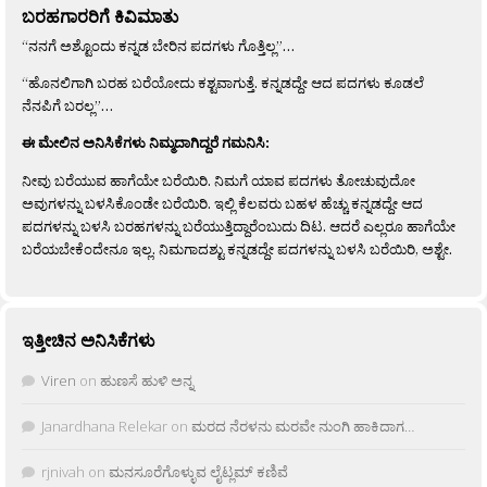
ಬರಹಗಾರರಿಗೆ ಕಿವಿಮಾತು
“ನನಗೆ ಅಶ್ಟೊಂದು ಕನ್ನಡ ಬೇರಿನ ಪದಗಳು ಗೊತ್ತಿಲ್ಲ”…
“ಹೊನಲಿಗಾಗಿ ಬರಹ ಬರೆಯೋದು ಕಶ್ಟವಾಗುತ್ತೆ. ಕನ್ನಡದ್ದೇ ಆದ ಪದಗಳು ಕೂಡಲೆ
ನೆನಪಿಗೆ ಬರಲ್ಲ”…
ಈ ಮೇಲಿನ ಅನಿಸಿಕೆಗಳು ನಿಮ್ಮದಾಗಿದ್ದರೆ ಗಮನಿಸಿ:
ನೀವು ಬರೆಯುವ ಹಾಗೆಯೇ ಬರೆಯಿರಿ. ನಿಮಗೆ ಯಾವ ಪದಗಳು ತೋಚುವುದೋ
ಅವುಗಳನ್ನು ಬಳಸಿಕೊಂಡೇ ಬರೆಯಿರಿ. ಇಲ್ಲಿ ಕೆಲವರು ಬಹಳ ಹೆಚ್ಚು ಕನ್ನಡದ್ದೇ ಆದ
ಪದಗಳನ್ನು ಬಳಸಿ ಬರಹಗಳನ್ನು ಬರೆಯುತ್ತಿದ್ದಾರೆಂಬುದು ದಿಟ. ಆದರೆ ಎಲ್ಲರೂ ಹಾಗೆಯೇ
ಬರೆಯಬೇಕೆಂದೇನೂ ಇಲ್ಲ. ನಿಮಗಾದಶ್ಟು ಕನ್ನಡದ್ದೇ ಪದಗಳನ್ನು ಬಳಸಿ ಬರೆಯಿರಿ, ಅಶ್ಟೇ.
ಇತ್ತೀಚಿನ ಅನಿಸಿಕೆಗಳು
Viren
on
ಹುಣಸೆ ಹುಳಿ ಅನ್ನ
Janardhana Relekar
on
ಮರದ ನೆರಳನು ಮರವೇ ನುಂಗಿ ಹಾಕಿದಾಗ…
rjnivah
on
ಮನಸೂರೆಗೊಳ್ಳುವ ಲೈಟ್ಲಮ್ ಕಣಿವೆ