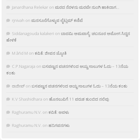
Janardhana Relekar
on
ಮರದ ನೆರಳನು ಮರವೇ ನುಂಗಿ ಹಾಕಿದಾಗ…
rjnivah
on
ಮನಸೂರೆಗೊಳ್ಳುವ ಲೈಟ್ಲಮ್ ಕಣಿವೆ
Siddanagouda kalakeri
on
ಬಾದಮಿ ಅಮವಾಸ್ಯೆ: ಚಬನೂರ ಅಮೋಗ ಸಿದ್ದನ
ಹೇಳಿಕೆ
M âñd M
on
ಕವಿತೆ: ಜೀವನ ಜ್ಯೋತಿ
C.P.Nagaraja
on
ಬಸವಣ್ಣನ ವಚನಗಳಿಂದ ಆಯ್ದ ಸಾಲುಗಳ ಓದು – 13ನೆಯ
ಕಂತು
ರಾಜೀವ್
on
ಬಸವಣ್ಣನ ವಚನಗಳಿಂದ ಆಯ್ದ ಸಾಲುಗಳ ಓದು – 13ನೆಯ ಕಂತು
K.V Shashidhara
on
ಹೊನಲುವಿಗೆ 11 ವರುಶ ತುಂಬಿದ ನಲಿವು
Raghuramu N.V.
on
ಕವಿತೆ: ಅವಳು
Raghuramu N.V.
on
ಹನಿಗವನಗಳು