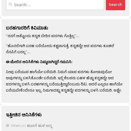
Search
for:
ಬರಹಗಾರರಿಗೆ ಕಿವಿಮಾತು
“ನನಗೆ ಅಶ್ಟೊಂದು ಕನ್ನಡ ಬೇರಿನ ಪದಗಳು ಗೊತ್ತಿಲ್ಲ”…
“ಹೊನಲಿಗಾಗಿ ಬರಹ ಬರೆಯೋದು ಕಶ್ಟವಾಗುತ್ತೆ. ಕನ್ನಡದ್ದೇ ಆದ ಪದಗಳು ಕೂಡಲೆ
ನೆನಪಿಗೆ ಬರಲ್ಲ”…
ಈ ಮೇಲಿನ ಅನಿಸಿಕೆಗಳು ನಿಮ್ಮದಾಗಿದ್ದರೆ ಗಮನಿಸಿ:
ನೀವು ಬರೆಯುವ ಹಾಗೆಯೇ ಬರೆಯಿರಿ. ನಿಮಗೆ ಯಾವ ಪದಗಳು ತೋಚುವುದೋ
ಅವುಗಳನ್ನು ಬಳಸಿಕೊಂಡೇ ಬರೆಯಿರಿ. ಇಲ್ಲಿ ಕೆಲವರು ಬಹಳ ಹೆಚ್ಚು ಕನ್ನಡದ್ದೇ ಆದ
ಪದಗಳನ್ನು ಬಳಸಿ ಬರಹಗಳನ್ನು ಬರೆಯುತ್ತಿದ್ದಾರೆಂಬುದು ದಿಟ. ಆದರೆ ಎಲ್ಲರೂ ಹಾಗೆಯೇ
ಬರೆಯಬೇಕೆಂದೇನೂ ಇಲ್ಲ. ನಿಮಗಾದಶ್ಟು ಕನ್ನಡದ್ದೇ ಪದಗಳನ್ನು ಬಳಸಿ ಬರೆಯಿರಿ, ಅಶ್ಟೇ.
ಇತ್ತೀಚಿನ ಅನಿಸಿಕೆಗಳು
Viren
on
ಹುಣಸೆ ಹುಳಿ ಅನ್ನ