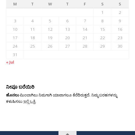
M
T
W
T
F
S
S
1
2
3
4
5
6
7
8
9
10
11
12
13
14
15
16
17
18
19
20
21
22
23
24
25
26
27
28
29
30
31
« Jul
ನೀವೂ ಬರೆಯಿರಿ
ಹೊನಲು
ಮಿಂಬಾಗಿಲು ನಿಮಗಾಗಿ ಯಾವಾಗಲೂ ತೆರೆದಿರುತ್ತದೆ. ನಿಮ್ಮ ಬರಹಗಳನ್ನು
ಕಳುಹಿಸಲು
ಇಲ್ಲಿ ಒತ್ತಿ
.