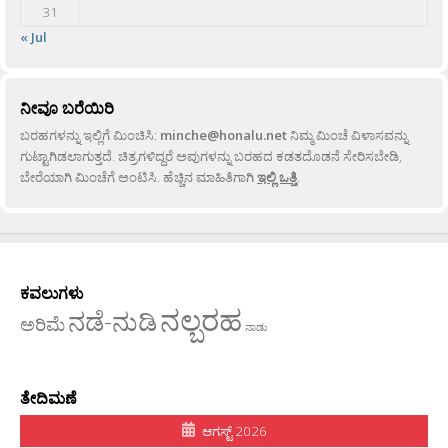
31
« Jul
ನೀವೂ ಬರೆಯಿರಿ
ಬರಹಗಳನ್ನು ಇಲ್ಲಿಗೆ ಮಿಂಚಿಸಿ:
minche@honalu.net
ನಿಮ್ಮ ಮಿಂಚೆ ವಿಳಾಸವನ್ನು
ಗುಟ್ಟಾಗಿಡಲಾಗುತ್ತದೆ. ಚಿತ್ರಗಳಿದ್ದರೆ ಅವುಗಳನ್ನು ಬರಹದ ಕಡತದೊಡನೆ ಸೇರಿಸಬೇಡಿ,
ಬೇರೆಯಾಗಿ ಮಿಂಚೆಗೆ ಅಂಟಿಸಿ. ಹೆಚ್ಚಿನ ಮಾಹಿತಿಗಾಗಿ
ಇಲ್ಲಿ ಒತ್ತಿ
.
ಕವಲುಗಳು
ನಲ್ಬರಹ
ನಡೆ-ನುಡಿ
ಅರಿಮೆ
ನಾಡು
ತೇದಿಮಣೆ
ಆಗಸ್ಟ್ 2026