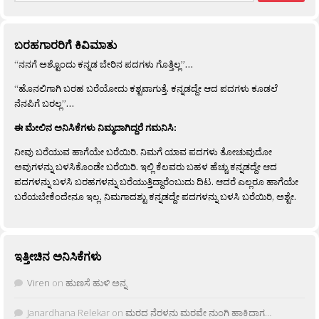
ಬರಹಗಾರರಿಗೆ ಕಿವಿಮಾತು
“ನನಗೆ ಅಶ್ಟೊಂದು ಕನ್ನಡ ಬೇರಿನ ಪದಗಳು ಗೊತ್ತಿಲ್ಲ”…
“ಹೊನಲಿಗಾಗಿ ಬರಹ ಬರೆಯೋದು ಕಶ್ಟವಾಗುತ್ತೆ. ಕನ್ನಡದ್ದೇ ಆದ ಪದಗಳು ಕೂಡಲೆ
ನೆನಪಿಗೆ ಬರಲ್ಲ”…
ಈ ಮೇಲಿನ ಅನಿಸಿಕೆಗಳು ನಿಮ್ಮದಾಗಿದ್ದರೆ ಗಮನಿಸಿ:
ನೀವು ಬರೆಯುವ ಹಾಗೆಯೇ ಬರೆಯಿರಿ. ನಿಮಗೆ ಯಾವ ಪದಗಳು ತೋಚುವುದೋ
ಅವುಗಳನ್ನು ಬಳಸಿಕೊಂಡೇ ಬರೆಯಿರಿ. ಇಲ್ಲಿ ಕೆಲವರು ಬಹಳ ಹೆಚ್ಚು ಕನ್ನಡದ್ದೇ ಆದ
ಪದಗಳನ್ನು ಬಳಸಿ ಬರಹಗಳನ್ನು ಬರೆಯುತ್ತಿದ್ದಾರೆಂಬುದು ದಿಟ. ಆದರೆ ಎಲ್ಲರೂ ಹಾಗೆಯೇ
ಬರೆಯಬೇಕೆಂದೇನೂ ಇಲ್ಲ. ನಿಮಗಾದಶ್ಟು ಕನ್ನಡದ್ದೇ ಪದಗಳನ್ನು ಬಳಸಿ ಬರೆಯಿರಿ, ಅಶ್ಟೇ.
ಇತ್ತೀಚಿನ ಅನಿಸಿಕೆಗಳು
Viren
on
ಹುಣಸೆ ಹುಳಿ ಅನ್ನ
Janardhana Relekar
on
ಮರದ ನೆರಳನು ಮರವೇ ನುಂಗಿ ಹಾಕಿದಾಗ…