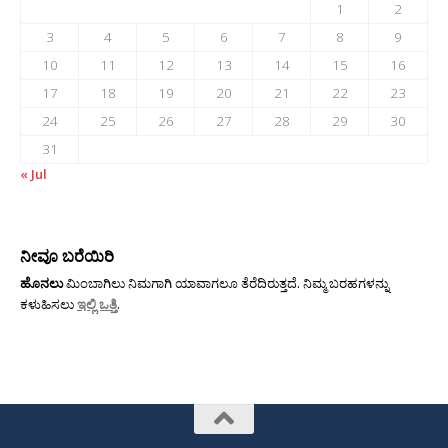
1
2
3
4
5
6
7
8
9
10
11
12
13
14
15
16
17
18
19
20
21
22
23
24
25
26
27
28
29
30
31
« Jul
ನೀವೂ ಬರೆಯಿರಿ
ಹೊನಲು
ಮಿಂಬಾಗಿಲು ನಿಮಗಾಗಿ ಯಾವಾಗಲೂ ತೆರೆದಿರುತ್ತದೆ. ನಿಮ್ಮ ಬರಹಗಳನ್ನು
ಕಳುಹಿಸಲು
ಇಲ್ಲಿ ಒತ್ತಿ
.