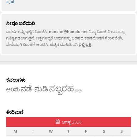
« Jul
ನೀವೂ ಬರೆಯಿರಿ
ಬರಹಗಳನ್ನು ಇಲ್ಲಿಗೆ ಮಿಂಚಿಸಿ:
minche@honalu.net
ನಿಮ್ಮ ಮಿಂಚೆ ವಿಳಾಸವನ್ನು
ಗುಟ್ಟಾಗಿಡಲಾಗುತ್ತದೆ. ಚಿತ್ರಗಳಿದ್ದರೆ ಅವುಗಳನ್ನು ಬರಹದ ಕಡತದೊಡನೆ ಸೇರಿಸಬೇಡಿ,
ಬೇರೆಯಾಗಿ ಮಿಂಚೆಗೆ ಅಂಟಿಸಿ. ಹೆಚ್ಚಿನ ಮಾಹಿತಿಗಾಗಿ
ಇಲ್ಲಿ ಒತ್ತಿ
.
ಕವಲುಗಳು
ನಲ್ಬರಹ
ನಡೆ-ನುಡಿ
ಅರಿಮೆ
ನಾಡು
ತೇದಿಮಣೆ
ಆಗಸ್ಟ್ 2026
M
T
W
T
F
S
S