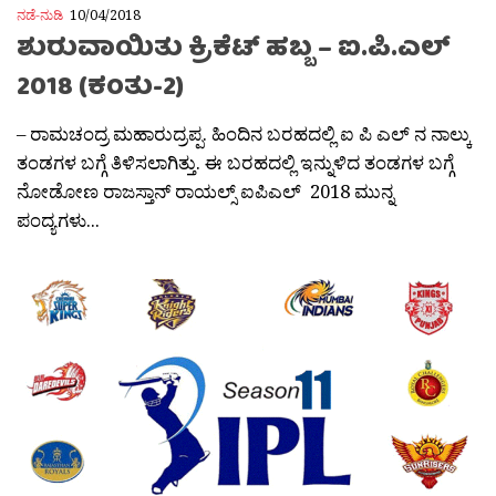
ನಡೆ-ನುಡಿ
10/04/2018
ಶುರುವಾಯಿತು ಕ್ರಿಕೆಟ್ ಹಬ್ಬ – ಐ.ಪಿ.ಎಲ್
2018 (ಕಂತು-2)
– ರಾಮಚಂದ್ರ ಮಹಾರುದ್ರಪ್ಪ. ಹಿಂದಿನ ಬರಹದಲ್ಲಿ ಐ ಪಿ ಎಲ್ ನ ನಾಲ್ಕು
ತಂಡಗಳ ಬಗ್ಗೆ ತಿಳಿಸಲಾಗಿತ್ತು. ಈ ಬರಹದಲ್ಲಿ ಇನ್ನುಳಿದ ತಂಡಗಳ ಬಗ್ಗೆ
ನೋಡೋಣ ರಾಜಸ್ತಾನ್ ರಾಯಲ್ಸ್ ಐಪಿಎಲ್ 2018 ಮುನ್ನ
ಪಂದ್ಯಗಳು...