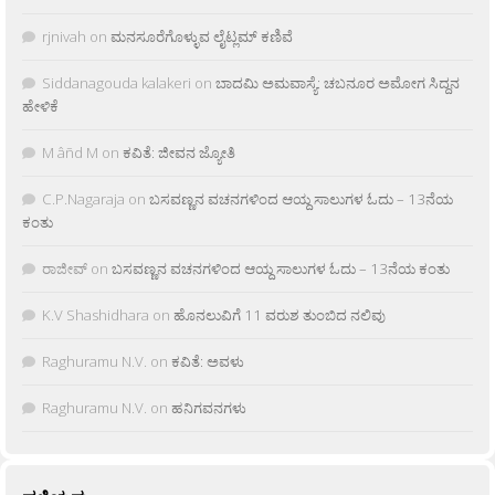
rjnivah
on
ಮನಸೂರೆಗೊಳ್ಳುವ ಲೈಟ್ಲಮ್ ಕಣಿವೆ
Siddanagouda kalakeri
on
ಬಾದಮಿ ಅಮವಾಸ್ಯೆ: ಚಬನೂರ ಅಮೋಗ ಸಿದ್ದನ
ಹೇಳಿಕೆ
M âñd M
on
ಕವಿತೆ: ಜೀವನ ಜ್ಯೋತಿ
C.P.Nagaraja
on
ಬಸವಣ್ಣನ ವಚನಗಳಿಂದ ಆಯ್ದ ಸಾಲುಗಳ ಓದು – 13ನೆಯ
ಕಂತು
ರಾಜೀವ್
on
ಬಸವಣ್ಣನ ವಚನಗಳಿಂದ ಆಯ್ದ ಸಾಲುಗಳ ಓದು – 13ನೆಯ ಕಂತು
K.V Shashidhara
on
ಹೊನಲುವಿಗೆ 11 ವರುಶ ತುಂಬಿದ ನಲಿವು
Raghuramu N.V.
on
ಕವಿತೆ: ಅವಳು
Raghuramu N.V.
on
ಹನಿಗವನಗಳು