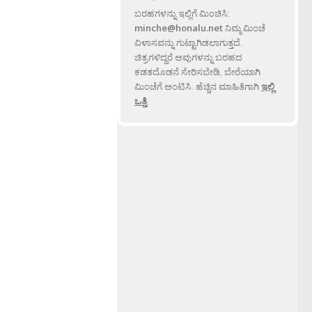
ಬರಹಗಳನ್ನು ಇಲ್ಲಿಗೆ ಮಿಂಚಿಸಿ:
minche@honalu.net
ನಿಮ್ಮ ಮಿಂಚೆ
ವಿಳಾಸವನ್ನು ಗುಟ್ಟಾಗಿಡಲಾಗುತ್ತದೆ.
ಚಿತ್ರಗಳಿದ್ದರೆ ಅವುಗಳನ್ನು ಬರಹದ
ಕಡತದೊಡನೆ ಸೇರಿಸಬೇಡಿ, ಬೇರೆಯಾಗಿ
ಮಿಂಚೆಗೆ ಅಂಟಿಸಿ. ಹೆಚ್ಚಿನ ಮಾಹಿತಿಗಾಗಿ
ಇಲ್ಲಿ
ಒತ್ತಿ
.