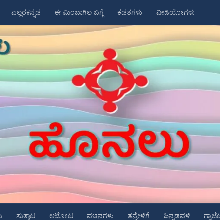
ಎಲ್ಲರಕನ್ನಡ
ಈ ಮಿಂಬಾಗಿಲ ಬಗ್ಗೆ
ಕಡತಗಳು
ವೀಡಿಯೋಗಳು
ು
ಸುತ್ತಾಟ
ಆಟೋಟ
ವಚನಗಳು
ತನ್ನೇಳಿಗೆ
ಹಿನ್ನಡವಳಿ
ಗ್ಯಾಜೆ