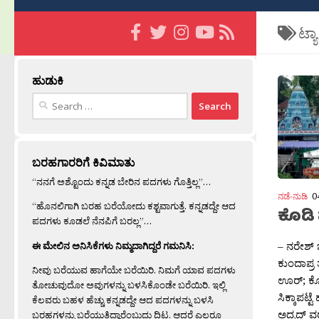
ಟ್ಯ
ಹುಡುಕಿ
Search
for:
ಬರಹಗಾರರಿಗೆ ಕಿವಿಮಾತು
“ನನಗೆ ಅಶ್ಟೊಂದು ಕನ್ನಡ ಬೇರಿನ ಪದಗಳು ಗೊತ್ತಿಲ್ಲ”…
ನಡೆ-ನುಡಿ
0
“ಹೊನಲಿಗಾಗಿ ಬರಹ ಬರೆಯೋದು ಕಶ್ಟವಾಗುತ್ತೆ. ಕನ್ನಡದ್ದೇ ಆದ
ಕೊಡಿ 
ಪದಗಳು ಕೂಡಲೆ ನೆನಪಿಗೆ ಬರಲ್ಲ”…
– ನರೇಶ್ ಬ
ಈ ಮೇಲಿನ ಅನಿಸಿಕೆಗಳು ನಿಮ್ಮದಾಗಿದ್ದರೆ ಗಮನಿಸಿ:
ಕುಂದಾಪ್
ನೀವು ಬರೆಯುವ ಹಾಗೆಯೇ ಬರೆಯಿರಿ. ನಿಮಗೆ ಯಾವ ಪದಗಳು
ಊರ‍್; ಕೋ
ತೋಚುವುದೋ ಅವುಗಳನ್ನು ಬಳಸಿಕೊಂಡೇ ಬರೆಯಿರಿ. ಇಲ್ಲಿ
ಸಿಕ್ಕಾಪಟ್
ಕೆಲವರು ಬಹಳ ಹೆಚ್ಚು ಕನ್ನಡದ್ದೇ ಆದ ಪದಗಳನ್ನು ಬಳಸಿ
ಅದ್ರದ್ ವರ‍್
ಬರಹಗಳನ್ನು ಬರೆಯುತ್ತಿದ್ದಾರೆಂಬುದು ದಿಟ. ಆದರೆ ಎಲ್ಲರೂ