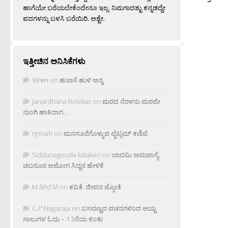
ಹಾಗೆಯೇ ಬರೆಯಬೇಕೆಂದೇನೂ ಇಲ್ಲ. ನಿಮಗಾದಶ್ಟು ಕನ್ನಡದ್ದೇ
ಪದಗಳನ್ನು ಬಳಸಿ ಬರೆಯಿರಿ, ಅಶ್ಟೇ.
ಇತ್ತೀಚಿನ ಅನಿಸಿಕೆಗಳು
Viren
on
ಹುಣಸೆ ಹುಳಿ ಅನ್ನ
Janardhana Relekar
on
ಮರದ ನೆರಳನು ಮರವೇ
ನುಂಗಿ ಹಾಕಿದಾಗ…
rjnivah
on
ಮನಸೂರೆಗೊಳ್ಳುವ ಲೈಟ್ಲಮ್ ಕಣಿವೆ
Siddanagouda kalakeri
on
ಬಾದಮಿ ಅಮವಾಸ್ಯೆ:
ಚಬನೂರ ಅಮೋಗ ಸಿದ್ದನ ಹೇಳಿಕೆ
M âñd M
on
ಕವಿತೆ: ಜೀವನ ಜ್ಯೋತಿ
C.P.Nagaraja
on
ಬಸವಣ್ಣನ ವಚನಗಳಿಂದ ಆಯ್ದ
ಸಾಲುಗಳ ಓದು – 13ನೆಯ ಕಂತು