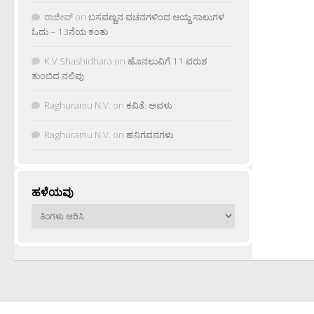
ರಾಜೀವ್
on
ಬಸವಣ್ಣನ ವಚನಗಳಿಂದ ಆಯ್ದ ಸಾಲುಗಳ
ಓದು – 13ನೆಯ ಕಂತು
K.V Shashidhara
on
ಹೊನಲುವಿಗೆ 11 ವರುಶ
ತುಂಬಿದ ನಲಿವು
Raghuramu N.V.
on
ಕವಿತೆ: ಅವಳು
Raghuramu N.V.
on
ಹನಿಗವನಗಳು
ಹಳೆಯವು
ಹಳೆಯವು