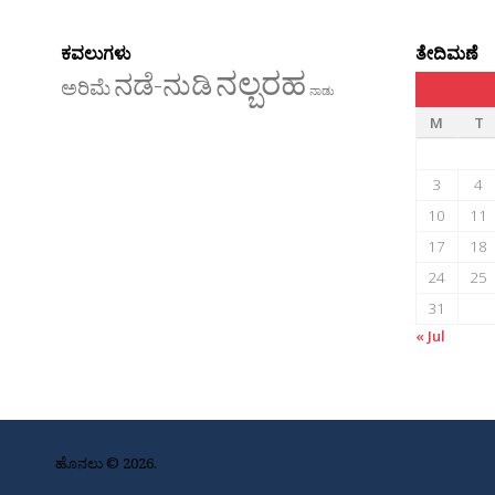
ಕವಲುಗಳು
ತೇದಿಮಣೆ
ನಲ್ಬರಹ
ನಡೆ-ನುಡಿ
ಅರಿಮೆ
ನಾಡು
M
T
3
4
10
11
17
18
24
25
31
« Jul
ಹೊನಲು © 2026.