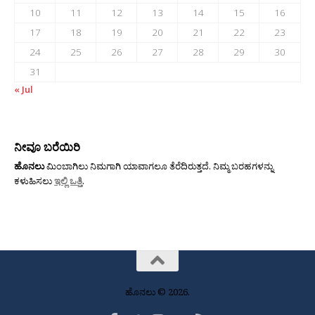
10
11
12
13
14
15
16
17
18
19
20
21
22
23
24
25
26
27
28
29
30
31
« Jul
ನೀವೂ ಬರೆಯಿರಿ
ಹೊನಲು
ಮಿಂಬಾಗಿಲು ನಿಮಗಾಗಿ ಯಾವಾಗಲೂ ತೆರೆದಿರುತ್ತದೆ. ನಿಮ್ಮ ಬರಹಗಳನ್ನು
ಕಳುಹಿಸಲು
ಇಲ್ಲಿ ಒತ್ತಿ
.
ಹೊನಲು © 2026.