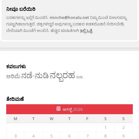
ನೀವೂ ಬರೆಯಿರಿ
ಬರಹಗಳನ್ನು ಇಲ್ಲಿಗೆ ಮಿಂಚಿಸಿ:
minche@honalu.net
ನಿಮ್ಮ ಮಿಂಚೆ ವಿಳಾಸವನ್ನು
ಗುಟ್ಟಾಗಿಡಲಾಗುತ್ತದೆ. ಚಿತ್ರಗಳಿದ್ದರೆ ಅವುಗಳನ್ನು ಬರಹದ ಕಡತದೊಡನೆ ಸೇರಿಸಬೇಡಿ,
ಬೇರೆಯಾಗಿ ಮಿಂಚೆಗೆ ಅಂಟಿಸಿ. ಹೆಚ್ಚಿನ ಮಾಹಿತಿಗಾಗಿ
ಇಲ್ಲಿ ಒತ್ತಿ
.
ಕವಲುಗಳು
ನಲ್ಬರಹ
ನಡೆ-ನುಡಿ
ಅರಿಮೆ
ನಾಡು
ತೇದಿಮಣೆ
ಆಗಸ್ಟ್ 2026
M
T
W
T
F
S
S
1
2
3
4
5
6
7
8
9