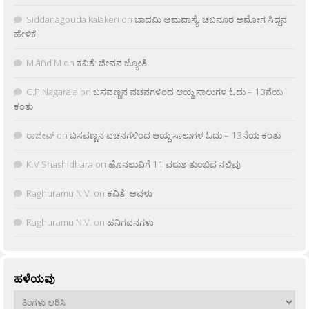
Siddanagouda kalakeri
on
ಬಾದಮಿ ಅಮವಾಸ್ಯೆ: ಚಬನೂರ ಅಮೋಗ ಸಿದ್ದನ
ಹೇಳಿಕೆ
M âñd M
on
ಕವಿತೆ: ಜೀವನ ಜ್ಯೋತಿ
C.P.Nagaraja
on
ಬಸವಣ್ಣನ ವಚನಗಳಿಂದ ಆಯ್ದ ಸಾಲುಗಳ ಓದು – 13ನೆಯ
ಕಂತು
ರಾಜೀವ್
on
ಬಸವಣ್ಣನ ವಚನಗಳಿಂದ ಆಯ್ದ ಸಾಲುಗಳ ಓದು – 13ನೆಯ ಕಂತು
K.V Shashidhara
on
ಹೊನಲುವಿಗೆ 11 ವರುಶ ತುಂಬಿದ ನಲಿವು
Raghuramu N.V.
on
ಕವಿತೆ: ಅವಳು
Raghuramu N.V.
on
ಹನಿಗವನಗಳು
ಹಳೆಯವು
ಹಳೆಯವು