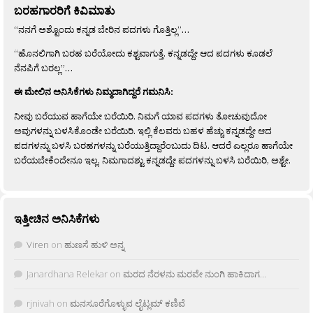
ಬರಹಗಾರರಿಗೆ ಕಿವಿಮಾತು
“ನನಗೆ ಅಶ್ಟೊಂದು ಕನ್ನಡ ಬೇರಿನ ಪದಗಳು ಗೊತ್ತಿಲ್ಲ”…
“ಹೊನಲಿಗಾಗಿ ಬರಹ ಬರೆಯೋದು ಕಶ್ಟವಾಗುತ್ತೆ. ಕನ್ನಡದ್ದೇ ಆದ ಪದಗಳು ಕೂಡಲೆ
ನೆನಪಿಗೆ ಬರಲ್ಲ”…
ಈ ಮೇಲಿನ ಅನಿಸಿಕೆಗಳು ನಿಮ್ಮದಾಗಿದ್ದರೆ ಗಮನಿಸಿ:
ನೀವು ಬರೆಯುವ ಹಾಗೆಯೇ ಬರೆಯಿರಿ. ನಿಮಗೆ ಯಾವ ಪದಗಳು ತೋಚುವುದೋ
ಅವುಗಳನ್ನು ಬಳಸಿಕೊಂಡೇ ಬರೆಯಿರಿ. ಇಲ್ಲಿ ಕೆಲವರು ಬಹಳ ಹೆಚ್ಚು ಕನ್ನಡದ್ದೇ ಆದ
ಪದಗಳನ್ನು ಬಳಸಿ ಬರಹಗಳನ್ನು ಬರೆಯುತ್ತಿದ್ದಾರೆಂಬುದು ದಿಟ. ಆದರೆ ಎಲ್ಲರೂ ಹಾಗೆಯೇ
ಬರೆಯಬೇಕೆಂದೇನೂ ಇಲ್ಲ. ನಿಮಗಾದಶ್ಟು ಕನ್ನಡದ್ದೇ ಪದಗಳನ್ನು ಬಳಸಿ ಬರೆಯಿರಿ, ಅಶ್ಟೇ.
ಇತ್ತೀಚಿನ ಅನಿಸಿಕೆಗಳು
Viren
on
ಹುಣಸೆ ಹುಳಿ ಅನ್ನ
Janardhana Relekar
on
ಮರದ ನೆರಳನು ಮರವೇ ನುಂಗಿ ಹಾಕಿದಾಗ…
rjnivah
on
ಮನಸೂರೆಗೊಳ್ಳುವ ಲೈಟ್ಲಮ್ ಕಣಿವೆ