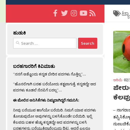
ಟ್ಯ
ಹುಡುಕಿ
Search
for:
ಬರಹಗಾರರಿಗೆ ಕಿವಿಮಾತು
“ನನಗೆ ಅಶ್ಟೊಂದು ಕನ್ನಡ ಬೇರಿನ ಪದಗಳು ಗೊತ್ತಿಲ್ಲ”…
ಅರಿಮೆ
02/
“ಹೊನಲಿಗಾಗಿ ಬರಹ ಬರೆಯೋದು ಕಶ್ಟವಾಗುತ್ತೆ. ಕನ್ನಡದ್ದೇ ಆದ
ಜೀರುಂ
ಪದಗಳು ಕೂಡಲೆ ನೆನಪಿಗೆ ಬರಲ್ಲ”…
ಕೆಲವ
ಈ ಮೇಲಿನ ಅನಿಸಿಕೆಗಳು ನಿಮ್ಮದಾಗಿದ್ದರೆ ಗಮನಿಸಿ:
– ನಾಗರಾಜ
ನೀವು ಬರೆಯುವ ಹಾಗೆಯೇ ಬರೆಯಿರಿ. ನಿಮಗೆ ಯಾವ ಪದಗಳು
ತೋಚುವುದೋ ಅವುಗಳನ್ನು ಬಳಸಿಕೊಂಡೇ ಬರೆಯಿರಿ. ಇಲ್ಲಿ
ತಪ್ಪಿಸಿಕೊಳ
ಕೆಲವರು ಬಹಳ ಹೆಚ್ಚು ಕನ್ನಡದ್ದೇ ಆದ ಪದಗಳನ್ನು ಬಳಸಿ
ನುಣುಚಿಕೊಳ್
ಬರಹಗಳನ್ನು ಬರೆಯುತ್ತಿದ್ದಾರೆಂಬುದು ದಿಟ. ಆದರೆ ಎಲ್ಲರೂ