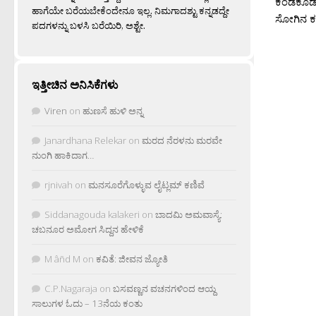
ಕಂಡಕೂಡಲ
ಹಾಗೆಯೇ ಬರೆಯಬೇಕೆಂದೇನೂ ಇಲ್ಲ. ನಿಮಗಾದಶ್ಟು ಕನ್ನಡದ್ದೇ
ಸೋಗಿನ ಕಣ್
ಪದಗಳನ್ನು ಬಳಸಿ ಬರೆಯಿರಿ, ಅಶ್ಟೇ.
ಇತ್ತೀಚಿನ ಅನಿಸಿಕೆಗಳು
Viren
on
ಹುಣಸೆ ಹುಳಿ ಅನ್ನ
Janardhana Relekar
on
ಮರದ ನೆರಳನು ಮರವೇ
ನುಂಗಿ ಹಾಕಿದಾಗ…
rjnivah
on
ಮನಸೂರೆಗೊಳ್ಳುವ ಲೈಟ್ಲಮ್ ಕಣಿವೆ
Siddanagouda kalakeri
on
ಬಾದಮಿ ಅಮವಾಸ್ಯೆ:
ಚಬನೂರ ಅಮೋಗ ಸಿದ್ದನ ಹೇಳಿಕೆ
M âñd M
on
ಕವಿತೆ: ಜೀವನ ಜ್ಯೋತಿ
C.P.Nagaraja
on
ಬಸವಣ್ಣನ ವಚನಗಳಿಂದ ಆಯ್ದ
ಸಾಲುಗಳ ಓದು – 13ನೆಯ ಕಂತು