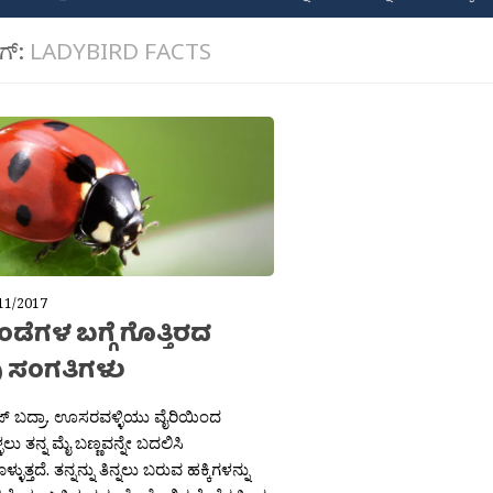
ಾಗ್:
LADYBIRD FACTS
11/2017
ಡೆಗಳ ಬಗ್ಗೆ ಗೊತ್ತಿರದ
ು ಸಂಗತಿಗಳು
್ ಬದ್ರಾ. ಊಸರವಳ್ಳಿಯು ವೈರಿಯಿಂದ
್ಳಲು ತನ್ನ ಮೈ ಬಣ್ಣವನ್ನೇ ಬದಲಿಸಿ
ಳುತ್ತದೆ. ತನ್ನನ್ನು ತಿನ್ನಲು ಬರುವ ಹಕ್ಕಿಗಳನ್ನು