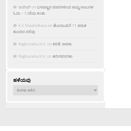
ರಾಜೀವ್
on
ಬಸವಣ್ಣನ ವಚನಗಳಿಂದ ಆಯ್ದ ಸಾಲುಗಳ
ಓದು – 13ನೆಯ ಕಂತು
K.V Shashidhara
on
ಹೊನಲುವಿಗೆ 11 ವರುಶ
ತುಂಬಿದ ನಲಿವು
Raghuramu N.V.
on
ಕವಿತೆ: ಅವಳು
Raghuramu N.V.
on
ಹನಿಗವನಗಳು
ಹಳೆಯವು
ಹಳೆಯವು