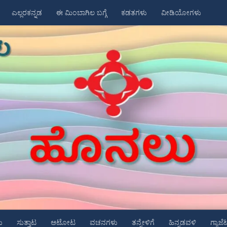
ಎಲ್ಲರಕನ್ನಡ
ಈ ಮಿಂಬಾಗಿಲ ಬಗ್ಗೆ
ಕಡತಗಳು
ವೀಡಿಯೋಗಳು
ು
ಸುತ್ತಾಟ
ಆಟೋಟ
ವಚನಗಳು
ತನ್ನೇಳಿಗೆ
ಹಿನ್ನಡವಳಿ
ಗ್ಯಾಜೆ