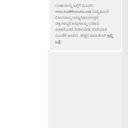
ಬರಹಗಳನ್ನು ಇಲ್ಲಿಗೆ ಮಿಂಚಿಸಿ:
minche@honalu.net
ನಿಮ್ಮ ಮಿಂಚೆ
ವಿಳಾಸವನ್ನು ಗುಟ್ಟಾಗಿಡಲಾಗುತ್ತದೆ.
ಚಿತ್ರಗಳಿದ್ದರೆ ಅವುಗಳನ್ನು ಬರಹದ
ಕಡತದೊಡನೆ ಸೇರಿಸಬೇಡಿ, ಬೇರೆಯಾಗಿ
ಮಿಂಚೆಗೆ ಅಂಟಿಸಿ. ಹೆಚ್ಚಿನ ಮಾಹಿತಿಗಾಗಿ
ಇಲ್ಲಿ
ಒತ್ತಿ
.