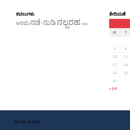
ಕವಲುಗಳು
ತೇದಿಮಣೆ
ನಲ್ಬರಹ
ನಡೆ-ನುಡಿ
ಅರಿಮೆ
ನಾಡು
M
T
3
4
10
11
17
18
24
25
31
« Jul
ಹೊನಲು © 2026.