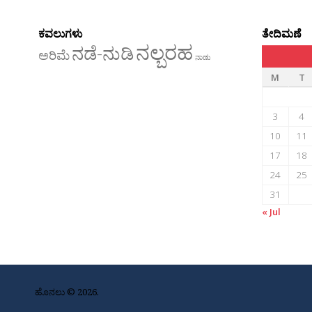
ಕವಲುಗಳು
ತೇದಿಮಣೆ
ನಲ್ಬರಹ
ನಡೆ-ನುಡಿ
ಅರಿಮೆ
ನಾಡು
M
T
3
4
10
11
17
18
24
25
31
« Jul
ಹೊನಲು © 2026.