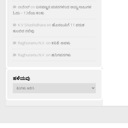
ರಾಜೀವ್
on
ಬಸವಣ್ಣನ ವಚನಗಳಿಂದ ಆಯ್ದ ಸಾಲುಗಳ
ಓದು – 13ನೆಯ ಕಂತು
K.V Shashidhara
on
ಹೊನಲುವಿಗೆ 11 ವರುಶ
ತುಂಬಿದ ನಲಿವು
Raghuramu N.V.
on
ಕವಿತೆ: ಅವಳು
Raghuramu N.V.
on
ಹನಿಗವನಗಳು
ಹಳೆಯವು
ಹಳೆಯವು