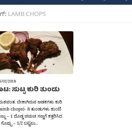
ಾಗ್:
LAMB CHOPS
6/02/2018
: ಸುಟ್ಟ ಕುರಿ ತುಂಡು
 ಯಶವಂತ. ಬೇಕಾಗಿರುವ ಅಡಕಗಳು ಕುರಿ
Lamb chops)- 8 ತುಂಡುಗಳು ಶುಂಟಿ
 ಗೊಜ್ಜು – 1 ದೊಡ್ಡ ಚಮಚ ಸಣ್ಣಗೆ ಕತ್ತರಿಸಿದ
 ಸೊಪ್ಪು – 1/2 ಬಟ್ಟಲು...