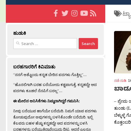
ಟ್ಯ
ಹುಡುಕಿ
Search
for:
ಬರಹಗಾರರಿಗೆ ಕಿವಿಮಾತು
“ನನಗೆ ಅಶ್ಟೊಂದು ಕನ್ನಡ ಬೇರಿನ ಪದಗಳು ಗೊತ್ತಿಲ್ಲ”…
ನಡೆ-ನುಡಿ
1
“ಹೊನಲಿಗಾಗಿ ಬರಹ ಬರೆಯೋದು ಕಶ್ಟವಾಗುತ್ತೆ. ಕನ್ನಡದ್ದೇ ಆದ
ಬಾಡೂಟ
ಪದಗಳು ಕೂಡಲೆ ನೆನಪಿಗೆ ಬರಲ್ಲ”…
– ಪ್ರೇಮ
ಈ ಮೇಲಿನ ಅನಿಸಿಕೆಗಳು ನಿಮ್ಮದಾಗಿದ್ದರೆ ಗಮನಿಸಿ:
ತುಂಡು (
ನೀವು ಬರೆಯುವ ಹಾಗೆಯೇ ಬರೆಯಿರಿ. ನಿಮಗೆ ಯಾವ ಪದಗಳು
ಬೆಳ್ಳುಳ್ಳಿ
ತೋಚುವುದೋ ಅವುಗಳನ್ನು ಬಳಸಿಕೊಂಡೇ ಬರೆಯಿರಿ. ಇಲ್ಲಿ
ಕೊತ್ತಂಬರಿ
ಕೆಲವರು ಬಹಳ ಹೆಚ್ಚು ಕನ್ನಡದ್ದೇ ಆದ ಪದಗಳನ್ನು ಬಳಸಿ
ಬರಹಗಳನ್ನು ಬರೆಯುತ್ತಿದ್ದಾರೆಂಬುದು ದಿಟ. ಆದರೆ ಎಲ್ಲರೂ