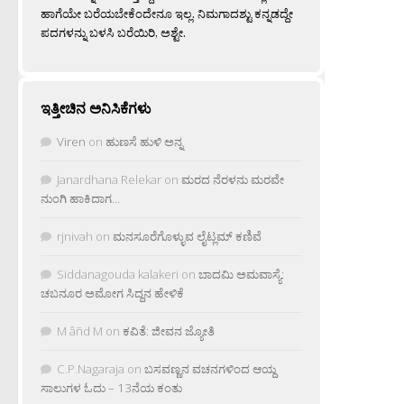
ಹಾಗೆಯೇ ಬರೆಯಬೇಕೆಂದೇನೂ ಇಲ್ಲ. ನಿಮಗಾದಶ್ಟು ಕನ್ನಡದ್ದೇ
ಪದಗಳನ್ನು ಬಳಸಿ ಬರೆಯಿರಿ, ಅಶ್ಟೇ.
ಇತ್ತೀಚಿನ ಅನಿಸಿಕೆಗಳು
Viren
on
ಹುಣಸೆ ಹುಳಿ ಅನ್ನ
Janardhana Relekar
on
ಮರದ ನೆರಳನು ಮರವೇ
ನುಂಗಿ ಹಾಕಿದಾಗ…
rjnivah
on
ಮನಸೂರೆಗೊಳ್ಳುವ ಲೈಟ್ಲಮ್ ಕಣಿವೆ
Siddanagouda kalakeri
on
ಬಾದಮಿ ಅಮವಾಸ್ಯೆ:
ಚಬನೂರ ಅಮೋಗ ಸಿದ್ದನ ಹೇಳಿಕೆ
M âñd M
on
ಕವಿತೆ: ಜೀವನ ಜ್ಯೋತಿ
C.P.Nagaraja
on
ಬಸವಣ್ಣನ ವಚನಗಳಿಂದ ಆಯ್ದ
ಸಾಲುಗಳ ಓದು – 13ನೆಯ ಕಂತು