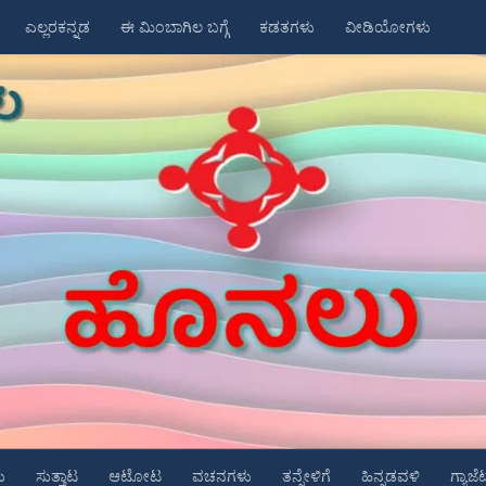
ಎಲ್ಲರಕನ್ನಡ
ಈ ಮಿಂಬಾಗಿಲ ಬಗ್ಗೆ
ಕಡತಗಳು
ವೀಡಿಯೋಗಳು
ು
ಸುತ್ತಾಟ
ಆಟೋಟ
ವಚನಗಳು
ತನ್ನೇಳಿಗೆ
ಹಿನ್ನಡವಳಿ
ಗ್ಯಾಜೆ