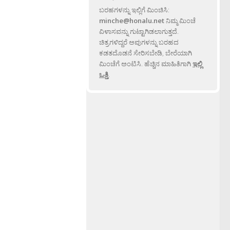
ಬರಹಗಳನ್ನು ಇಲ್ಲಿಗೆ ಮಿಂಚಿಸಿ:
minche@honalu.net
ನಿಮ್ಮ ಮಿಂಚೆ
ವಿಳಾಸವನ್ನು ಗುಟ್ಟಾಗಿಡಲಾಗುತ್ತದೆ.
ಚಿತ್ರಗಳಿದ್ದರೆ ಅವುಗಳನ್ನು ಬರಹದ
ಕಡತದೊಡನೆ ಸೇರಿಸಬೇಡಿ, ಬೇರೆಯಾಗಿ
ಮಿಂಚೆಗೆ ಅಂಟಿಸಿ. ಹೆಚ್ಚಿನ ಮಾಹಿತಿಗಾಗಿ
ಇಲ್ಲಿ
ಒತ್ತಿ
.