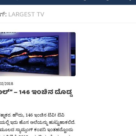
ಾಗ್:
LARGEST TV
02/2018
ಾಲ್” – 146 ಇಂಚಿನ ದೊಡ್ಡ
್ನಾಕರ. ಹೌದು, 146 ಇಂಚಿನ ಟಿವಿ! ಟಿವಿ
ೆಯಲ್ಲಿ ಇದು ಹೊಸ ಅಲೆಯನ್ನು ಹುಟ್ಟುಹಾಕಲಿದೆ.
ಮೂಲದ ಸ್ಯಾಮ್ಸಂಗ್ ಕಂಪನಿ ಇಂತಹದ್ದೊಂದು