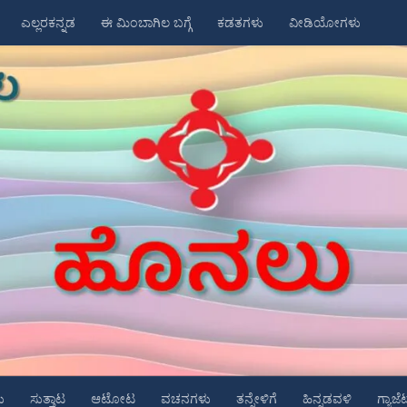
ಎಲ್ಲರಕನ್ನಡ
ಈ ಮಿಂಬಾಗಿಲ ಬಗ್ಗೆ
ಕಡತಗಳು
ವೀಡಿಯೋಗಳು
ು
ಸುತ್ತಾಟ
ಆಟೋಟ
ವಚನಗಳು
ತನ್ನೇಳಿಗೆ
ಹಿನ್ನಡವಳಿ
ಗ್ಯಾಜೆ