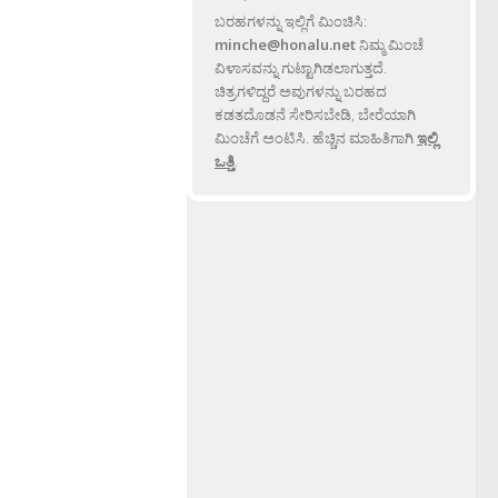
ಬರಹಗಳನ್ನು ಇಲ್ಲಿಗೆ ಮಿಂಚಿಸಿ:
minche@honalu.net
ನಿಮ್ಮ ಮಿಂಚೆ
ವಿಳಾಸವನ್ನು ಗುಟ್ಟಾಗಿಡಲಾಗುತ್ತದೆ.
ಚಿತ್ರಗಳಿದ್ದರೆ ಅವುಗಳನ್ನು ಬರಹದ
ಕಡತದೊಡನೆ ಸೇರಿಸಬೇಡಿ, ಬೇರೆಯಾಗಿ
ಮಿಂಚೆಗೆ ಅಂಟಿಸಿ. ಹೆಚ್ಚಿನ ಮಾಹಿತಿಗಾಗಿ
ಇಲ್ಲಿ
ಒತ್ತಿ
.