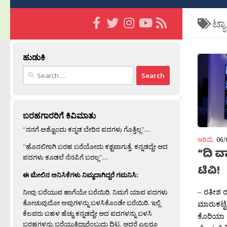
ಟ್ಯ
ಹುಡುಕಿ
Search
for:
ಬರಹಗಾರರಿಗೆ ಕಿವಿಮಾತು
“ನನಗೆ ಅಶ್ಟೊಂದು ಕನ್ನಡ ಬೇರಿನ ಪದಗಳು ಗೊತ್ತಿಲ್ಲ”…
ಅರಿಮೆ
06/
“ಹೊನಲಿಗಾಗಿ ಬರಹ ಬರೆಯೋದು ಕಶ್ಟವಾಗುತ್ತೆ. ಕನ್ನಡದ್ದೇ ಆದ
“ದಿ ವ
ಪದಗಳು ಕೂಡಲೆ ನೆನಪಿಗೆ ಬರಲ್ಲ”…
ಟಿವಿ!
ಈ ಮೇಲಿನ ಅನಿಸಿಕೆಗಳು ನಿಮ್ಮದಾಗಿದ್ದರೆ ಗಮನಿಸಿ:
– ರತೀಶ ರತ
ನೀವು ಬರೆಯುವ ಹಾಗೆಯೇ ಬರೆಯಿರಿ. ನಿಮಗೆ ಯಾವ ಪದಗಳು
ತೋಚುವುದೋ ಅವುಗಳನ್ನು ಬಳಸಿಕೊಂಡೇ ಬರೆಯಿರಿ. ಇಲ್ಲಿ
ಮಾರುಕಟ್ಟ
ಕೆಲವರು ಬಹಳ ಹೆಚ್ಚು ಕನ್ನಡದ್ದೇ ಆದ ಪದಗಳನ್ನು ಬಳಸಿ
ಕೊರಿಯಾ 
ಬರಹಗಳನ್ನು ಬರೆಯುತ್ತಿದ್ದಾರೆಂಬುದು ದಿಟ. ಆದರೆ ಎಲ್ಲರೂ