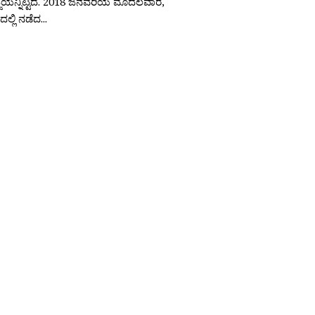
್ಜೆಯನ್ನಿಟ್ಟಿದೆ. ‍2018 ಜನವರಿಯ ಮೊದಲವಾರ,
್ಲಿ ನಡೆದ...