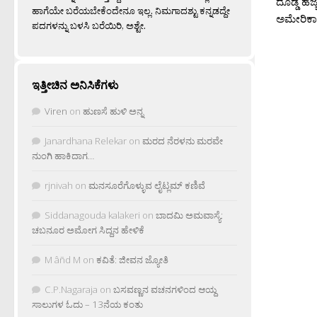
ದೊಡ್ಡ ಹೆಜ
ಹಾಗೆಯೇ ಬರೆಯಬೇಕೆಂದೇನೂ ಇಲ್ಲ. ನಿಮಗಾದಶ್ಟು ಕನ್ನಡದ್ದೇ
ಅಮೇರಿಕಾದಲ
ಪದಗಳನ್ನು ಬಳಸಿ ಬರೆಯಿರಿ, ಅಶ್ಟೇ.
ಇತ್ತೀಚಿನ ಅನಿಸಿಕೆಗಳು
Viren
on
ಹುಣಸೆ ಹುಳಿ ಅನ್ನ
Janardhana Relekar
on
ಮರದ ನೆರಳನು ಮರವೇ
ನುಂಗಿ ಹಾಕಿದಾಗ…
rjnivah
on
ಮನಸೂರೆಗೊಳ್ಳುವ ಲೈಟ್ಲಮ್ ಕಣಿವೆ
Siddanagouda kalakeri
on
ಬಾದಮಿ ಅಮವಾಸ್ಯೆ:
ಚಬನೂರ ಅಮೋಗ ಸಿದ್ದನ ಹೇಳಿಕೆ
M âñd M
on
ಕವಿತೆ: ಜೀವನ ಜ್ಯೋತಿ
C.P.Nagaraja
on
ಬಸವಣ್ಣನ ವಚನಗಳಿಂದ ಆಯ್ದ
ಸಾಲುಗಳ ಓದು – 13ನೆಯ ಕಂತು