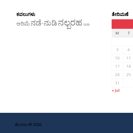
ಕವಲುಗಳು
ತೇದಿಮಣೆ
ನಲ್ಬರಹ
ನಡೆ-ನುಡಿ
ಅರಿಮೆ
ನಾಡು
M
T
3
4
10
11
17
18
24
25
31
« Jul
ಹೊನಲು © 2026.