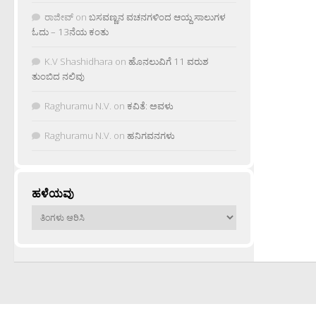
ರಾಜೀವ್
on
ಬಸವಣ್ಣನ ವಚನಗಳಿಂದ ಆಯ್ದ ಸಾಲುಗಳ
ಓದು – 13ನೆಯ ಕಂತು
K.V Shashidhara
on
ಹೊನಲುವಿಗೆ 11 ವರುಶ
ತುಂಬಿದ ನಲಿವು
Raghuramu N.V.
on
ಕವಿತೆ: ಅವಳು
Raghuramu N.V.
on
ಹನಿಗವನಗಳು
ಹಳೆಯವು
ಹಳೆಯವು