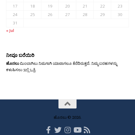
17
18
19
20
21
22
23
24
25
26
27
28
29
30
31
« Jul
ನೀವೂ ಬರೆಯಿರಿ
ಹೊನಲು
ಮಿಂಬಾಗಿಲು ನಿಮಗಾಗಿ ಯಾವಾಗಲೂ ತೆರೆದಿರುತ್ತದೆ. ನಿಮ್ಮ ಬರಹಗಳನ್ನು
ಕಳುಹಿಸಲು
ಇಲ್ಲಿ ಒತ್ತಿ
.
ಹೊನಲು © 2026.