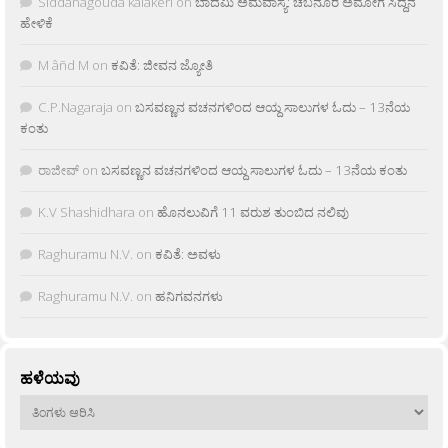
Siddanagouda kalakeri
on
ಬಾದಮಿ ಅಮವಾಸ್ಯೆ: ಚಬನೂರ ಅಮೋಗ ಸಿದ್ದನ
ಹೇಳಿಕೆ
M âñd M
on
ಕವಿತೆ: ಜೀವನ ಜ್ಯೋತಿ
C.P.Nagaraja
on
ಬಸವಣ್ಣನ ವಚನಗಳಿಂದ ಆಯ್ದ ಸಾಲುಗಳ ಓದು – 13ನೆಯ
ಕಂತು
ರಾಜೀವ್
on
ಬಸವಣ್ಣನ ವಚನಗಳಿಂದ ಆಯ್ದ ಸಾಲುಗಳ ಓದು – 13ನೆಯ ಕಂತು
K.V Shashidhara
on
ಹೊನಲುವಿಗೆ 11 ವರುಶ ತುಂಬಿದ ನಲಿವು
Raghuramu N.V.
on
ಕವಿತೆ: ಅವಳು
Raghuramu N.V.
on
ಹನಿಗವನಗಳು
ಹಳೆಯವು
ಹಳೆಯವು