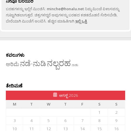
ನೀವೂ ಬರೆಯಿರಿ
ಬರಹಗಳನ್ನು ಇಲ್ಲಿಗೆ ಮಿಂಚಿಸಿ:
minche@honalu.net
ನಿಮ್ಮ ಮಿಂಚೆ ವಿಳಾಸವನ್ನು
ಗುಟ್ಟಾಗಿಡಲಾಗುತ್ತದೆ. ಚಿತ್ರಗಳಿದ್ದರೆ ಅವುಗಳನ್ನು ಬರಹದ ಕಡತದೊಡನೆ ಸೇರಿಸಬೇಡಿ,
ಬೇರೆಯಾಗಿ ಮಿಂಚೆಗೆ ಅಂಟಿಸಿ. ಹೆಚ್ಚಿನ ಮಾಹಿತಿಗಾಗಿ
ಇಲ್ಲಿ ಒತ್ತಿ
.
ಕವಲುಗಳು
ನಲ್ಬರಹ
ನಡೆ-ನುಡಿ
ಅರಿಮೆ
ನಾಡು
ತೇದಿಮಣೆ
ಆಗಸ್ಟ್ 2026
M
T
W
T
F
S
S
1
2
3
4
5
6
7
8
9
10
11
12
13
14
15
16