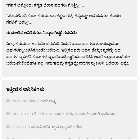
“ನನಗೆ ಅಶ್ಟೊಂದು ಕನ್ನಡ ಬೇರಿನ ಪದಗಳು ಗೊತ್ತಿಲ್ಲ”…
“ಹೊನಲಿಗಾಗಿ ಬರಹ ಬರೆಯೋದು ಕಶ್ಟವಾಗುತ್ತೆ. ಕನ್ನಡದ್ದೇ ಆದ ಪದಗಳು ಕೂಡಲೆ
ನೆನಪಿಗೆ ಬರಲ್ಲ”…
ಈ ಮೇಲಿನ ಅನಿಸಿಕೆಗಳು ನಿಮ್ಮದಾಗಿದ್ದರೆ ಗಮನಿಸಿ:
ನೀವು ಬರೆಯುವ ಹಾಗೆಯೇ ಬರೆಯಿರಿ. ನಿಮಗೆ ಯಾವ ಪದಗಳು ತೋಚುವುದೋ
ಅವುಗಳನ್ನು ಬಳಸಿಕೊಂಡೇ ಬರೆಯಿರಿ. ಇಲ್ಲಿ ಕೆಲವರು ಬಹಳ ಹೆಚ್ಚು ಕನ್ನಡದ್ದೇ ಆದ
ಪದಗಳನ್ನು ಬಳಸಿ ಬರಹಗಳನ್ನು ಬರೆಯುತ್ತಿದ್ದಾರೆಂಬುದು ದಿಟ. ಆದರೆ ಎಲ್ಲರೂ ಹಾಗೆಯೇ
ಬರೆಯಬೇಕೆಂದೇನೂ ಇಲ್ಲ. ನಿಮಗಾದಶ್ಟು ಕನ್ನಡದ್ದೇ ಪದಗಳನ್ನು ಬಳಸಿ ಬರೆಯಿರಿ, ಅಶ್ಟೇ.
ಇತ್ತೀಚಿನ ಅನಿಸಿಕೆಗಳು
Viren
on
ಹುಣಸೆ ಹುಳಿ ಅನ್ನ
Janardhana Relekar
on
ಮರದ ನೆರಳನು ಮರವೇ ನುಂಗಿ ಹಾಕಿದಾಗ…
rjnivah
on
ಮನಸೂರೆಗೊಳ್ಳುವ ಲೈಟ್ಲಮ್ ಕಣಿವೆ