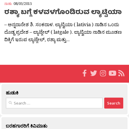
ನಾಡು
08/05/2015
ರಶ್ಯಾ ಬಗ್ಗೆ ಕಳವಳಗೊಂಡಿರುವ ಲ್ಯಾಟ್ವಿಯಾ
– ಅನ್ನದಾನೇಶ ಶಿ. ಸಂಕದಾಳ. ಲ್ಯಾಟ್ವಿಯಾ ( lativia ) ನಾಡಿನ ಒಂದು
ದೊಡ್ದ ಪ್ರದೇಶ – ಲ್ಯಾಟ್ಗೇಲ್ ( latgale ). ಲ್ಯಾಟ್ವಿಯಾ ನಾಡಿನ ಮೂಡಣ
ದಿಕ್ಕಿಗೆ ಇರುವ ಲ್ಯಾಟ್ಗೇಲ್, ರಶ್ಯಾ ಮತ್ತು...
ಹುಡುಕಿ
Search
for:
ಬರಹಗಾರರಿಗೆ ಕಿವಿಮಾತು