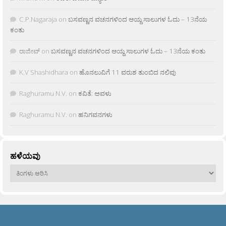
C.P.Nagaraja
on
ಬಸವಣ್ಣನ ವಚನಗಳಿಂದ ಆಯ್ದ ಸಾಲುಗಳ ಓದು – 13ನೆಯ
ಕಂತು
ರಾಜೀವ್
on
ಬಸವಣ್ಣನ ವಚನಗಳಿಂದ ಆಯ್ದ ಸಾಲುಗಳ ಓದು – 13ನೆಯ ಕಂತು
K.V Shashidhara
on
ಹೊನಲುವಿಗೆ 11 ವರುಶ ತುಂಬಿದ ನಲಿವು
Raghuramu N.V.
on
ಕವಿತೆ: ಅವಳು
Raghuramu N.V.
on
ಹನಿಗವನಗಳು
ಹಳೆಯವು
ಹಳೆಯವು