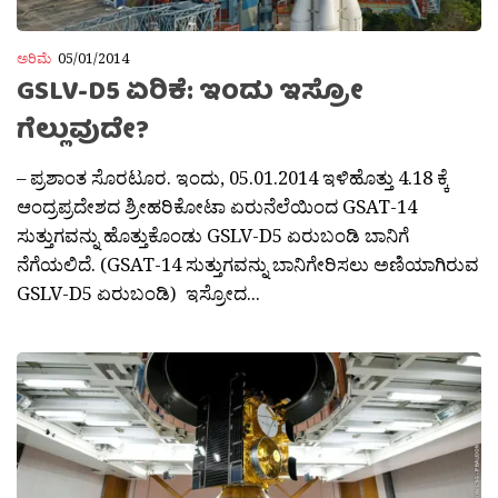
ಅರಿಮೆ
05/01/2014
GSLV-D5 ಏರಿಕೆ: ಇಂದು ಇಸ್ರೋ
ಗೆಲ್ಲುವುದೇ?
– ಪ್ರಶಾಂತ ಸೊರಟೂರ. ಇಂದು, 05.01.2014 ಇಳಿಹೊತ್ತು 4.18 ಕ್ಕೆ
ಆಂದ್ರಪ್ರದೇಶದ ಶ್ರ‍ೀಹರಿಕೋಟಾ ಏರುನೆಲೆಯಿಂದ GSAT-14
ಸುತ್ತುಗವನ್ನು ಹೊತ್ತುಕೊಂಡು GSLV-D5 ಏರುಬಂಡಿ ಬಾನಿಗೆ
ನೆಗೆಯಲಿದೆ. (GSAT-14 ಸುತ್ತುಗವನ್ನು ಬಾನಿಗೇರಿಸಲು ಅಣಿಯಾಗಿರುವ
GSLV-D5 ಏರುಬಂಡಿ) ಇಸ್ರೋದ...