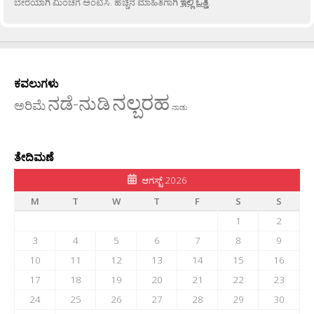
ಬೇರೆಯಾಗಿ ಮಿಂಚೆಗೆ ಅಂಟಿಸಿ. ಹೆಚ್ಚಿನ ಮಾಹಿತಿಗಾಗಿ
ಇಲ್ಲಿ ಒತ್ತಿ
.
ಕವಲುಗಳು
ನಲ್ಬರಹ
ನಡೆ-ನುಡಿ
ಅರಿಮೆ
ನಾಡು
ತೇದಿಮಣೆ
ಆಗಸ್ಟ್ 2026
M
T
W
T
F
S
S
1
2
3
4
5
6
7
8
9
10
11
12
13
14
15
16
17
18
19
20
21
22
23
24
25
26
27
28
29
30