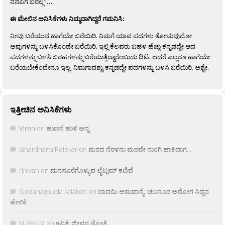
ನೆನಪಿಗೆ ಬರಲ್ಲ”…
ಈ ಮೇಲಿನ ಅನಿಸಿಕೆಗಳು ನಿಮ್ಮದಾಗಿದ್ದರೆ ಗಮನಿಸಿ:
ನೀವು ಬರೆಯುವ ಹಾಗೆಯೇ ಬರೆಯಿರಿ. ನಿಮಗೆ ಯಾವ ಪದಗಳು ತೋಚುವುದೋ
ಅವುಗಳನ್ನು ಬಳಸಿಕೊಂಡೇ ಬರೆಯಿರಿ. ಇಲ್ಲಿ ಕೆಲವರು ಬಹಳ ಹೆಚ್ಚು ಕನ್ನಡದ್ದೇ ಆದ
ಪದಗಳನ್ನು ಬಳಸಿ ಬರಹಗಳನ್ನು ಬರೆಯುತ್ತಿದ್ದಾರೆಂಬುದು ದಿಟ. ಆದರೆ ಎಲ್ಲರೂ ಹಾಗೆಯೇ
ಬರೆಯಬೇಕೆಂದೇನೂ ಇಲ್ಲ. ನಿಮಗಾದಶ್ಟು ಕನ್ನಡದ್ದೇ ಪದಗಳನ್ನು ಬಳಸಿ ಬರೆಯಿರಿ, ಅಶ್ಟೇ.
ಇತ್ತೀಚಿನ ಅನಿಸಿಕೆಗಳು
Viren
on
ಹುಣಸೆ ಹುಳಿ ಅನ್ನ
Janardhana Relekar
on
ಮರದ ನೆರಳನು ಮರವೇ ನುಂಗಿ ಹಾಕಿದಾಗ…
rjnivah
on
ಮನಸೂರೆಗೊಳ್ಳುವ ಲೈಟ್ಲಮ್ ಕಣಿವೆ
Siddanagouda kalakeri
on
ಬಾದಮಿ ಅಮವಾಸ್ಯೆ: ಚಬನೂರ ಅಮೋಗ ಸಿದ್ದನ
ಹೇಳಿಕೆ
M âñd M
on
ಕವಿತೆ: ಜೀವನ ಜ್ಯೋತಿ