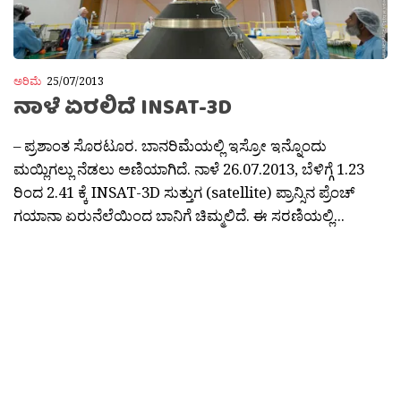
ಅರಿಮೆ
25/07/2013
ನಾಳೆ ಏರಲಿದೆ INSAT-3D
– ಪ್ರಶಾಂತ ಸೊರಟೂರ. ಬಾನರಿಮೆಯಲ್ಲಿ ಇಸ್ರೋ ಇನ್ನೊಂದು
ಮಯ್ಲಿಗಲ್ಲು ನೆಡಲು ಅಣಿಯಾಗಿದೆ. ನಾಳೆ 26.07.2013, ಬೆಳಿಗ್ಗೆ 1.23
ರಿಂದ 2.41 ಕ್ಕೆ INSAT-3D ಸುತ್ತುಗ (satellite) ಪ್ರಾನ್ಸಿನ ಪ್ರೆಂಚ್
ಗಯಾನಾ ಏರುನೆಲೆಯಿಂದ ಬಾನಿಗೆ ಚಿಮ್ಮಲಿದೆ. ಈ ಸರಣಿಯಲ್ಲಿ...