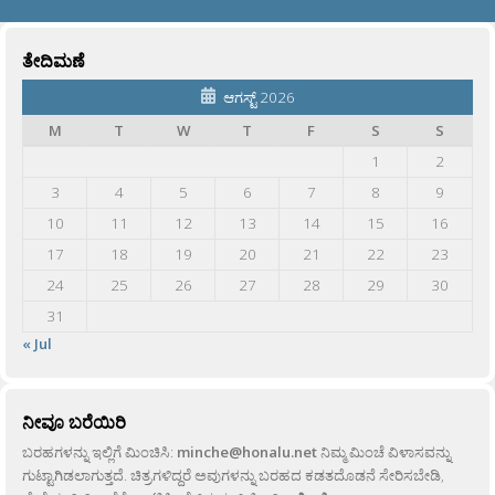
ತೇದಿಮಣೆ
ಆಗಸ್ಟ್ 2026
M
T
W
T
F
S
S
1
2
3
4
5
6
7
8
9
10
11
12
13
14
15
16
17
18
19
20
21
22
23
24
25
26
27
28
29
30
31
« Jul
ನೀವೂ ಬರೆಯಿರಿ
ಬರಹಗಳನ್ನು ಇಲ್ಲಿಗೆ ಮಿಂಚಿಸಿ:
minche@honalu.net
ನಿಮ್ಮ ಮಿಂಚೆ ವಿಳಾಸವನ್ನು
ಗುಟ್ಟಾಗಿಡಲಾಗುತ್ತದೆ. ಚಿತ್ರಗಳಿದ್ದರೆ ಅವುಗಳನ್ನು ಬರಹದ ಕಡತದೊಡನೆ ಸೇರಿಸಬೇಡಿ,