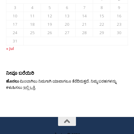
3
4
5
6
7
8
9
10
11
12
13
14
15
16
17
18
19
20
21
22
23
24
25
26
27
28
29
30
31
« Jul
ನೀವೂ ಬರೆಯಿರಿ
ಹೊನಲು
ಮಿಂಬಾಗಿಲು ನಿಮಗಾಗಿ ಯಾವಾಗಲೂ ತೆರೆದಿರುತ್ತದೆ. ನಿಮ್ಮ ಬರಹಗಳನ್ನು
ಕಳುಹಿಸಲು
ಇಲ್ಲಿ ಒತ್ತಿ
.