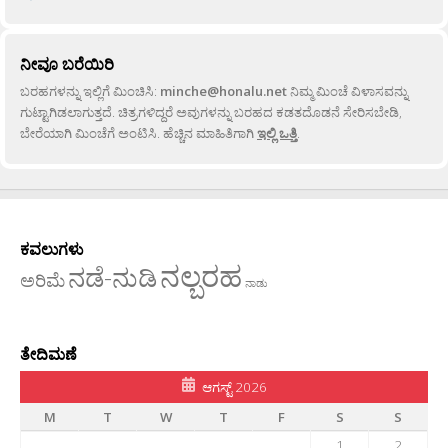
ನೀವೂ ಬರೆಯಿರಿ
ಬರಹಗಳನ್ನು ಇಲ್ಲಿಗೆ ಮಿಂಚಿಸಿ:
minche@honalu.net
ನಿಮ್ಮ ಮಿಂಚೆ ವಿಳಾಸವನ್ನು
ಗುಟ್ಟಾಗಿಡಲಾಗುತ್ತದೆ. ಚಿತ್ರಗಳಿದ್ದರೆ ಅವುಗಳನ್ನು ಬರಹದ ಕಡತದೊಡನೆ ಸೇರಿಸಬೇಡಿ,
ಬೇರೆಯಾಗಿ ಮಿಂಚೆಗೆ ಅಂಟಿಸಿ. ಹೆಚ್ಚಿನ ಮಾಹಿತಿಗಾಗಿ
ಇಲ್ಲಿ ಒತ್ತಿ
.
ಕವಲುಗಳು
ನಲ್ಬರಹ
ನಡೆ-ನುಡಿ
ಅರಿಮೆ
ನಾಡು
ತೇದಿಮಣೆ
ಆಗಸ್ಟ್ 2026
M
T
W
T
F
S
S
1
2