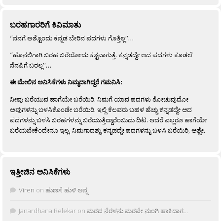
ಬರಹಗಾರರಿಗೆ ಕಿವಿಮಾತು
“ನನಗೆ ಅಶ್ಟೊಂದು ಕನ್ನಡ ಬೇರಿನ ಪದಗಳು ಗೊತ್ತಿಲ್ಲ”…
“ಹೊನಲಿಗಾಗಿ ಬರಹ ಬರೆಯೋದು ಕಶ್ಟವಾಗುತ್ತೆ. ಕನ್ನಡದ್ದೇ ಆದ ಪದಗಳು ಕೂಡಲೆ
ನೆನಪಿಗೆ ಬರಲ್ಲ”…
ಈ ಮೇಲಿನ ಅನಿಸಿಕೆಗಳು ನಿಮ್ಮದಾಗಿದ್ದರೆ ಗಮನಿಸಿ:
ನೀವು ಬರೆಯುವ ಹಾಗೆಯೇ ಬರೆಯಿರಿ. ನಿಮಗೆ ಯಾವ ಪದಗಳು ತೋಚುವುದೋ
ಅವುಗಳನ್ನು ಬಳಸಿಕೊಂಡೇ ಬರೆಯಿರಿ. ಇಲ್ಲಿ ಕೆಲವರು ಬಹಳ ಹೆಚ್ಚು ಕನ್ನಡದ್ದೇ ಆದ
ಪದಗಳನ್ನು ಬಳಸಿ ಬರಹಗಳನ್ನು ಬರೆಯುತ್ತಿದ್ದಾರೆಂಬುದು ದಿಟ. ಆದರೆ ಎಲ್ಲರೂ ಹಾಗೆಯೇ
ಬರೆಯಬೇಕೆಂದೇನೂ ಇಲ್ಲ. ನಿಮಗಾದಶ್ಟು ಕನ್ನಡದ್ದೇ ಪದಗಳನ್ನು ಬಳಸಿ ಬರೆಯಿರಿ, ಅಶ್ಟೇ.
ಇತ್ತೀಚಿನ ಅನಿಸಿಕೆಗಳು
Viren
on
ಹುಣಸೆ ಹುಳಿ ಅನ್ನ
Janardhana Relekar
on
ಮರದ ನೆರಳನು ಮರವೇ ನುಂಗಿ ಹಾಕಿದಾಗ…