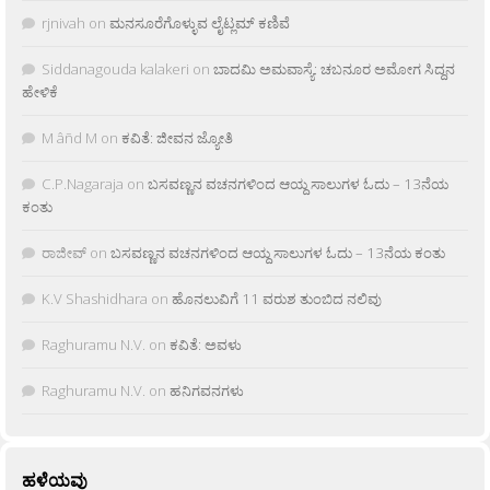
rjnivah
on
ಮನಸೂರೆಗೊಳ್ಳುವ ಲೈಟ್ಲಮ್ ಕಣಿವೆ
Siddanagouda kalakeri
on
ಬಾದಮಿ ಅಮವಾಸ್ಯೆ: ಚಬನೂರ ಅಮೋಗ ಸಿದ್ದನ
ಹೇಳಿಕೆ
M âñd M
on
ಕವಿತೆ: ಜೀವನ ಜ್ಯೋತಿ
C.P.Nagaraja
on
ಬಸವಣ್ಣನ ವಚನಗಳಿಂದ ಆಯ್ದ ಸಾಲುಗಳ ಓದು – 13ನೆಯ
ಕಂತು
ರಾಜೀವ್
on
ಬಸವಣ್ಣನ ವಚನಗಳಿಂದ ಆಯ್ದ ಸಾಲುಗಳ ಓದು – 13ನೆಯ ಕಂತು
K.V Shashidhara
on
ಹೊನಲುವಿಗೆ 11 ವರುಶ ತುಂಬಿದ ನಲಿವು
Raghuramu N.V.
on
ಕವಿತೆ: ಅವಳು
Raghuramu N.V.
on
ಹನಿಗವನಗಳು
ಹಳೆಯವು