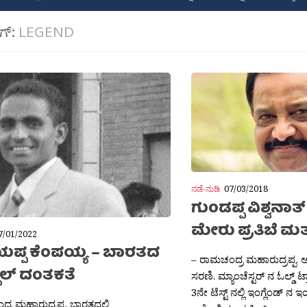
ಾಗ್:
LEGEND
ನಡೆ-ನುಡಿ
07/03/2018
ಗುಂಡಪ್ಪ ವಿಶ್ವನಾತ್
ಮೇರು ಪ್ರತಿಬೆ ಮತ್ತು ವ
7/01/2022
ಪ್ಪ ಕೆಂಪಯ್ಯ – ಬಾರತದ
– ರಾಮಚಂದ್ರ ಮಹಾರುದ್ರಪ್ಪ. ಅ
ಾಲ್ ದಂತಕತೆ
ಸರಣಿ. ಮ್ಯಾಂಚೆಸ್ಟರ್ ನ ಓಲ್ಡ್ ಟ್ರಾಪ
3ನೇ ಟೆಸ್ಟ್ ನಲ್ಲಿ ಇಂಗ್ಲೆಂಡ್ ನ
್ರ ಮಹಾರುದ್ರಪ್ಪ. ಬಾರತದಲ್ಲಿ