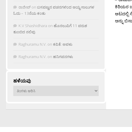
ಕಿರಿಯರ 
ರಾಜೀವ್
on
ಬಸವಣ್ಣನ ವಚನಗಳಿಂದ ಆಯ್ದ ಸಾಲುಗಳ
ಓದು – 13ನೆಯ ಕಂತು
ಆಟದಲ್ಲಿ ಸ
ಅನ್ನು ಬಿಸ
K.V Shashidhara
on
ಹೊನಲುವಿಗೆ 11 ವರುಶ
ತುಂಬಿದ ನಲಿವು
Raghuramu N.V.
on
ಕವಿತೆ: ಅವಳು
Raghuramu N.V.
on
ಹನಿಗವನಗಳು
ಹಳೆಯವು
ಹಳೆಯವು