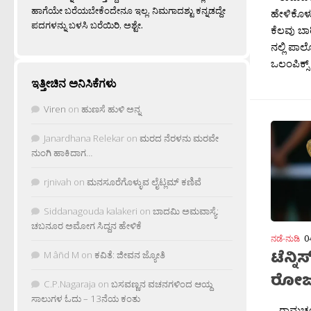
ಹಾಗೆಯೇ ಬರೆಯಬೇಕೆಂದೇನೂ ಇಲ್ಲ. ನಿಮಗಾದಶ್ಟು ಕನ್ನಡದ್ದೇ
ಹೇಳಿಕೊಳ್ಳ
ಪದಗಳನ್ನು ಬಳಸಿ ಬರೆಯಿರಿ, ಅಶ್ಟೇ.
ಕೆಲವು ಬಾರ
ನಲ್ಲಿ ಪಾಲ್
ಒಲಂಪಿಕ್ಸ್ 
ಇತ್ತೀಚಿನ ಅನಿಸಿಕೆಗಳು
Viren
on
ಹುಣಸೆ ಹುಳಿ ಅನ್ನ
Janardhana Relekar
on
ಮರದ ನೆರಳನು ಮರವೇ
ನುಂಗಿ ಹಾಕಿದಾಗ…
rjnivah
on
ಮನಸೂರೆಗೊಳ್ಳುವ ಲೈಟ್ಲಮ್ ಕಣಿವೆ
Siddanagouda kalakeri
on
ಬಾದಮಿ ಅಮವಾಸ್ಯೆ:
ಚಬನೂರ ಅಮೋಗ ಸಿದ್ದನ ಹೇಳಿಕೆ
ನಡೆ-ನುಡಿ
0
ಟೆನ್ನ
M âñd M
on
ಕವಿತೆ: ಜೀವನ ಜ್ಯೋತಿ
ರೋಜರ
C.P.Nagaraja
on
ಬಸವಣ್ಣನ ವಚನಗಳಿಂದ ಆಯ್ದ
ಸಾಲುಗಳ ಓದು – 13ನೆಯ ಕಂತು
– ರಾಮಚಂದ