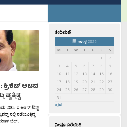
ತೇದಿಮಣೆ
ಆಗಸ್ಟ್ 2026
M
T
W
T
F
S
S
1
2
3
4
5
6
7
8
9
10
11
12
13
14
15
16
17
18
19
20
21
22
23
 : ಕ್ರಿಕೆಟ್ ಆಟದ
24
25
26
27
28
29
30
್ಯಕ್ತಿತ್ವ
31
« Jul
ದು 2005 ರ ಆಶಸ್ ಟೆಸ್ಟ್
ರ‍್ಡ್ ನಲ್ಲಿ ನಡೆಯುತ್ತಿದ್ದ
 ಇಯಾನ್ ಬೆಲ್,
ನೀವೂ ಬರೆಯಿರಿ