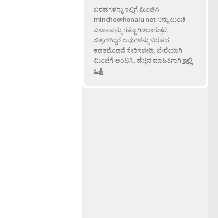
ಬರಹಗಳನ್ನು ಇಲ್ಲಿಗೆ ಮಿಂಚಿಸಿ:
minche@honalu.net
ನಿಮ್ಮ ಮಿಂಚೆ
ವಿಳಾಸವನ್ನು ಗುಟ್ಟಾಗಿಡಲಾಗುತ್ತದೆ.
ಚಿತ್ರಗಳಿದ್ದರೆ ಅವುಗಳನ್ನು ಬರಹದ
ಕಡತದೊಡನೆ ಸೇರಿಸಬೇಡಿ, ಬೇರೆಯಾಗಿ
ಮಿಂಚೆಗೆ ಅಂಟಿಸಿ. ಹೆಚ್ಚಿನ ಮಾಹಿತಿಗಾಗಿ
ಇಲ್ಲಿ
ಒತ್ತಿ
.