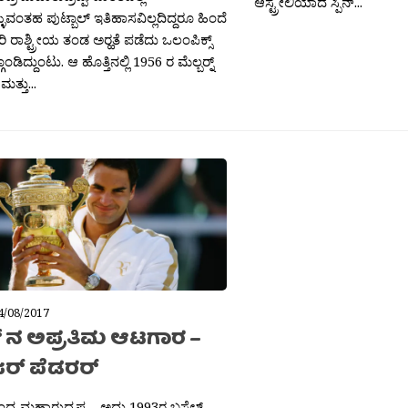
ಆಸ್ಟ್ರೇಲಿಯಾದ ಸ್ಪಿನ್...
ುವಂತಹ ಪುಟ್ಬಾಲ್ ಇತಿಹಾಸವಿಲ್ಲದಿದ್ದರೂ ಹಿಂದೆ
ಿ ರಾಶ್ಟ್ರೀಯ ತಂಡ ಅರ‍್ಹತೆ ಪಡೆದು ಒಲಂಪಿಕ್ಸ್
ಗೊಂಡಿದ್ದುಂಟು. ಆ ಹೊತ್ತಿನಲ್ಲಿ 1956 ರ ಮೆಲ್ಬರ‍್ನ್
ಮತ್ತು...
4/08/2017
ಿಸ್ ನ ಅಪ್ರತಿಮ ಆಟಗಾರ –
್ ಪೆಡರರ್
್ರ ಮಹಾರುದ್ರಪ್ಪ. ಅದು 1993ರ ಬಸೆಲ್