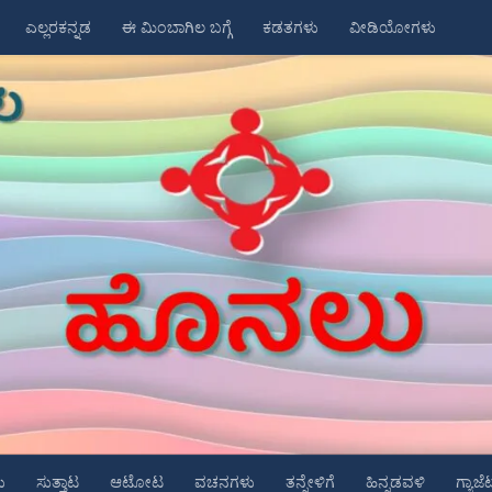
ಎಲ್ಲರಕನ್ನಡ
ಈ ಮಿಂಬಾಗಿಲ ಬಗ್ಗೆ
ಕಡತಗಳು
ವೀಡಿಯೋಗಳು
ು
ಸುತ್ತಾಟ
ಆಟೋಟ
ವಚನಗಳು
ತನ್ನೇಳಿಗೆ
ಹಿನ್ನಡವಳಿ
ಗ್ಯಾಜೆ