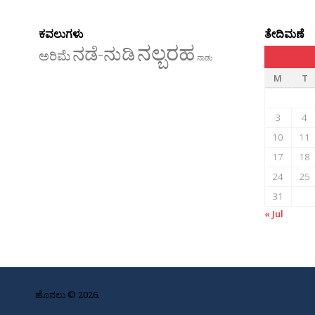
ಕವಲುಗಳು
ತೇದಿಮಣೆ
ನಲ್ಬರಹ
ನಡೆ-ನುಡಿ
ಅರಿಮೆ
ನಾಡು
M
T
3
4
10
11
17
18
24
25
31
« Jul
ಹೊನಲು © 2026.