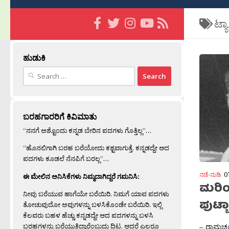
ಟ್ಯ
ಹುಡುಕಿ
Search
for:
ಬರಹಗಾರರಿಗೆ ಕಿವಿಮಾತು
“ನನಗೆ ಅಶ್ಟೊಂದು ಕನ್ನಡ ಬೇರಿನ ಪದಗಳು ಗೊತ್ತಿಲ್ಲ”…
“ಹೊನಲಿಗಾಗಿ ಬರಹ ಬರೆಯೋದು ಕಶ್ಟವಾಗುತ್ತೆ. ಕನ್ನಡದ್ದೇ ಆದ
ಪದಗಳು ಕೂಡಲೆ ನೆನಪಿಗೆ ಬರಲ್ಲ”…
ನಡೆ-ನುಡಿ
0
ಈ ಮೇಲಿನ ಅನಿಸಿಕೆಗಳು ನಿಮ್ಮದಾಗಿದ್ದರೆ ಗಮನಿಸಿ:
ಮರಿಯ
ನೀವು ಬರೆಯುವ ಹಾಗೆಯೇ ಬರೆಯಿರಿ. ನಿಮಗೆ ಯಾವ ಪದಗಳು
ಪುಟ್ಬ
ತೋಚುವುದೋ ಅವುಗಳನ್ನು ಬಳಸಿಕೊಂಡೇ ಬರೆಯಿರಿ. ಇಲ್ಲಿ
ಕೆಲವರು ಬಹಳ ಹೆಚ್ಚು ಕನ್ನಡದ್ದೇ ಆದ ಪದಗಳನ್ನು ಬಳಸಿ
ಬರಹಗಳನ್ನು ಬರೆಯುತ್ತಿದ್ದಾರೆಂಬುದು ದಿಟ. ಆದರೆ ಎಲ್ಲರೂ
– ರಾಮಚಂದ