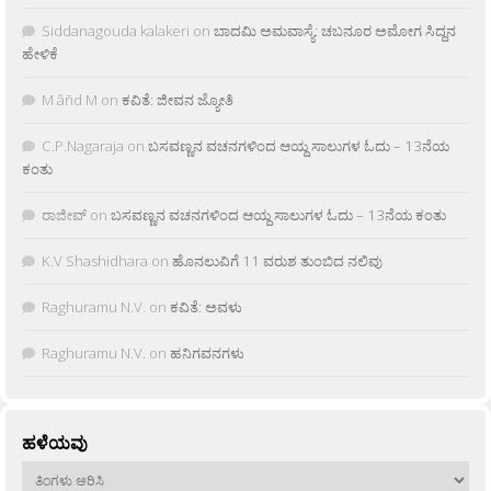
Siddanagouda kalakeri
on
ಬಾದಮಿ ಅಮವಾಸ್ಯೆ: ಚಬನೂರ ಅಮೋಗ ಸಿದ್ದನ
ಹೇಳಿಕೆ
M âñd M
on
ಕವಿತೆ: ಜೀವನ ಜ್ಯೋತಿ
C.P.Nagaraja
on
ಬಸವಣ್ಣನ ವಚನಗಳಿಂದ ಆಯ್ದ ಸಾಲುಗಳ ಓದು – 13ನೆಯ
ಕಂತು
ರಾಜೀವ್
on
ಬಸವಣ್ಣನ ವಚನಗಳಿಂದ ಆಯ್ದ ಸಾಲುಗಳ ಓದು – 13ನೆಯ ಕಂತು
K.V Shashidhara
on
ಹೊನಲುವಿಗೆ 11 ವರುಶ ತುಂಬಿದ ನಲಿವು
Raghuramu N.V.
on
ಕವಿತೆ: ಅವಳು
Raghuramu N.V.
on
ಹನಿಗವನಗಳು
ಹಳೆಯವು
ಹಳೆಯವು