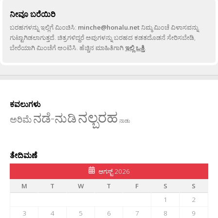
ನೀವೂ ಬರೆಯಿರಿ
ಬರಹಗಳನ್ನು ಇಲ್ಲಿಗೆ ಮಿಂಚಿಸಿ:
minche@honalu.net
ನಿಮ್ಮ ಮಿಂಚೆ ವಿಳಾಸವನ್ನು
ಗುಟ್ಟಾಗಿಡಲಾಗುತ್ತದೆ. ಚಿತ್ರಗಳಿದ್ದರೆ ಅವುಗಳನ್ನು ಬರಹದ ಕಡತದೊಡನೆ ಸೇರಿಸಬೇಡಿ,
ಬೇರೆಯಾಗಿ ಮಿಂಚೆಗೆ ಅಂಟಿಸಿ. ಹೆಚ್ಚಿನ ಮಾಹಿತಿಗಾಗಿ
ಇಲ್ಲಿ ಒತ್ತಿ
.
ಕವಲುಗಳು
ನಲ್ಬರಹ
ನಡೆ-ನುಡಿ
ಅರಿಮೆ
ನಾಡು
ತೇದಿಮಣೆ
ಆಗಸ್ಟ್ 2026
M
T
W
T
F
S
S
1
2
3
4
5
6
7
8
9