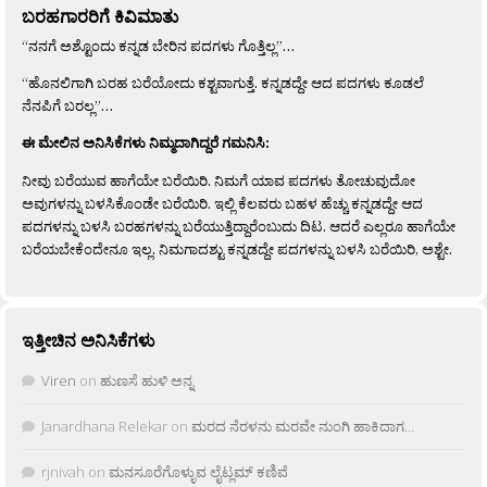
ಬರಹಗಾರರಿಗೆ ಕಿವಿಮಾತು
“ನನಗೆ ಅಶ್ಟೊಂದು ಕನ್ನಡ ಬೇರಿನ ಪದಗಳು ಗೊತ್ತಿಲ್ಲ”…
“ಹೊನಲಿಗಾಗಿ ಬರಹ ಬರೆಯೋದು ಕಶ್ಟವಾಗುತ್ತೆ. ಕನ್ನಡದ್ದೇ ಆದ ಪದಗಳು ಕೂಡಲೆ
ನೆನಪಿಗೆ ಬರಲ್ಲ”…
ಈ ಮೇಲಿನ ಅನಿಸಿಕೆಗಳು ನಿಮ್ಮದಾಗಿದ್ದರೆ ಗಮನಿಸಿ:
ನೀವು ಬರೆಯುವ ಹಾಗೆಯೇ ಬರೆಯಿರಿ. ನಿಮಗೆ ಯಾವ ಪದಗಳು ತೋಚುವುದೋ
ಅವುಗಳನ್ನು ಬಳಸಿಕೊಂಡೇ ಬರೆಯಿರಿ. ಇಲ್ಲಿ ಕೆಲವರು ಬಹಳ ಹೆಚ್ಚು ಕನ್ನಡದ್ದೇ ಆದ
ಪದಗಳನ್ನು ಬಳಸಿ ಬರಹಗಳನ್ನು ಬರೆಯುತ್ತಿದ್ದಾರೆಂಬುದು ದಿಟ. ಆದರೆ ಎಲ್ಲರೂ ಹಾಗೆಯೇ
ಬರೆಯಬೇಕೆಂದೇನೂ ಇಲ್ಲ. ನಿಮಗಾದಶ್ಟು ಕನ್ನಡದ್ದೇ ಪದಗಳನ್ನು ಬಳಸಿ ಬರೆಯಿರಿ, ಅಶ್ಟೇ.
ಇತ್ತೀಚಿನ ಅನಿಸಿಕೆಗಳು
Viren
on
ಹುಣಸೆ ಹುಳಿ ಅನ್ನ
Janardhana Relekar
on
ಮರದ ನೆರಳನು ಮರವೇ ನುಂಗಿ ಹಾಕಿದಾಗ…
rjnivah
on
ಮನಸೂರೆಗೊಳ್ಳುವ ಲೈಟ್ಲಮ್ ಕಣಿವೆ