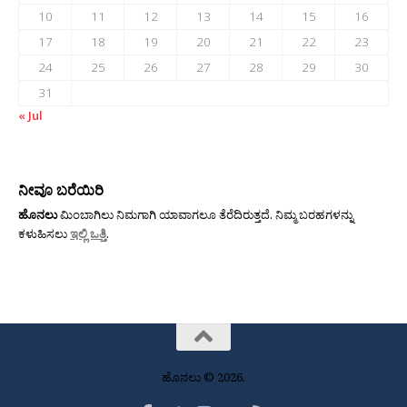
10
11
12
13
14
15
16
17
18
19
20
21
22
23
24
25
26
27
28
29
30
31
« Jul
ನೀವೂ ಬರೆಯಿರಿ
ಹೊನಲು
ಮಿಂಬಾಗಿಲು ನಿಮಗಾಗಿ ಯಾವಾಗಲೂ ತೆರೆದಿರುತ್ತದೆ. ನಿಮ್ಮ ಬರಹಗಳನ್ನು
ಕಳುಹಿಸಲು
ಇಲ್ಲಿ ಒತ್ತಿ
.
ಹೊನಲು © 2026.