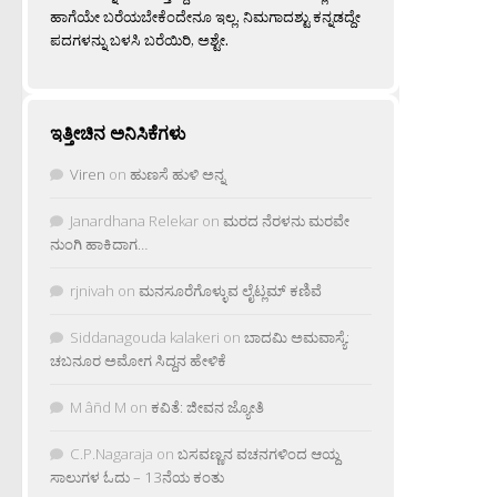
ಹಾಗೆಯೇ ಬರೆಯಬೇಕೆಂದೇನೂ ಇಲ್ಲ. ನಿಮಗಾದಶ್ಟು ಕನ್ನಡದ್ದೇ
ಪದಗಳನ್ನು ಬಳಸಿ ಬರೆಯಿರಿ, ಅಶ್ಟೇ.
ಇತ್ತೀಚಿನ ಅನಿಸಿಕೆಗಳು
Viren
on
ಹುಣಸೆ ಹುಳಿ ಅನ್ನ
Janardhana Relekar
on
ಮರದ ನೆರಳನು ಮರವೇ
ನುಂಗಿ ಹಾಕಿದಾಗ…
rjnivah
on
ಮನಸೂರೆಗೊಳ್ಳುವ ಲೈಟ್ಲಮ್ ಕಣಿವೆ
Siddanagouda kalakeri
on
ಬಾದಮಿ ಅಮವಾಸ್ಯೆ:
ಚಬನೂರ ಅಮೋಗ ಸಿದ್ದನ ಹೇಳಿಕೆ
M âñd M
on
ಕವಿತೆ: ಜೀವನ ಜ್ಯೋತಿ
C.P.Nagaraja
on
ಬಸವಣ್ಣನ ವಚನಗಳಿಂದ ಆಯ್ದ
ಸಾಲುಗಳ ಓದು – 13ನೆಯ ಕಂತು