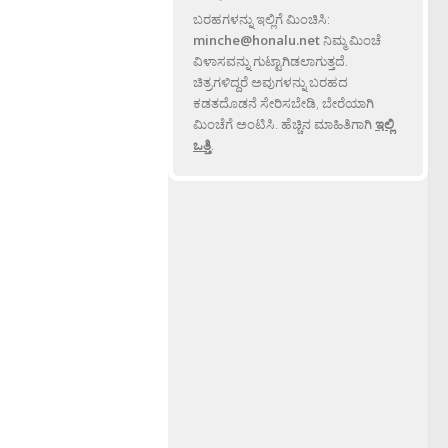
ಬರಹಗಳನ್ನು ಇಲ್ಲಿಗೆ ಮಿಂಚಿಸಿ:
minche@honalu.net
ನಿಮ್ಮ ಮಿಂಚೆ
ವಿಳಾಸವನ್ನು ಗುಟ್ಟಾಗಿಡಲಾಗುತ್ತದೆ.
ಚಿತ್ರಗಳಿದ್ದರೆ ಅವುಗಳನ್ನು ಬರಹದ
ಕಡತದೊಡನೆ ಸೇರಿಸಬೇಡಿ, ಬೇರೆಯಾಗಿ
ಮಿಂಚೆಗೆ ಅಂಟಿಸಿ. ಹೆಚ್ಚಿನ ಮಾಹಿತಿಗಾಗಿ
ಇಲ್ಲಿ
ಒತ್ತಿ
.