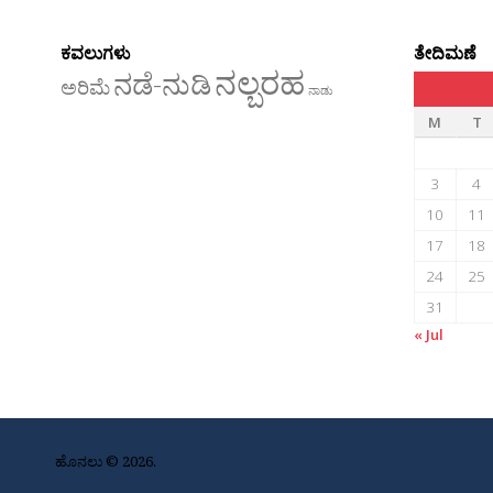
ಕವಲುಗಳು
ತೇದಿಮಣೆ
ನಲ್ಬರಹ
ನಡೆ-ನುಡಿ
ಅರಿಮೆ
ನಾಡು
M
T
3
4
10
11
17
18
24
25
31
« Jul
ಹೊನಲು © 2026.