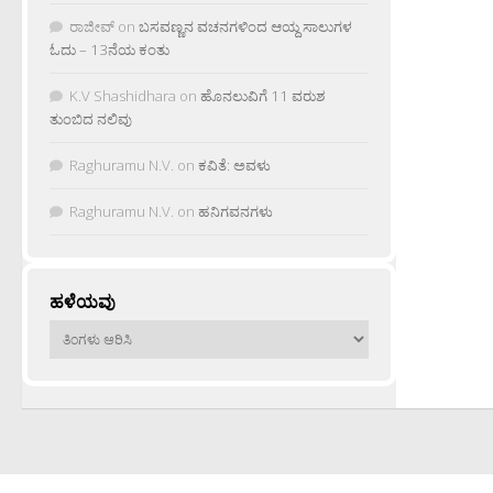
ರಾಜೀವ್
on
ಬಸವಣ್ಣನ ವಚನಗಳಿಂದ ಆಯ್ದ ಸಾಲುಗಳ
ಓದು – 13ನೆಯ ಕಂತು
K.V Shashidhara
on
ಹೊನಲುವಿಗೆ 11 ವರುಶ
ತುಂಬಿದ ನಲಿವು
Raghuramu N.V.
on
ಕವಿತೆ: ಅವಳು
Raghuramu N.V.
on
ಹನಿಗವನಗಳು
ಹಳೆಯವು
ಹಳೆಯವು