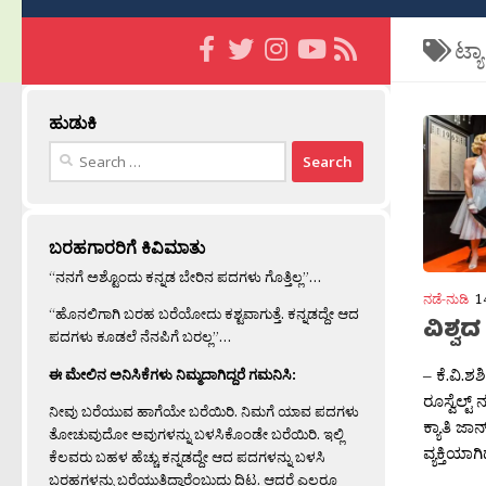
ಟ್ಯ
ಹುಡುಕಿ
Search
for:
ಬರಹಗಾರರಿಗೆ ಕಿವಿಮಾತು
“ನನಗೆ ಅಶ್ಟೊಂದು ಕನ್ನಡ ಬೇರಿನ ಪದಗಳು ಗೊತ್ತಿಲ್ಲ”…
ನಡೆ-ನುಡಿ
1
“ಹೊನಲಿಗಾಗಿ ಬರಹ ಬರೆಯೋದು ಕಶ್ಟವಾಗುತ್ತೆ. ಕನ್ನಡದ್ದೇ ಆದ
ವಿಶ್ವ
ಪದಗಳು ಕೂಡಲೆ ನೆನಪಿಗೆ ಬರಲ್ಲ”…
– ಕೆ.ವಿ.
ಈ ಮೇಲಿನ ಅನಿಸಿಕೆಗಳು ನಿಮ್ಮದಾಗಿದ್ದರೆ ಗಮನಿಸಿ:
ರೂಸ್ವೆಲ್ಟ
ನೀವು ಬರೆಯುವ ಹಾಗೆಯೇ ಬರೆಯಿರಿ. ನಿಮಗೆ ಯಾವ ಪದಗಳು
ಕ್ಯಾತಿ ಜಾ
ತೋಚುವುದೋ ಅವುಗಳನ್ನು ಬಳಸಿಕೊಂಡೇ ಬರೆಯಿರಿ. ಇಲ್ಲಿ
ವ್ಯಕ್ತಿಯಾಗಿ
ಕೆಲವರು ಬಹಳ ಹೆಚ್ಚು ಕನ್ನಡದ್ದೇ ಆದ ಪದಗಳನ್ನು ಬಳಸಿ
ಬರಹಗಳನ್ನು ಬರೆಯುತ್ತಿದ್ದಾರೆಂಬುದು ದಿಟ. ಆದರೆ ಎಲ್ಲರೂ