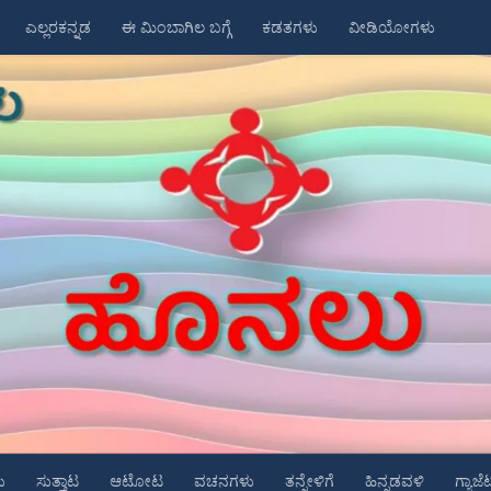
ಎಲ್ಲರಕನ್ನಡ
ಈ ಮಿಂಬಾಗಿಲ ಬಗ್ಗೆ
ಕಡತಗಳು
ವೀಡಿಯೋಗಳು
ು
ಸುತ್ತಾಟ
ಆಟೋಟ
ವಚನಗಳು
ತನ್ನೇಳಿಗೆ
ಹಿನ್ನಡವಳಿ
ಗ್ಯಾಜೆ