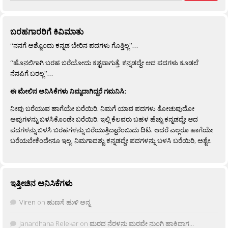
ಬರಹಗಾರರಿಗೆ ಕಿವಿಮಾತು
“ನನಗೆ ಅಶ್ಟೊಂದು ಕನ್ನಡ ಬೇರಿನ ಪದಗಳು ಗೊತ್ತಿಲ್ಲ”…
“ಹೊನಲಿಗಾಗಿ ಬರಹ ಬರೆಯೋದು ಕಶ್ಟವಾಗುತ್ತೆ. ಕನ್ನಡದ್ದೇ ಆದ ಪದಗಳು ಕೂಡಲೆ
ನೆನಪಿಗೆ ಬರಲ್ಲ”…
ಈ ಮೇಲಿನ ಅನಿಸಿಕೆಗಳು ನಿಮ್ಮದಾಗಿದ್ದರೆ ಗಮನಿಸಿ:
ನೀವು ಬರೆಯುವ ಹಾಗೆಯೇ ಬರೆಯಿರಿ. ನಿಮಗೆ ಯಾವ ಪದಗಳು ತೋಚುವುದೋ
ಅವುಗಳನ್ನು ಬಳಸಿಕೊಂಡೇ ಬರೆಯಿರಿ. ಇಲ್ಲಿ ಕೆಲವರು ಬಹಳ ಹೆಚ್ಚು ಕನ್ನಡದ್ದೇ ಆದ
ಪದಗಳನ್ನು ಬಳಸಿ ಬರಹಗಳನ್ನು ಬರೆಯುತ್ತಿದ್ದಾರೆಂಬುದು ದಿಟ. ಆದರೆ ಎಲ್ಲರೂ ಹಾಗೆಯೇ
ಬರೆಯಬೇಕೆಂದೇನೂ ಇಲ್ಲ. ನಿಮಗಾದಶ್ಟು ಕನ್ನಡದ್ದೇ ಪದಗಳನ್ನು ಬಳಸಿ ಬರೆಯಿರಿ, ಅಶ್ಟೇ.
ಇತ್ತೀಚಿನ ಅನಿಸಿಕೆಗಳು
Viren
on
ಹುಣಸೆ ಹುಳಿ ಅನ್ನ
Janardhana Relekar
on
ಮರದ ನೆರಳನು ಮರವೇ ನುಂಗಿ ಹಾಕಿದಾಗ…