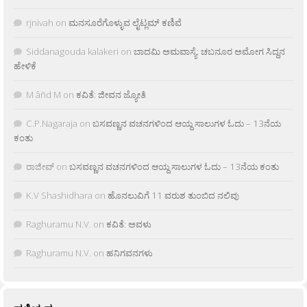
rjnivah
on
ಮನಸೂರೆಗೊಳ್ಳುವ ಲೈಟ್ಲಮ್ ಕಣಿವೆ
Siddanagouda kalakeri
on
ಬಾದಮಿ ಅಮವಾಸ್ಯೆ: ಚಬನೂರ ಅಮೋಗ ಸಿದ್ದನ
ಹೇಳಿಕೆ
M âñd M
on
ಕವಿತೆ: ಜೀವನ ಜ್ಯೋತಿ
C.P.Nagaraja
on
ಬಸವಣ್ಣನ ವಚನಗಳಿಂದ ಆಯ್ದ ಸಾಲುಗಳ ಓದು – 13ನೆಯ
ಕಂತು
ರಾಜೀವ್
on
ಬಸವಣ್ಣನ ವಚನಗಳಿಂದ ಆಯ್ದ ಸಾಲುಗಳ ಓದು – 13ನೆಯ ಕಂತು
K.V Shashidhara
on
ಹೊನಲುವಿಗೆ 11 ವರುಶ ತುಂಬಿದ ನಲಿವು
Raghuramu N.V.
on
ಕವಿತೆ: ಅವಳು
Raghuramu N.V.
on
ಹನಿಗವನಗಳು