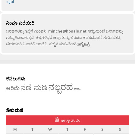
« Jul
ನೀವೂ ಬರೆಯಿರಿ
ಬರಹಗಳನ್ನು ಇಲ್ಲಿಗೆ ಮಿಂಚಿಸಿ:
minche@honalu.net
ನಿಮ್ಮ ಮಿಂಚೆ ವಿಳಾಸವನ್ನು
ಗುಟ್ಟಾಗಿಡಲಾಗುತ್ತದೆ. ಚಿತ್ರಗಳಿದ್ದರೆ ಅವುಗಳನ್ನು ಬರಹದ ಕಡತದೊಡನೆ ಸೇರಿಸಬೇಡಿ,
ಬೇರೆಯಾಗಿ ಮಿಂಚೆಗೆ ಅಂಟಿಸಿ. ಹೆಚ್ಚಿನ ಮಾಹಿತಿಗಾಗಿ
ಇಲ್ಲಿ ಒತ್ತಿ
.
ಕವಲುಗಳು
ನಲ್ಬರಹ
ನಡೆ-ನುಡಿ
ಅರಿಮೆ
ನಾಡು
ತೇದಿಮಣೆ
ಆಗಸ್ಟ್ 2026
M
T
W
T
F
S
S