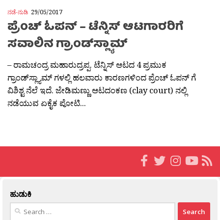
ನಡೆ-ನುಡಿ
29/05/2017
ಪ್ರೆಂಚ್ ಓಪನ್ – ಟೆನ್ನಿಸ್ ಆಟಗಾರರಿಗೆ
ಸವಾಲಿನ ಗ್ರಾಂಡ್‌ಸ್ಲ್ಯಾಮ್
– ರಾಮಚಂದ್ರ ಮಹಾರುದ್ರಪ್ಪ. ಟೆನ್ನಿಸ್ ಆಟದ 4 ಪ್ರಮುಕ
ಗ್ರಾಂಡ್‌ಸ್ಲ್ಯಾಮ್ ಗಳಲ್ಲಿ ಹಲವಾರು ಕಾರಣಗಳಿಂದ ಪ್ರೆಂಚ್ ಓಪನ್ ಗೆ
ವಿಶಿಶ್ಟ ನೆಲೆ ಇದೆ. ಜೇಡಿಮಣ್ಣು ಆಟದಂಕಣ (clay court) ನಲ್ಲಿ
ನಡೆಯುವ ಏಕೈಕ ಪೋಟಿ...
ಹುಡುಕಿ
Search
for: