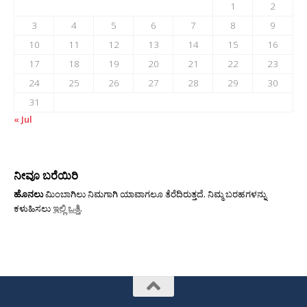
1
2
3
4
5
6
7
8
9
10
11
12
13
14
15
16
17
18
19
20
21
22
23
24
25
26
27
28
29
30
31
« Jul
ನೀವೂ ಬರೆಯಿರಿ
ಹೊನಲು
ಮಿಂಬಾಗಿಲು ನಿಮಗಾಗಿ ಯಾವಾಗಲೂ ತೆರೆದಿರುತ್ತದೆ. ನಿಮ್ಮ ಬರಹಗಳನ್ನು
ಕಳುಹಿಸಲು
ಇಲ್ಲಿ ಒತ್ತಿ
.