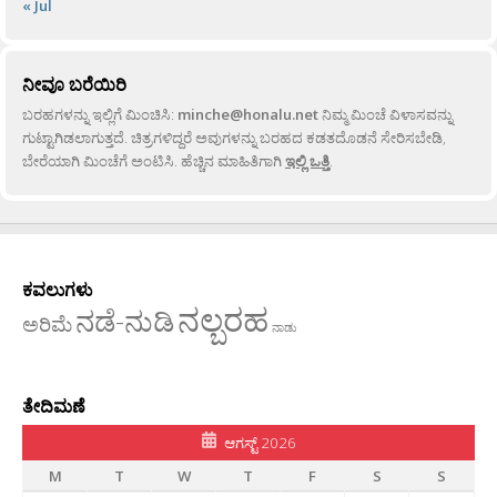
« Jul
ನೀವೂ ಬರೆಯಿರಿ
ಬರಹಗಳನ್ನು ಇಲ್ಲಿಗೆ ಮಿಂಚಿಸಿ:
minche@honalu.net
ನಿಮ್ಮ ಮಿಂಚೆ ವಿಳಾಸವನ್ನು
ಗುಟ್ಟಾಗಿಡಲಾಗುತ್ತದೆ. ಚಿತ್ರಗಳಿದ್ದರೆ ಅವುಗಳನ್ನು ಬರಹದ ಕಡತದೊಡನೆ ಸೇರಿಸಬೇಡಿ,
ಬೇರೆಯಾಗಿ ಮಿಂಚೆಗೆ ಅಂಟಿಸಿ. ಹೆಚ್ಚಿನ ಮಾಹಿತಿಗಾಗಿ
ಇಲ್ಲಿ ಒತ್ತಿ
.
ಕವಲುಗಳು
ನಲ್ಬರಹ
ನಡೆ-ನುಡಿ
ಅರಿಮೆ
ನಾಡು
ತೇದಿಮಣೆ
ಆಗಸ್ಟ್ 2026
M
T
W
T
F
S
S