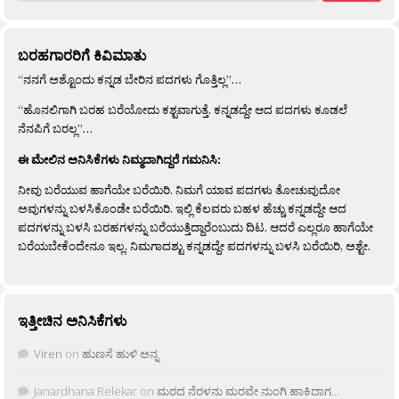
ಬರಹಗಾರರಿಗೆ ಕಿವಿಮಾತು
“ನನಗೆ ಅಶ್ಟೊಂದು ಕನ್ನಡ ಬೇರಿನ ಪದಗಳು ಗೊತ್ತಿಲ್ಲ”…
“ಹೊನಲಿಗಾಗಿ ಬರಹ ಬರೆಯೋದು ಕಶ್ಟವಾಗುತ್ತೆ. ಕನ್ನಡದ್ದೇ ಆದ ಪದಗಳು ಕೂಡಲೆ
ನೆನಪಿಗೆ ಬರಲ್ಲ”…
ಈ ಮೇಲಿನ ಅನಿಸಿಕೆಗಳು ನಿಮ್ಮದಾಗಿದ್ದರೆ ಗಮನಿಸಿ:
ನೀವು ಬರೆಯುವ ಹಾಗೆಯೇ ಬರೆಯಿರಿ. ನಿಮಗೆ ಯಾವ ಪದಗಳು ತೋಚುವುದೋ
ಅವುಗಳನ್ನು ಬಳಸಿಕೊಂಡೇ ಬರೆಯಿರಿ. ಇಲ್ಲಿ ಕೆಲವರು ಬಹಳ ಹೆಚ್ಚು ಕನ್ನಡದ್ದೇ ಆದ
ಪದಗಳನ್ನು ಬಳಸಿ ಬರಹಗಳನ್ನು ಬರೆಯುತ್ತಿದ್ದಾರೆಂಬುದು ದಿಟ. ಆದರೆ ಎಲ್ಲರೂ ಹಾಗೆಯೇ
ಬರೆಯಬೇಕೆಂದೇನೂ ಇಲ್ಲ. ನಿಮಗಾದಶ್ಟು ಕನ್ನಡದ್ದೇ ಪದಗಳನ್ನು ಬಳಸಿ ಬರೆಯಿರಿ, ಅಶ್ಟೇ.
ಇತ್ತೀಚಿನ ಅನಿಸಿಕೆಗಳು
Viren
on
ಹುಣಸೆ ಹುಳಿ ಅನ್ನ
Janardhana Relekar
on
ಮರದ ನೆರಳನು ಮರವೇ ನುಂಗಿ ಹಾಕಿದಾಗ…