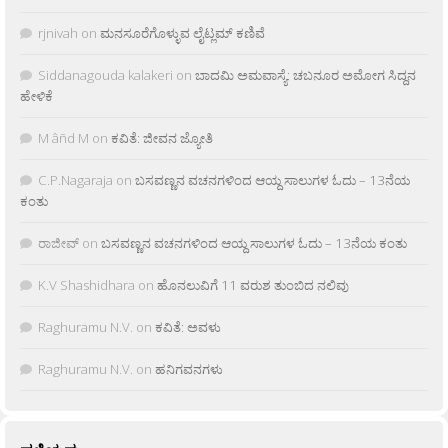
rjnivah
on
ಮನಸೂರೆಗೊಳ್ಳುವ ಲೈಟ್ಲಮ್ ಕಣಿವೆ
Siddanagouda kalakeri
on
ಬಾದಮಿ ಅಮವಾಸ್ಯೆ: ಚಬನೂರ ಅಮೋಗ ಸಿದ್ದನ
ಹೇಳಿಕೆ
M âñd M
on
ಕವಿತೆ: ಜೀವನ ಜ್ಯೋತಿ
C.P.Nagaraja
on
ಬಸವಣ್ಣನ ವಚನಗಳಿಂದ ಆಯ್ದ ಸಾಲುಗಳ ಓದು – 13ನೆಯ
ಕಂತು
ರಾಜೀವ್
on
ಬಸವಣ್ಣನ ವಚನಗಳಿಂದ ಆಯ್ದ ಸಾಲುಗಳ ಓದು – 13ನೆಯ ಕಂತು
K.V Shashidhara
on
ಹೊನಲುವಿಗೆ 11 ವರುಶ ತುಂಬಿದ ನಲಿವು
Raghuramu N.V.
on
ಕವಿತೆ: ಅವಳು
Raghuramu N.V.
on
ಹನಿಗವನಗಳು