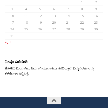
1
2
3
4
5
6
7
8
9
10
11
12
13
14
15
16
17
18
19
20
21
22
23
24
25
26
27
28
29
30
31
« Jul
ನೀವೂ ಬರೆಯಿರಿ
ಹೊನಲು
ಮಿಂಬಾಗಿಲು ನಿಮಗಾಗಿ ಯಾವಾಗಲೂ ತೆರೆದಿರುತ್ತದೆ. ನಿಮ್ಮ ಬರಹಗಳನ್ನು
ಕಳುಹಿಸಲು
ಇಲ್ಲಿ ಒತ್ತಿ
.